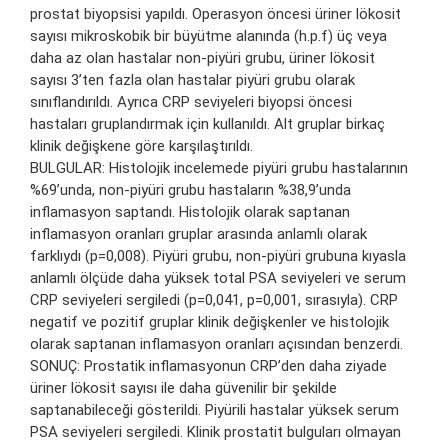
prostat biyopsisi yapıldı. Operasyon öncesi üriner lökosit
sayısı mikroskobik bir büyütme alanında (h.p.f) üç veya
daha az olan hastalar non-piyüri grubu, üriner lökosit
sayısı 3’ten fazla olan hastalar piyüri grubu olarak
sınıflandırıldı. Ayrıca CRP seviyeleri biyopsi öncesi
hastaları gruplandırmak için kullanıldı. Alt gruplar birkaç
klinik değişkene göre karşılaştırıldı.
BULGULAR: Histolojik incelemede piyüri grubu hastalarının
%69’unda, non-piyüri grubu hastaların %38,9’unda
inflamasyon saptandı. Histolojik olarak saptanan
inflamasyon oranları gruplar arasında anlamlı olarak
farklıydı (p=0,008). Piyüri grubu, non-piyüri grubuna kıyasla
anlamlı ölçüde daha yüksek total PSA seviyeleri ve serum
CRP seviyeleri sergiledi (p=0,041, p=0,001, sırasıyla). CRP
negatif ve pozitif gruplar klinik değişkenler ve histolojik
olarak saptanan inflamasyon oranları açısından benzerdi.
SONUÇ: Prostatik inflamasyonun CRP’den daha ziyade
üriner lökosit sayısı ile daha güvenilir bir şekilde
saptanabileceği gösterildi. Piyürili hastalar yüksek serum
PSA seviyeleri sergiledi. Klinik prostatit bulguları olmayan