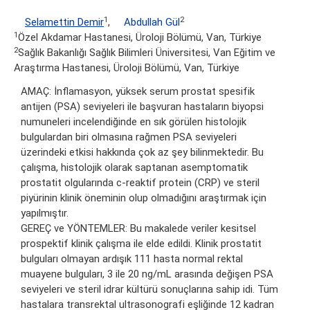
1
2
Selamettin Demir
,
Abdullah Gül
1
Özel Akdamar Hastanesi, Üroloji Bölümü, Van, Türkiye
2
Sağlık Bakanlığı Sağlık Bilimleri Üniversitesi, Van Eğitim ve
Araştırma Hastanesi, Üroloji Bölümü, Van, Türkiye
AMAÇ: İnflamasyon, yüksek serum prostat spesifik
antijen (PSA) seviyeleri ile başvuran hastaların biyopsi
numuneleri incelendiğinde en sık görülen histolojik
bulgulardan biri olmasına rağmen PSA seviyeleri
üzerindeki etkisi hakkında çok az şey bilinmektedir. Bu
çalışma, histolojik olarak saptanan asemptomatik
prostatit olgularında c-reaktif protein (CRP) ve steril
piyürinin klinik öneminin olup olmadığını araştırmak için
yapılmıştır.
GEREÇ ve YÖNTEMLER: Bu makalede veriler kesitsel
prospektif klinik çalışma ile elde edildi. Klinik prostatit
bulguları olmayan ardışık 111 hasta normal rektal
muayene bulguları, 3 ile 20 ng/mL arasında değişen PSA
seviyeleri ve steril idrar kültürü sonuçlarına sahip idi. Tüm
hastalara transrektal ultrasonografi eşliğinde 12 kadran