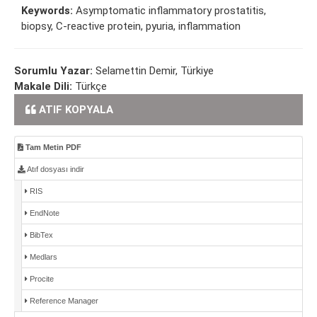
Keywords:
Asymptomatic inflammatory prostatitis,
biopsy, C-reactive protein, pyuria, inflammation
Sorumlu Yazar:
Selamettin Demir, Türkiye
Makale Dili:
Türkçe
ATIF KOPYALA
Tam Metin PDF
Atıf dosyası indir
RIS
EndNote
BibTex
Medlars
Procite
Reference Manager