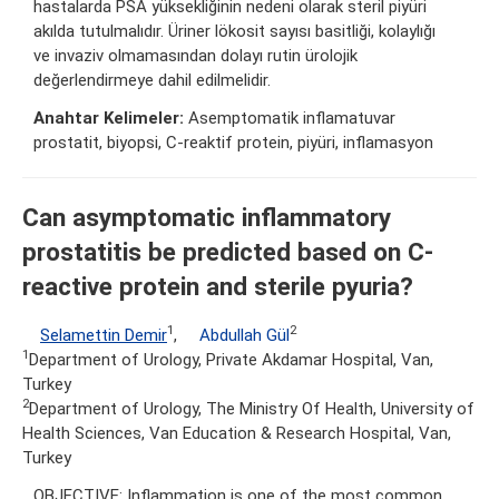
hastalarda PSA yüksekliğinin nedeni olarak steril piyüri
akılda tutulmalıdır. Üriner lökosit sayısı basitliği, kolaylığı
ve invaziv olmamasından dolayı rutin ürolojik
değerlendirmeye dahil edilmelidir.
Anahtar Kelimeler:
Asemptomatik inflamatuvar
prostatit, biyopsi, C-reaktif protein, piyüri, inflamasyon
Can asymptomatic inflammatory
prostatitis be predicted based on C-
reactive protein and sterile pyuria?
1
2
Selamettin Demir
,
Abdullah Gül
1
Department of Urology, Private Akdamar Hospital, Van,
Turkey
2
Department of Urology, The Ministry Of Health, University of
Health Sciences, Van Education & Research Hospital, Van,
Turkey
OBJECTIVE: Inflammation is one of the most common