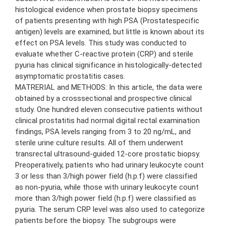
histological evidence when prostate biopsy specimens
of patients presenting with high PSA (Prostatespecific
antigen) levels are examined, but little is known about its
effect on PSA levels. This study was conducted to
evaluate whether C-reactive protein (CRP) and sterile
pyuria has clinical significance in histologically-detected
asymptomatic prostatitis cases.
MATRERIAL and METHODS: In this article, the data were
obtained by a crosssectional and prospective clinical
study. One hundred eleven consecutive patients without
clinical prostatitis had normal digital rectal examination
findings, PSA levels ranging from 3 to 20 ng/mL, and
sterile urine culture results. All of them underwent
transrectal ultrasound-guided 12-core prostatic biopsy.
Preoperatively, patients who had urinary leukocyte count
3 or less than 3/high power field (h.p.f) were classified
as non-pyuria, while those with urinary leukocyte count
more than 3/high power field (h.p.f) were classified as
pyuria. The serum CRP level was also used to categorize
patients before the biopsy. The subgroups were