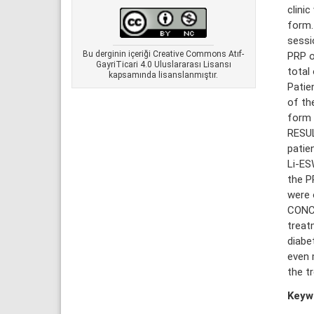
clinic
form.
sessi
Bu derginin içeriği Creative Commons Atıf-
PRP o
GayriTicari 4.0 Uluslararası Lisansı
total
kapsamında lisanslanmıştır.
Patie
of th
form 
RESUL
patie
Li-ES
the P
were 
CONCL
treat
diabe
even 
the t
Keyw