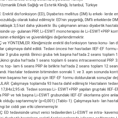
Uzmanlık Erkek Sağlığı ve Estetik Kliniği, İstanbul, Türkiye
 Erektil disfonksiyon (ED), Diyabetes mellitus (DM) lu erkek- lerde e
bozukluğu olarak kabul edilmiştir. ED’nin yaygınlığı, DM’li erkeklerde DM
yaklaşık 3,5 kat daha yüksektir. Bu çalışmanın amacı diyabetik hastal
isinde uy- gulanan PRP, Li-ESWT monoterapisi ile Li-ESWT+PRP ko
sinin etkinliğini ve güvenilirliğini değerlendirmektir.
 ve YÖNTEMLER: Kliniğimizde erektil disfonksiyon tanısı konu- lan d
lar çalışmaya dahil edildi. Tedavi öncesi her hastadan IIEF-EF formu 
lar 3 gruba ayrıldı. Birinci gruba tek başına haftada 2 seans toplam 
ikinci gruba haftada 1 seans toplam 6 seans intracavernosal PRP. 3
ns top- lam 6 seans PRP ile birlikte haftada 2 seans toplam 12 sea
ndı. Hastalar tedavinin bitiminden sonraki 1. ve 3. ayın sonunda kontr
nin başarısı her üç grup için IIEF-EF formu doldurularak sonuçlar değe
LAR: Çalışmaya toplamda 93 hasta dahil edilmiştir Hastaların tedavi
 17,84±2,95 idi. Tedavi sonrası Li- ESWT+PRP yapılan gruptaki IIEF-EF
a PRP ve tek başına Li-ESWT grubundaki IIEF-EF skorlarına göre anla
k olduğu saptanmıştır (p<0,001) (Tablo-1). Çalışmaya katı- lan hasta
gi bir ciddi yan etki izlenmemiştir.
: ED tedavisinde umut verici tedavilerden Li-ESWT ve intra- kavern