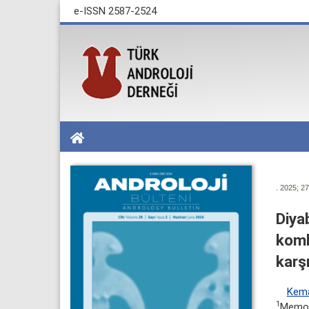
e-ISSN 2587-2524
. 2025; 27
Diya
kombi
karşı
Kema
1
Memori