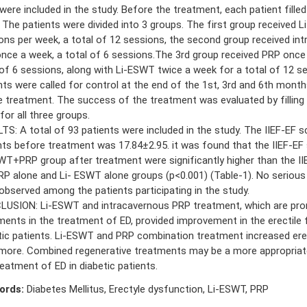
 were included in the study. Before the treatment, each patient filled
 The patients were divided into 3 groups. The first group received L
ons per week, a total of 12 sessions, the second group received int
nce a week, a total of 6 sessions.The 3rd group received PRP once
 of 6 sessions, along with Li-ESWT twice a week for a total of 12 se
nts were called for control at the end of the 1st, 3rd and 6th month
e treatment. The success of the treatment was evaluated by filling 
for all three groups.
TS: A total of 93 patients were included in the study. The IIEF-EF s
nts before treatment was 17.84±2.95. it was found that the IIEF-EF 
WT+PRP group after treatment were significantly higher than the II
RP alone and Li- ESWT alone groups (p<0.001) (Table-1). No serious
observed among the patients participating in the study.
USION: Li-ESWT and intracavernous PRP treatment, which are pro
ments in the treatment of ED, provided improvement in the erectile 
tic patients. Li-ESWT and PRP combination treatment increased ere
more. Combined regenerative treatments may be a more appropriat
reatment of ED in diabetic patients.
ords:
Diabetes Mellitus, Erectyle dysfunction, Li-ESWT, PRP