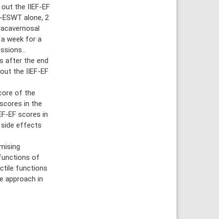
 out the IIEF-EF
i-ESWT alone, 2
racavernosal
 a week for a
ssions..
s after the end
out the IIEF-EF
core of the
scores in the
EF-EF scores in
 side effects
mising
functions of
ctile functions
e approach in