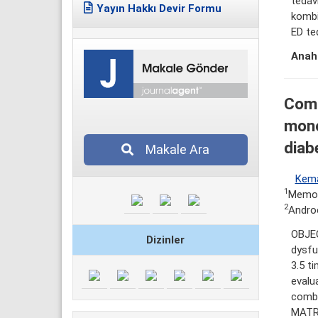
tedav
Yayın Hakkı Devir Formu
kombin
ED ted
Anaht
Comp
mono
diab
Makale Ara
Kema
1
Memori
2
Andro
OBJEC
Dizinler
dysfu
3.5 t
evalu
combi
MATRE