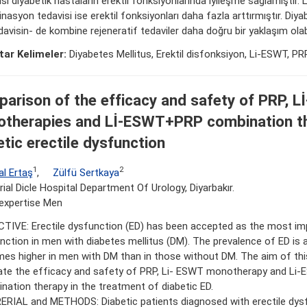
isi diyabetik hastaların erektil fonksiyonlarında iyileşme sağlamıştır
asyon tedavisi ise erektil fonksiyonları daha fazla arttırmıştır. Diya
avisin- de kombine rejeneratif tedaviler daha doğru bir yaklaşım olabi
ar Kelimeler:
Diyabetes Mellitus, Erektil disfonksiyon, Li-ESWT, PR
arison of the efficacy and safety of PRP, 
therapies and Lİ-ESWT+PRP combination th
etic erectile dysfunction
1
2
l Ertaş
,
Zülfü Sertkaya
al Dicle Hospital Department Of Urology, Diyarbakır.
expertise Men
TIVE: Erectile dysfunction (ED) has been accepted as the most im
nction in men with diabetes mellitus (DM). The prevalence of ED is 
imes higher in men with DM than in those without DM. The aim of th
ate the efficacy and safety of PRP, Li- ESWT monotherapy and L
nation therapy in the treatment of diabetic ED.
RIAL and METHODS: Diabetic patients diagnosed with erectile dysf