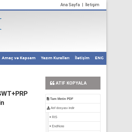
Ana Sayfa
|
İletişim
Amaç ve Kapsam
Yazım Kuralları
İletişim
ENG
ATIF KOPYALA
 ESWT+PRP
Tam Metin PDF
in
Atıf dosyası indir
RIS
EndNote