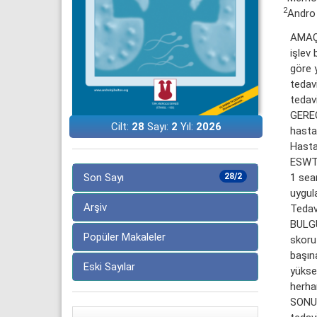
2
Andro 
AMAÇ:
işlev 
göre 
tedav
tedavi
GEREÇ
Cilt:
28
Sayı:
2
Yıl:
2026
hasta
Hasta
ESWT,
1 sea
Son Sayı
28/2
uygula
Arşiv
Tedavi
BULGU
Popüler Makaleler
skoru
başın
Eski Sayılar
yükse
herhan
SONUÇ