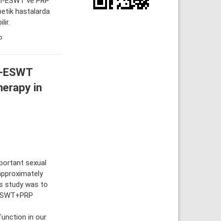
. Li-ESWT ve PRP
betik hastalarda
lir.
P
Lİ-ESWT
erapy in
portant sexual
approximately
is study was to
i-ESWT+PRP
unction in our