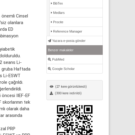
BibTex
Medlars
n önemli Cinsel
’siz olanlara
Procite
arda ED
Reference Manager
mbinasyon
Yazara e-posta gönder
yiabetik
Benzer makaleler
dolduruldu.
PubMed
12 seans Li-
. gruba Haftada
Google Scholar
ns Li-ESWT
ole çağrıldı.
(27 kere görüntülendi)
rlendirildi.
(300 kere indirildi)
 öncesi IIEF-EF
 skorlarının tek
mlı olarak daha
lar arasında
ozal PRP