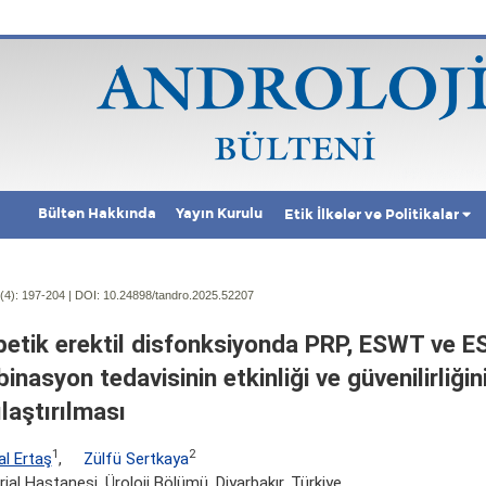
Bülten Hakkında
Yayın Kurulu
Etik İlkeler ve Politikalar
(4):
197-204 | DOI:
10.24898/tandro.2025.52207
betik erektil disfonksiyonda PRP, ESWT ve
nasyon tedavisinin etkinliği ve güvenilirliğin
laştırılması
1
2
l Ertaş
,
Zülfü Sertkaya
al Hastanesi, Üroloji Bölümü, Diyarbakır, Türkiye