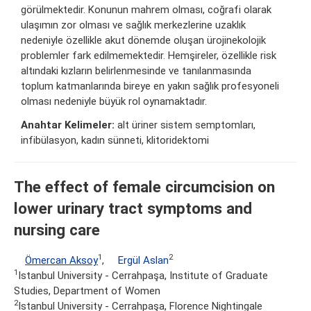
görülmektedir. Konunun mahrem olması, coğrafi olarak
ulaşımın zor olması ve sağlık merkezlerine uzaklık
nedeniyle özellikle akut dönemde oluşan ürojinekolojik
problemler fark edilmemektedir. Hemşireler, özellikle risk
altındaki kızların belirlenmesinde ve tanılanmasında
toplum katmanlarında bireye en yakın sağlık profesyoneli
olması nedeniyle büyük rol oynamaktadır.
Anahtar Kelimeler:
alt üriner sistem semptomları,
infibülasyon, kadın sünneti, klitoridektomi
The effect of female circumcision on
lower urinary tract symptoms and
nursing care
1
2
Ömercan Aksoy
,
Ergül Aslan
1
Istanbul University - Cerrahpaşa, Institute of Graduate
Studies, Department of Women
2
Istanbul University - Cerrahpaşa, Florence Nightingale