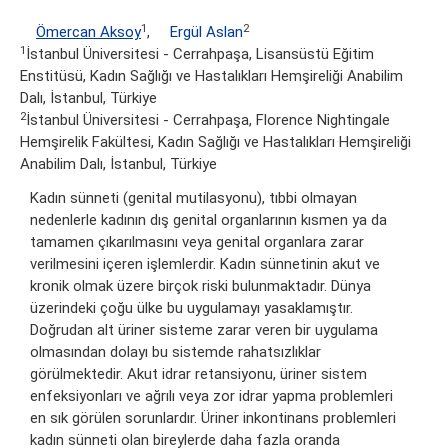
1
2
Ömercan Aksoy
,
Ergül Aslan
1
İstanbul Üniversitesi - Cerrahpaşa, Lisansüstü Eğitim
Enstitüsü, Kadın Sağlığı ve Hastalıkları Hemşireliği Anabilim
Dalı, İstanbul, Türkiye
2
İstanbul Üniversitesi - Cerrahpaşa, Florence Nightingale
Hemşirelik Fakültesi, Kadın Sağlığı ve Hastalıkları Hemşireliği
Anabilim Dalı, İstanbul, Türkiye
Kadın sünneti (genital mutilasyonu), tıbbi olmayan
nedenlerle kadının dış genital organlarının kısmen ya da
tamamen çıkarılmasını veya genital organlara zarar
verilmesini içeren işlemlerdir. Kadın sünnetinin akut ve
kronik olmak üzere birçok riski bulunmaktadır. Dünya
üzerindeki çoğu ülke bu uygulamayı yasaklamıştır.
Doğrudan alt üriner sisteme zarar veren bir uygulama
olmasından dolayı bu sistemde rahatsızlıklar
görülmektedir. Akut idrar retansiyonu, üriner sistem
enfeksiyonları ve ağrılı veya zor idrar yapma problemleri
en sık görülen sorunlardır. Üriner inkontinans problemleri
kadın sünneti olan bireylerde daha fazla oranda