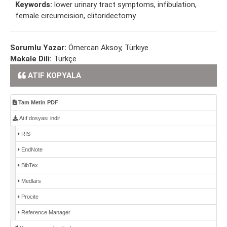
Keywords:
lower urinary tract symptoms, infibulation,
female circumcision, clitoridectomy
Sorumlu Yazar:
Ömercan Aksoy, Türkiye
Makale Dili:
Türkçe
ATIF KOPYALA
Tam Metin PDF
Atıf dosyası indir
RIS
EndNote
BibTex
Medlars
Procite
Reference Manager