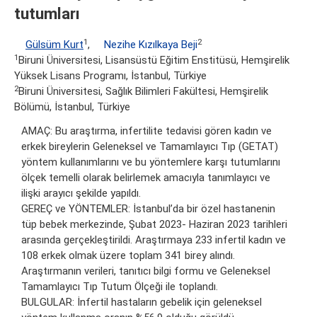
tutumları
1
2
Gülsüm Kurt
,
Nezihe Kızılkaya Beji
1
Biruni Üniversitesi, Lisansüstü Eğitim Enstitüsü, Hemşirelik
Yüksek Lisans Programı, İstanbul, Türkiye
2
Biruni Üniversitesi, Sağlık Bilimleri Fakültesi, Hemşirelik
Bölümü, İstanbul, Türkiye
AMAÇ: Bu araştırma, infertilite tedavisi gören kadın ve
erkek bireylerin Geleneksel ve Tamamlayıcı Tıp (GETAT)
yöntem kullanımlarını ve bu yöntemlere karşı tutumlarını
ölçek temelli olarak belirlemek amacıyla tanımlayıcı ve
ilişki arayıcı şekilde yapıldı.
GEREÇ ve YÖNTEMLER: İstanbul’da bir özel hastanenin
tüp bebek merkezinde, Şubat 2023- Haziran 2023 tarihleri
arasında gerçekleştirildi. Araştırmaya 233 infertil kadın ve
108 erkek olmak üzere toplam 341 birey alındı.
Araştırmanın verileri, tanıtıcı bilgi formu ve Geleneksel
Tamamlayıcı Tıp Tutum Ölçeği ile toplandı.
BULGULAR: İnfertil hastaların gebelik için geleneksel