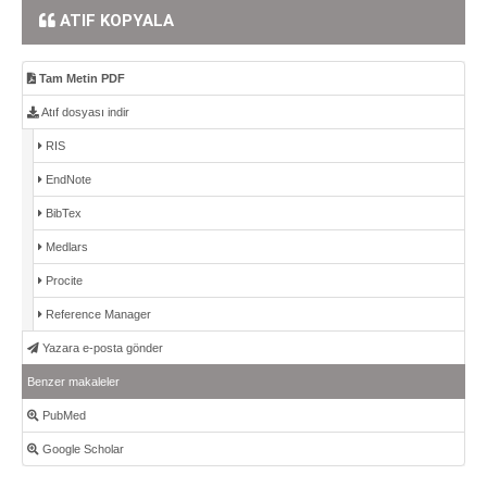
ATIF KOPYALA
Tam Metin PDF
Atıf dosyası indir
RIS
EndNote
BibTex
Medlars
Procite
Reference Manager
Yazara e-posta gönder
Benzer makaleler
PubMed
Google Scholar