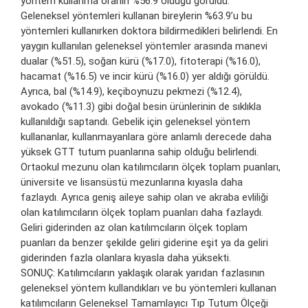
yöntem kullanma oranın %56.9 olduğu görüldü.
Geleneksel yöntemleri kullanan bireylerin %63.9’u bu
yöntemleri kullanırken doktora bildirmedikleri belirlendi. En
yaygın kullanılan geleneksel yöntemler arasında manevi
dualar (%51.5), soğan kürü (%17.0), fitoterapi (%16.0),
hacamat (%16.5) ve incir kürü (%16.0) yer aldığı görüldü.
Ayrıca, bal (%14.9), keçiboynuzu pekmezi (%12.4),
avokado (%11.3) gibi doğal besin ürünlerinin de sıklıkla
kullanıldığı saptandı. Gebelik için geleneksel yöntem
kullananlar, kullanmayanlara göre anlamlı derecede daha
yüksek GTT tutum puanlarına sahip olduğu belirlendi.
Ortaokul mezunu olan katılımcıların ölçek toplam puanları,
üniversite ve lisansüstü mezunlarına kıyasla daha
fazlaydı. Ayrıca geniş aileye sahip olan ve akraba evliliği
olan katılımcıların ölçek toplam puanları daha fazlaydı.
Geliri giderinden az olan katılımcıların ölçek toplam
puanları da benzer şekilde geliri giderine eşit ya da geliri
giderinden fazla olanlara kıyasla daha yüksekti.
SONUÇ: Katılımcıların yaklaşık olarak yarıdan fazlasının
geleneksel yöntem kullandıkları ve bu yöntemleri kullanan
katılımcıların Geleneksel Tamamlayıcı Tıp Tutum Ölçeği