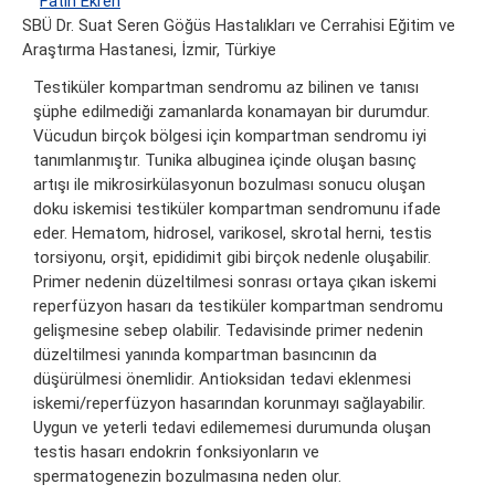
Fatih Ekren
SBÜ Dr. Suat Seren Göğüs Hastalıkları ve Cerrahisi Eğitim ve
Araştırma Hastanesi, İzmir, Türkiye
Testiküler kompartman sendromu az bilinen ve tanısı
şüphe edilmediği zamanlarda konamayan bir durumdur.
Vücudun birçok bölgesi için kompartman sendromu iyi
tanımlanmıştır. Tunika albuginea içinde oluşan basınç
artışı ile mikrosirkülasyonun bozulması sonucu oluşan
doku iskemisi testiküler kompartman sendromunu ifade
eder. Hematom, hidrosel, varikosel, skrotal herni, testis
torsiyonu, orşit, epididimit gibi birçok nedenle oluşabilir.
Primer nedenin düzeltilmesi sonrası ortaya çıkan iskemi
reperfüzyon hasarı da testiküler kompartman sendromu
gelişmesine sebep olabilir. Tedavisinde primer nedenin
düzeltilmesi yanında kompartman basıncının da
düşürülmesi önemlidir. Antioksidan tedavi eklenmesi
iskemi/reperfüzyon hasarından korunmayı sağlayabilir.
Uygun ve yeterli tedavi edilememesi durumunda oluşan
testis hasarı endokrin fonksiyonların ve
spermatogenezin bozulmasına neden olur.