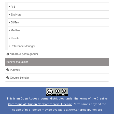
RIS
EndNote
BibTex
Medlars
Procite
Reference Manager
Yazara e-posta gönder
Benzer makaleler
PubMed
Google Scholar
This is an Open Access journal distributed under the terms of the
Creative
Commons Attribution NonCommercial License
Permissions beyond the
scope of this license may be available at
www.androlojibulten.org