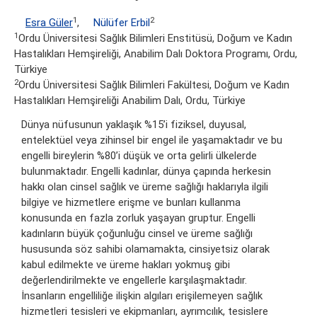
1
2
Esra Güler
,
Nülüfer Erbil
1
Ordu Üniversitesi Sağlık Bilimleri Enstitüsü, Doğum ve Kadın
Hastalıkları Hemşireliği, Anabilim Dalı Doktora Programı, Ordu,
Türkiye
2
Ordu Üniversitesi Sağlık Bilimleri Fakültesi, Doğum ve Kadın
Hastalıkları Hemşireliği Anabilim Dalı, Ordu, Türkiye
Dünya nüfusunun yaklaşık %15’i fiziksel, duyusal,
entelektüel veya zihinsel bir engel ile yaşamaktadır ve bu
engelli bireylerin %80’i düşük ve orta gelirli ülkelerde
bulunmaktadır. Engelli kadınlar, dünya çapında herkesin
hakkı olan cinsel sağlık ve üreme sağlığı haklarıyla ilgili
bilgiye ve hizmetlere erişme ve bunları kullanma
konusunda en fazla zorluk yaşayan gruptur. Engelli
kadınların büyük çoğunluğu cinsel ve üreme sağlığı
hususunda söz sahibi olamamakta, cinsiyetsiz olarak
kabul edilmekte ve üreme hakları yokmuş gibi
değerlendirilmekte ve engellerle karşılaşmaktadır.
İnsanların engelliliğe ilişkin algıları erişilemeyen sağlık
hizmetleri tesisleri ve ekipmanları, ayrımcılık, tesislere