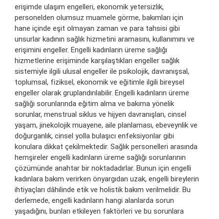
erişimde ulaşım engelleri, ekonomik yetersizlik,
personelden olumsuz muamele görme, bakımları için
hane içinde eşit olmayan zaman ve para tahsisi gibi
unsurlar kadının sağlık hizmetini aramasını, kullanımını ve
erişimini engeller. Engelli kadınların üreme sağlığı
hizmetlerine erişiminde karşılaştıkları engeller sağlık
sistemiyle ilgili ulusal engeller ile psikolojik, davranışsal,
toplumsal, fiziksel, ekonomik ve eğitimle ilgili bireysel
engeller olarak gruplandırılabilir. Engelli kadınların üreme
sağlığı sorunlarında eğitim alma ve bakıma yönelik
sorunlar, menstrual siklus ve hijyen davranışları, cinsel
yaşam, jinekolojik muayene, aile planlaması, ebeveynlik ve
doğurganlık, cinsel yolla bulaşıcı enfeksiyonlar gibi
konulara dikkat çekilmektedir. Sağlık personelleri arasında
hemşireler engelli kadınların üreme sağlığı sorunlarının
çözümünde anahtar bir noktadadırlar. Bunun için engelli
kadınlara bakım verirken önyargıdan uzak, engelli bireylerin
ihtiyaçları dâhilinde etik ve holistik bakım verilmelidir. Bu
derlemede, engelli kadınların hangi alanlarda sorun
yaşadığını, bunları etkileyen faktörleri ve bu sorunlara