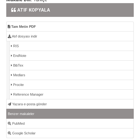
ATIF KOPYALA
Tam Metin PDF
Atıf dosyası indir
RIS
EndNote
BibTex
Medlars
Procite
Reference Manager
Yazara e-posta gönder
Benzer makaleler
PubMed
Google Scholar