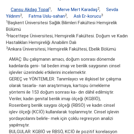
1
2
Cansu Akdag Topal
,
Merve Mert Karadaş
,
Sevda
2
2
3
Yıldırım
,
Fatma Uslu-sahan
,
Aslı Er-korucu
1
Başkent Üniversitesi Sağlık Bilimleri Fakültesi Hemşirelik
Bölümü
2
Hacettepe Üniversitesi, Hemşirelik Fakültesi. Doğum ve Kadın
Hastalıkları Hemşireliği Anabilim Dalı
3
Ankara Üniversitesi, Hemşirelik Fakültesi, Ebelik Bölümü
AMAÇ: Bu çalışmanın amacı, doğum sonrası dönemde
kadınlarda geni- tal beden imajı ve benlik saygısının cinsel
işlevler üzerindeki etkilerini incelemektir.
GEREÇ ve YÖNTEMLER: Tanımlayıcı ve ilişkisel bir çalışma
olarak tasarla- nan araştırmaya, kartopu örnekleme
yöntemi ile 153 doğum sonrası ka- dın dâhil edilmiştir.
Veriler, kadın genital benlik imajı ölçeği (KGBİÖ),
Rosenberg benlik saygısı ölçeği (RBSÖ) ve kadın cinsel
işlev ölçeği (KCİÖ) kullanılarak toplanmıştır. Cinsel işlevin
yordayıcılarını belirle- mek için çoklu regresyon analizi
yapılmıştır.
BULGULAR: KGBİÖ ve RBSÖ, KCİÖ ile pozitif korelasyon