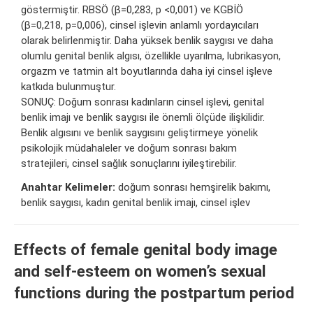
göstermiştir. RBSÖ (β=0,283, p <0,001) ve KGBİÖ
(β=0,218, p=0,006), cinsel işlevin anlamlı yordayıcıları
olarak belirlenmiştir. Daha yüksek benlik saygısı ve daha
olumlu genital benlik algısı, özellikle uyarılma, lubrikasyon,
orgazm ve tatmin alt boyutlarında daha iyi cinsel işleve
katkıda bulunmuştur.
SONUÇ: Doğum sonrası kadınların cinsel işlevi, genital
benlik imajı ve benlik saygısı ile önemli ölçüde ilişkilidir.
Benlik algısını ve benlik saygısını geliştirmeye yönelik
psikolojik müdahaleler ve doğum sonrası bakım
stratejileri, cinsel sağlık sonuçlarını iyileştirebilir.
Anahtar Kelimeler:
doğum sonrası hemşirelik bakımı,
benlik saygısı, kadın genital benlik imajı, cinsel işlev
Effects of female genital body image
and self-esteem on women’s sexual
functions during the postpartum period