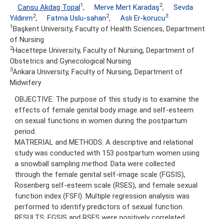
1
2
Cansu Akdag Topal
,
Merve Mert Karadaş
,
Sevda
2
2
3
Yıldırım
,
Fatma Uslu-sahan
,
Aslı Er-korucu
1
Başkent University, Faculty of Health Sciences, Department
of Nursing
2
Hacettepe University, Faculty of Nursing, Department of
Obstetrics and Gynecological Nursing
3
Ankara University, Faculty of Nursing, Department of
Midwifery
OBJECTIVE: The purpose of this study is to examine the
effects of female genital body image and self-esteem
on sexual functions in women during the postpartum
period.
MATRERIAL and METHODS: A descriptive and relational
study was conducted with 153 postpartum women using
a snowball sampling method. Data were collected
through the female genital self-image scale (FGSIS),
Rosenberg self-esteem scale (RSES), and female sexual
function index (FSFI). Multiple regression analysis was
performed to identify predictors of sexual function.
RESULTS: FGSIS and RSES were positively correlated