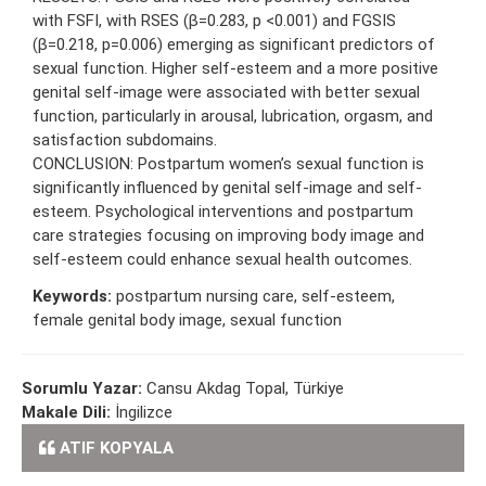
with FSFI, with RSES (β=0.283, p <0.001) and FGSIS
(β=0.218, p=0.006) emerging as significant predictors of
sexual function. Higher self-esteem and a more positive
genital self-image were associated with better sexual
function, particularly in arousal, lubrication, orgasm, and
satisfaction subdomains.
CONCLUSION: Postpartum women’s sexual function is
significantly influenced by genital self-image and self-
esteem. Psychological interventions and postpartum
care strategies focusing on improving body image and
self-esteem could enhance sexual health outcomes.
Keywords:
postpartum nursing care, self-esteem,
female genital body image, sexual function
Sorumlu Yazar:
Cansu Akdag Topal, Türkiye
Makale Dili:
İngilizce
ATIF KOPYALA