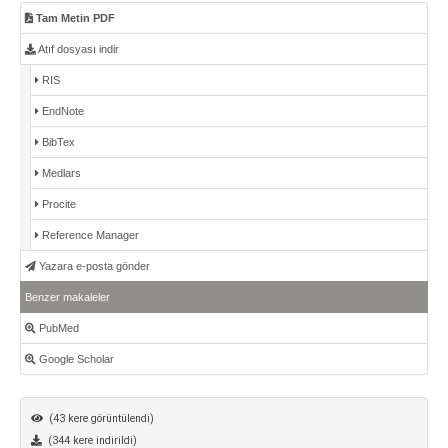
Tam Metin PDF
Atıf dosyası indir
RIS
EndNote
BibTex
Medlars
Procite
Reference Manager
Yazara e-posta gönder
Benzer makaleler
PubMed
Google Scholar
(43 kere görüntülendi)
(344 kere indirildi)