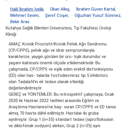
Halil İbrahim İvelik
,
Okan Alkış
,
İbrahim Güven Kartal
,
Mehmet Sevim
,
Şeref Coşer
,
Oğuzhan Yusuf Sönmez
,
Bekir Aras
Kütahya Sağlık Bilimleri Üniversitesi, Tıp Fakültesi, Üroloji
Kliniği
AMAÇ: Kronik Prostatit/Kronik Pelvik Ağrı Sendromu
(CP/CPPS), pelvik ağrı ve idrar semptomlarıyla
karakterize, yaygın görülen bir üro- lojik durumdur ve
yaşam kalitesini önemli ölçüde etkilemektedir. Bu
çalışmada, CP/CPPS ve eşlik eden erektil disfonksiyonu
(ED) olan has- talarda fosfodiesteraz tip 5 inhibitörü
olan Tadalafil’in ek tedavi olarak etkinliği
değerlendirilmiştir.
GEREÇ ve YÖNTEMLER: Bu retrospektif çalışmaya, Ocak
2020 ile Haziran 2022 tarihleri arasında Eğitim ve
Araştırma Hastanesi’ne baş- vuran CP/CPPS ve ED tanısı
almış 70 hasta dâhil edilmiştir. Hastalar iki gruba
ayrılmıştır: Grup 1 (n=35) standart tedavi (siprofloksasin
ve diklofenak sodyum) alırken, Grup 2 (n=35) aynı