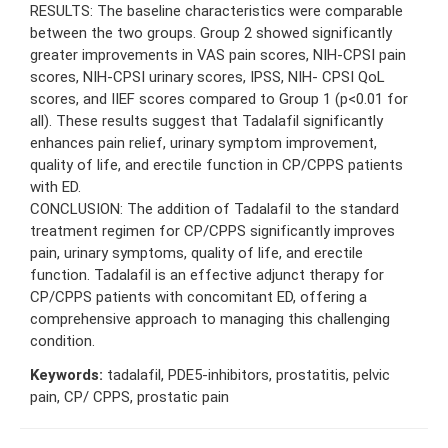
RESULTS: The baseline characteristics were comparable
between the two groups. Group 2 showed significantly
greater improvements in VAS pain scores, NIH-CPSI pain
scores, NIH-CPSI urinary scores, IPSS, NIH- CPSI QoL
scores, and IIEF scores compared to Group 1 (p<0.01 for
all). These results suggest that Tadalafil significantly
enhances pain relief, urinary symptom improvement,
quality of life, and erectile function in CP/CPPS patients
with ED.
CONCLUSION: The addition of Tadalafil to the standard
treatment regimen for CP/CPPS significantly improves
pain, urinary symptoms, quality of life, and erectile
function. Tadalafil is an effective adjunct therapy for
CP/CPPS patients with concomitant ED, offering a
comprehensive approach to managing this challenging
condition.
Keywords:
tadalafil, PDE5-inhibitors, prostatitis, pelvic
pain, CP/ CPPS, prostatic pain