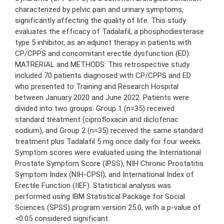
characterized by pelvic pain and urinary symptoms,
significantly affecting the quality of life. This study
evaluates the efficacy of Tadalafil, a phosphodiesterase
type 5 inhibitor, as an adjunct therapy in patients with
CP/CPPS and concomitant erectile dysfunction (ED).
MATRERIAL and METHODS: This retrospective study
included 70 patients diagnosed with CP/CPPS and ED
who presented to Training and Research Hospital
between January 2020 and June 2022. Patients were
divided into two groups: Group 1 (n=35) received
standard treatment (ciprofloxacin and diclofenac
sodium), and Group 2 (n=35) received the same standard
treatment plus Tadalafil 5 mg once daily for four weeks.
Symptom scores were evaluated using the International
Prostate Symptom Score (IPSS), NIH Chronic Prostatitis
Symptom Index (NIH-CPSI), and International Index of
Erectile Function (IIEF). Statistical analysis was
performed using IBM Statistical Package for Social
Sciences (SPSS) program version 25.0, with a p-value of
<0.05 considered significant.