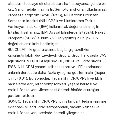
standart tedaviye ek olarak dört hafta boyunca günde bir
kez 5 mg Tadalafil almıştır. Semptom skorları Uluslararası
Prostat Semptom Skoru (IPSS), NIH Kronik Prostatit
Semptom İndeksi (NIH-CPSI) ve Uluslararası Erektil
Fonksiyon İndeksi (IIEF) kullanılarak değerlendirilmiştir.
İstatistiksel analiz, IBM Sosyal Bilimlerde İstatistik Paket
Programı (SPSS) sürüm 25.0 ile yapılmış olup, p<0,05
değeri anlamlı kabul edilmiştir.
BULGULAR: İki grup arasında başlangıç özellikleri
karşılaştırılabilir dü- zeydeydi. Grup 2, Grup 1’e kıyasla VAS
ağrı skoru, NIH-CPSI ağrı sko- ru, NIH-CPSI idrar skoru,
IPSS, NIH-CPSI yaşam kalitesi skoru ve IIEF skorlarında
anlamlı derecede daha fazla iyileşme göstermiştir (hepsi
için p<0,01). Bu sonuçlar, Tadalafil’in CP/CPPS’li ve ED’li
hastalarda ağrı, idrar semptomları, yaşam kalitesi ve
erektil fonksiyon iyileşmesini önemli ölçüde artırdığını
göstermektedir.
SONUÇ: Tadalafil’in CP/CPPS için standart tedavi rejimine
eklenme- si, ağrı, idrar semptomları, yaşam kalitesi ve
erektil fonksiyon üzerinde önemli iyileşmeler