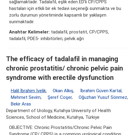
sağlamaktadır. Tadalafil, eşlik eden ED’li CP/CPPS
hastaları için etkili bir ek tedavi seçeneği sunmakta ve bu
zorlu durumun yönetiminde kapsamlı bir yaklaşım
sunmaktadır.
Anahtar Kelimeler:
tadalafil, prostatit, CP/CPPS,
tadalafil, PDE5- inhibitörleri, pelvik ağrı
The efficacy of tadalafil in managing
chronic prostatitis/ chronic pelvic pain
syndrome with erectile dysfunction
Halil İbrahim İvelik
,
Okan Alkış
,
İbrahim Güven Kartal
,
Mehmet Sevim
,
Şeref Coşer
,
Oğuzhan Yusuf Sönmez
,
Bekir Aras
Department of Urology, Kutahya University of Health
Sciences, School of Medicine, Kutahya, Türkiye
OBJECTIVE: Chronic Prostatitis/Chronic Pelvic Pain
Syndrome (CP/ CPPS) is a common urological condition