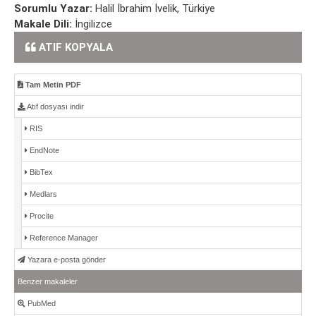
Sorumlu Yazar:
Halil İbrahim İvelik, Türkiye
Makale Dili:
İngilizce
ATIF KOPYALA
Tam Metin PDF
Atıf dosyası indir
RIS
EndNote
BibTex
Medlars
Procite
Reference Manager
Yazara e-posta gönder
Benzer makaleler
PubMed