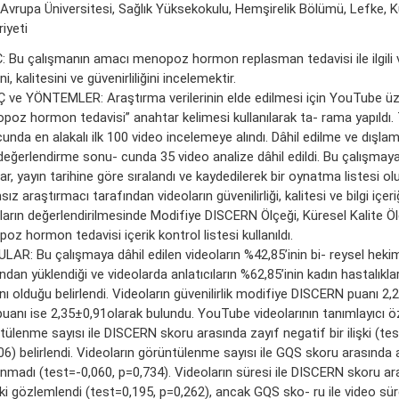
Avrupa Üniversitesi, Sağlık Yüksekokulu, Hemşirelik Bölümü, Lefke, K
iyeti
 Bu çalışmanın amacı menopoz hormon replasman tedavisi ile ilgili vi
ini, kalitesini ve güvenirliliğini incelemektir.
 ve YÖNTEMLER: Araştırma verilerinin elde edilmesi için YouTube ü
poz hormon tedavisi” anahtar kelimesi kullanılarak ta- rama yapıldı
nda en alakalı ilk 100 video incelemeye alındı. Dâhil edilme ve dışlama
değerlendirme sonu- cunda 35 video analize dâhil edildi. Bu çalışmaya 
ar, yayın tarihine göre sıralandı ve kaydedilerek bir oynatma listesi olu
ız araştırmacı tarafından videoların güvenilirliği, kalitesi ve bilgi içeriğ
ların değerlendirilmesinde Modifiye DISCERN Ölçeği, Küresel Kalite Ö
z hormon tedavisi içerik kontrol listesi kullanıldı.
LAR: Bu çalışmaya dâhil edilen videoların %42,85’inin bi- reysel heki
ndan yüklendiği ve videolarda anlatıcıların %62,85’inin kadın hastalıkl
 olduğu belirlendi. Videoların güvenilirlik modifiye DISCERN puanı 2,2
uanı ise 2,35±0,91olarak bulundu. YouTube videolarının tanımlayıcı öz
ülenme sayısı ile DISCERN skoru arasında zayıf negatif bir ilişki (tes
6) belirlendi. Videoların görüntülenme sayısı ile GQS skoru arasında anl
nmadı (test=-0,060, p=0,734). Videoların süresi ile DISCERN skoru ar
işki gözlemlendi (test=0,195, p=0,262), ancak GQS sko- ru ile video sü