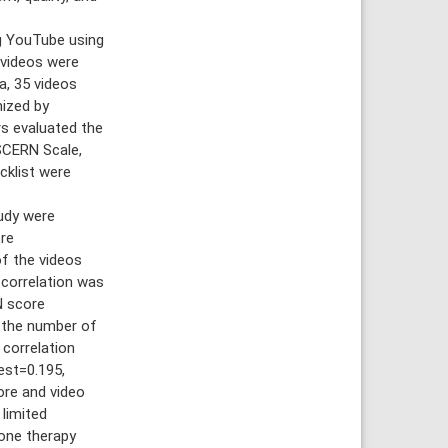
g YouTube using
 videos were
a, 35 videos
nized by
rs evaluated the
ISCERN Scale,
klist were
tudy were
re
of the videos
 correlation was
N score
n the number of
 correlation
est=0.195,
ore and video
 limited
one therapy