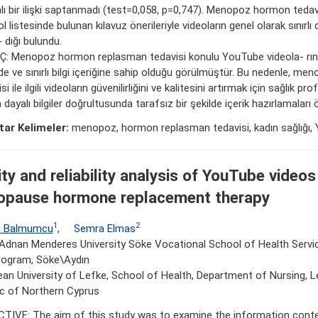
lı bir ilişki saptanmadı (test=0,058, p=0,747). Menopoz hormon tedavi
l listesinde bulunan kılavuz önerileriyle videoların genel olarak sınır
 dığı bulundu.
: Menopoz hormon replasman tedavisi konulu YouTube videola- rın
ede ve sınırlı bilgi içeriğine sahip olduğu görülmüştür. Bu nedenle, m
si ile ilgili videoların güvenilirliğini ve kalitesini artırmak için sağlık pr
 dayalı bilgiler doğrultusunda tarafsız bir şekilde içerik hazırlamaları 
ar Kelimeler:
menopoz, hormon replasman tedavisi, kadın sağlığı,
ity and reliability analysis of YouTube videos
pause hormone replacement therapy
1
2
a Balmumcu
,
Semra Elmas
Adnan Menderes University Söke Vocational School of Health Serv
rogram, Söke\Aydın
an University of Lefke, School of Health, Department of Nursing, L
ic of Northern Cyprus
TIVE: The aim of this study was to examine the information conten