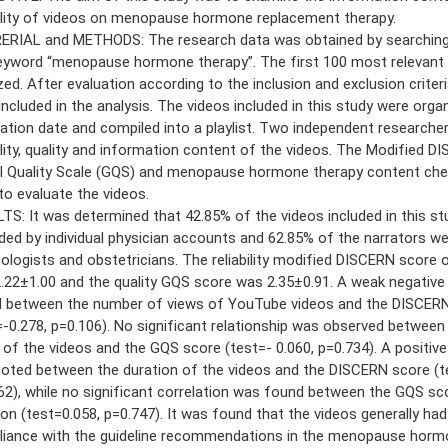
bility of videos on menopause hormone replacement therapy.
RIAL and METHODS: The research data was obtained by searchin
eyword “menopause hormone therapy”. The first 100 most relevant
zed. After evaluation according to the inclusion and exclusion criteri
included in the analysis. The videos included in this study were orga
cation date and compiled into a playlist. Two independent researche
bility, quality and information content of the videos. The Modified D
l Quality Scale (GQS) and menopause hormone therapy content chec
to evaluate the videos.
TS: It was determined that 42.85% of the videos included in this s
ded by individual physician accounts and 62.85% of the narrators we
ologists and obstetricians. The reliability modified DISCERN score 
.22±1.00 and the quality GQS score was 2.35±0.91. A weak negative
 between the number of views of YouTube videos and the DISCER
=-0.278, p=0.106). No significant relationship was observed betwee
 of the videos and the GQS score (test=- 0.060, p=0.734). A positive
oted between the duration of the videos and the DISCERN score (t
62), while no significant correlation was found between the GQS sc
ion (test=0.058, p=0.747). It was found that the videos generally had
iance with the guideline recommendations in the menopause horm