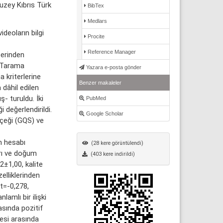
uzey Kıbrıs Türk
BibTex
Medlars
deoların bilgi
Procite
Reference Manager
zerinden
. Tarama
Yazara e-posta gönder
 kriterlerine
Benzer makaleler
dâhil edilen
ş- turuldu. İki
PubMed
i değerlendirildi.
Google Scholar
lçeği (GQS) ve
m hesabı
(28 kere görüntülendi)
arı ve doğum
(403 kere indirildi)
2±1,00, kalite
elliklerinden
t=-0,278,
amlı bir ilişki
asında pozitif
resi arasında