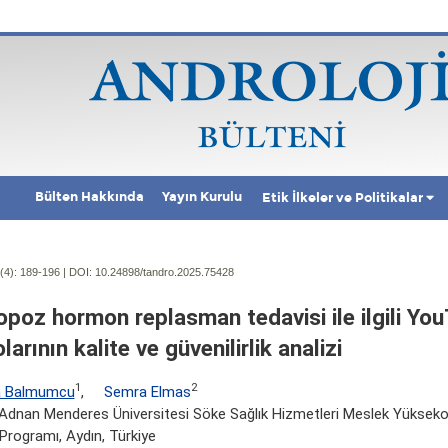
Bülten Hakkında
Yayın Kurulu
Etik İlkeler ve Politikalar
(4):
189-196 | DOI:
10.24898/tandro.2025.75428
poz hormon replasman tedavisi ile ilgili Yo
larının kalite ve güvenilirlik analizi
1
2
a Balmumcu
,
Semra Elmas
Adnan Menderes Üniversitesi Söke Sağlık Hizmetleri Meslek Yüksek
Programı, Aydın, Türkiye