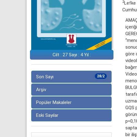
2
Lefke 
Cumhur
AMAÇ:
içeriğ
GEREÇ
“meno
sonucu
göre 
Cilt : 27 Sayı : 4 Yıl :
videol
bağıms
Video
Son Sayı
28/2
menopo
BULGU
Arşiv
tarafı
uzmanı
Popüler Makaleler
GQS p
görünt
Eski Sayılar
p=0,10
sapta
bir il