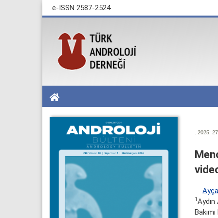
e-ISSN 2587-2524
. 2025; 27
Meno
video
Ayç
1
Aydın 
Bakımı 