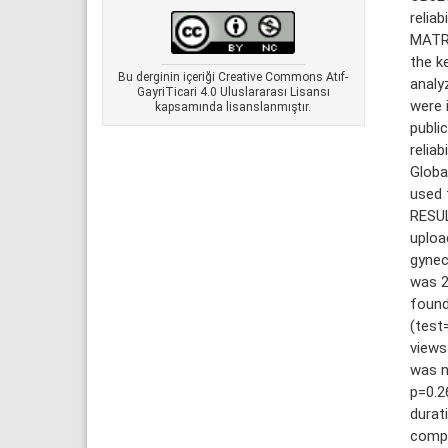
relia
MATRE
the k
Bu derginin içeriği Creative Commons Atıf-
analy
GayriTicari 4.0 Uluslararası Lisansı
were 
kapsamında lisanslanmıştır.
publi
relia
Globa
used 
RESUL
uploa
gynec
was 2
found
(test
views
was n
p=0.2
durat
compl