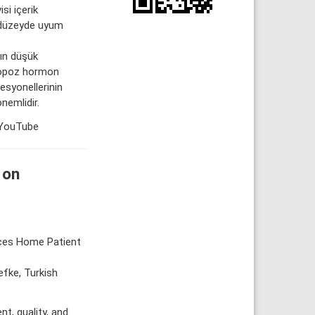
si içerik
lı düzeyde uyum
ın düşük
enopoz hormon
ofesyonellerinin
önemlidir.
 YouTube
 on
ices Home Patient
efke, Turkish
t, quality, and