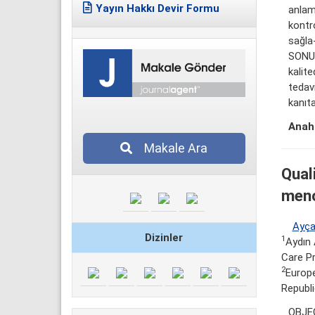
Yayın Hakkı Devir Formu
anlam
kontro
sağla-
SONUÇ
kalit
tedavi
kanıta
Anaht
Makale Ara
Qual
meno
Ayç
Dizinler
1
Aydın 
Care P
2
Europe
Republ
OBJEC