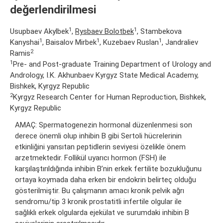
değerlendirilmesi
1
1
Usupbaev Akylbek
,
Rysbaev Bolotbek
, Stambekova
1
1
1
Kanyshai
, Baisalov Mirbek
, Kuzebaev Ruslan
, Jandraliev
2
Ramis
1
Pre- and Post-graduate Training Department of Urology and
Andrology, I.K. Akhunbaev Kyrgyz State Medical Academy,
Bishkek, Kyrgyz Republic
2
Kyrgyz Research Center for Human Reproduction, Bishkek,
Kyrgyz Republic
AMAÇ: Spermatogenezin hormonal düzenlenmesi son
derece önemli olup inhibin B gibi Sertoli hücrelerinin
etkinliğini yansıtan peptidlerin seviyesi özelikle önem
arzetmektedir. Follikül uyarıcı hormon (FSH) ile
karşılaştırıldığında inhibin B’nin erkek fertilite bozukluğunu
ortaya koymada daha erken bir endokrin belirteç olduğu
gösterilmiştir. Bu çalışmanın amacı kronik pelvik ağrı
sendromu/tip 3 kronik prostatitli infertile olgular ile
sağlıklı erkek olgularda ejekülat ve surumdaki inhibin B