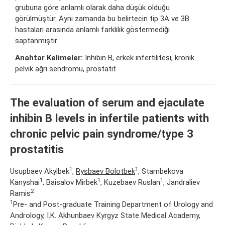
grubuna göre anlamlı olarak daha düşük olduğu
görülmüştür. Aynı zamanda bu belirtecin tip 3A ve 3B
hastaları arasında anlamlı farklılık göstermediği
saptanmıştır.
Anahtar Kelimeler:
İnhibin B, erkek infertilitesi, kronik
pelvik ağrı sendromu, prostatit
The evaluation of serum and ejaculate
inhibin B levels in infertile patients with
chronic pelvic pain syndrome/type 3
prostatitis
1
1
Usupbaev Akylbek
,
Rysbaev Bolotbek
, Stambekova
1
1
1
Kanyshai
, Baisalov Mirbek
, Kuzebaev Ruslan
, Jandraliev
2
Ramis
1
Pre- and Post-graduate Training Department of Urology and
Andrology, I.K. Akhunbaev Kyrgyz State Medical Academy,