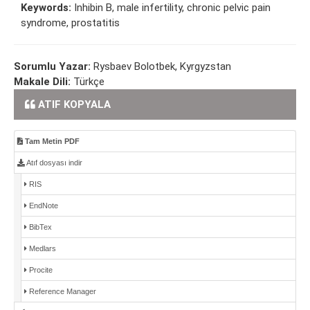
Keywords:
Inhibin B, male infertility, chronic pelvic pain
syndrome, prostatitis
Sorumlu Yazar:
Rysbaev Bolotbek, Kyrgyzstan
Makale Dili:
Türkçe
ATIF KOPYALA
Tam Metin PDF
Atıf dosyası indir
RIS
EndNote
BibTex
Medlars
Procite
Reference Manager