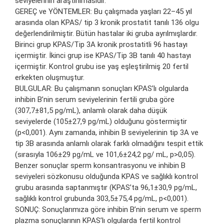
seviyelerinin araştırılmasıdır.
GEREÇ ve YÖNTEMLER: Bu çalışmada yaşları 22–45 yıl
arasında olan KPAS/ tip 3 kronik prostatit tanılı 136 olgu
değerlendirilmiştir. Bütün hastalar iki gruba ayrılmışlardır.
Birinci grup KPAS/Tip 3A kronik prostatitli 96 hastayı
içermiştir. İkinci grup ise KPAS/Tip 3B tanılı 40 hastayı
içermiştir. Kontrol grubu ise yaş eşleştirilmiş 20 fertil
erkekten oluşmuştur.
BULGULAR: Bu çalışmanın sonuçları KPAS’lı olgularda
inhibin B’nin serum seviyelerinin fertili gruba göre
(307,7±81,5 pg/mL), anlamlı olarak daha düşük
seviyelerde (105±27,9 pg/mL) olduğunu göstermiştir
(p<0,001). Aynı zamanda, inhibin B seviyelerinin tip 3A ve
tip 3B arasında anlamlı olarak farklı olmadığını tespit ettik
(sırasıyla 106±29 pg/mL ve 101,6±24,2 pg/ mL, p>0,05).
Benzer sonuçlar sperm konsantrasyonu ve inhibin B
seviyeleri sözkonusu olduğunda KPAS ve sağlıklı kontrol
grubu arasında saptanmıştır (KPAS’ta 96,1±30,9 pg/mL,
sağlıklı kontrol grubunda 303,5±75,4 pg/mL, p<0,001).
SONUÇ: Sonuçlarımıza göre inhibin B’nin serum ve sperm
plazma sonuçlarının KPAS’lı olgularda fertil kontrol