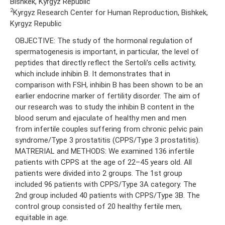
Bishkek, Kyrgyz Republic
2
Kyrgyz Research Center for Human Reproduction, Bishkek,
Kyrgyz Republic
OBJECTIVE: The study of the hormonal regulation of
spermatogenesis is important, in particular, the level of
peptides that directly reflect the Sertoli’s cells activity,
which include inhibin B. It demonstrates that in
comparison with FSH, inhibin B has been shown to be an
earlier endocrine marker of fertility disorder. The aim of
our research was to study the inhibin B content in the
blood serum and ejaculate of healthy men and men
from infertile couples suffering from chronic pelvic pain
syndrome/Type 3 prostatitis (CPPS/Type 3 prostatitis).
MATRERIAL and METHODS: We examined 136 infertile
patients with CPPS at the age of 22–45 years old. All
patients were divided into 2 groups. The 1st group
included 96 patients with CPPS/Type 3A category. The
2nd group included 40 patients with CPPS/Type 3B. The
control group consisted of 20 healthy fertile men,
equitable in age.