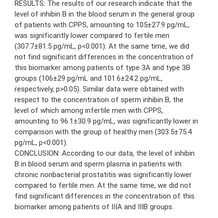
RESULTS: The results of our research indicate that the
level of inhibin B in the blood serum in the general group
of patients with CPPS, amounting to 105±27.9 pg/mL,
was significantly lower compared to fertile men
(307.7±81.5 pg/mL, p<0.001). At the same time, we did
not find significant differences in the concentration of
this biomarker among patients of type 3A and type 3B
groups (106±29 pg/mL and 101.6±24.2 pg/mL,
respectively, p>0.05). Similar data were obtained with
respect to the concentration of sperm inhibin B, the
level of which among infertile men with CPPS,
amounting to 96.1±30.9 pg/mL, was significantly lower in
comparison with the group of healthy men (303.5±75.4
pg/mL, p<0.001).
CONCLUSION: According to our data, the level of inhibin
B in blood serum and sperm plasma in patients with
chronic nonbacterial prostatitis was significantly lower
compared to fertile men. At the same time, we did not
find significant differences in the concentration of this
biomarker among patients of IIIA and IIIB groups.