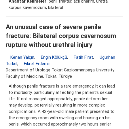
Anahtar Kelimeler:
penil fraktür, acil onarım, üretra,
korpus kavernozum, bilateral
An unusual case of severe penile
fracture: Bilateral corpus cavernosum
rupture without urethral injury
Kenan Yalçın
,
Engin Kölükçü
,
Fatih Fırat
,
Ugurhan
Türkel
,
Fikret Erdemir
Department of Urology, Tokat Gaziosmanpaşa University
Faculty of Medicine, Tokat, Türkiye
Although penile fracture is a rare emergency, it can lead
to morbidity, particularly affecting the patient’s sexual
life. If not managed appropriately, penile deformities
may develop, potentially resulting in more complex
complications. A 42-year-old male patient presented to
the emergency room with swelling and bruising on his
penis, which occurred approximately two hours earlier