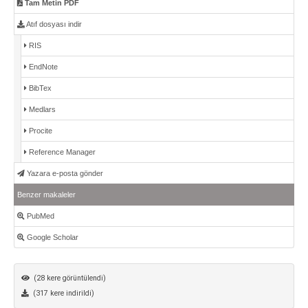
Tam Metin PDF
Atıf dosyası indir
RIS
EndNote
BibTex
Medlars
Procite
Reference Manager
Yazara e-posta gönder
Benzer makaleler
PubMed
Google Scholar
(28 kere görüntülendi)
(317 kere indirildi)