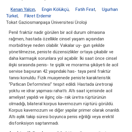
Kenan Yalçın
,
Engin Kölükçü
,
Fatih Fırat
,
Ugurhan
Türkel
,
Fikret Erdemir
Tokat Gaziosmanpaşa Üniversitesi Üroloji
Penil fraktür nadir görülen bir acil durum olmasına
rağmen, hastada özellikle cinsel yaşam açısından
morbiditeye neden olabilir. Vakalar uy- gun şekilde
yönetilmezse, peniste düzensizlikler ortaya çıkabilir ve
daha karmaşık sorunlara yol açabilir. İki saat önce cinsel
ilişki sırasında penis- te şişlik ve morarma şikâyeti ile acil
servise başvuran 42 yaşındaki has- taya penil fraktür
tanısı konuldu. Fizik muayenede peniste karakteristik
“Patlıcan Deformitesi” tespit edildi. Hastada üretroraji
yoktu ve idrar yapması rahattı. Altı saat içerisinde acil
ameliyat yapıldı ve ilginç ola- rak üretra rüptürünün
olmadığı, bilateral korpus kavernozum rüptürü görüldü.
Korpus kavernozum ve diğer yapılar primer olarak onarıldı.
Altı aylık takip süresi boyunca penis eğriliği veya erektil
disfonksiyon saptanmadı.