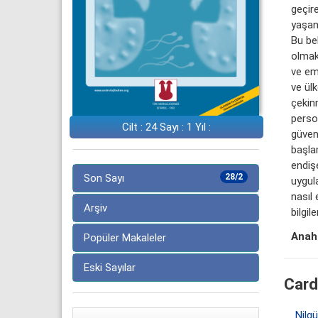
geçire
yaşana
Bu be
olmakt
ve em
ve ülk
çekin
perso
Cilt : 24 Sayı : 1 Yıl :
güvenl
başlam
endişe
Son Sayı
28/2
uygula
nasıl 
Arşiv
bilgil
Anaht
Popüler Makaleler
Eski Sayılar
Card
Nilg