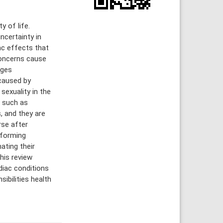
y of life.
ncertainty in
iac effects that
concerns cause
nges
 caused by
 sexuality in the
s such as
, and they are
rse after
nforming
ating their
his review
rdiac conditions
ibilities health