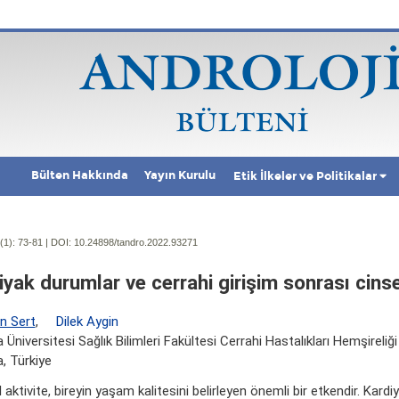
Bülten Hakkında
Yayın Kurulu
Etik İlkeler ve Politikalar
(1):
73-81 | DOI:
10.24898/tandro.2022.93271
iyak durumlar ve cerrahi girişim sonrası cinse
ün Sert
,
Dilek Aygin
 Üniversitesi Sağlık Bilimleri Fakültesi Cerrahi Hastalıkları Hemşireliği
, Türkiye
 aktivite, bireyin yaşam kalitesini belirleyen önemli bir etkendir. Kardi