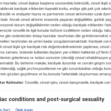
n hastalar, cinsel ilişkiye başlama süresindeki belirsizlik, cinsel ilişki 
bilecek kardiyak etkilerden kaynaklı korku, endişe gibi pek çok sıkınt
lirsizlik ve endişeler hasta ve partnerinin cinsel aktiviteden uzak du
adır. Ancak cinsel aktivite sırasında yaşanan değişiklikler, günlük yaş
osyonel durum değişikliklerinin neden olduğu kardiyak etkilerden fark
emizde cinsellik ile ilgili konular kültürel özelliklerin neden olduğu tab
me gibi nedenlerden dolayı hastalar tarafından dile getirilememekte v
nelleri tarafından da yeteri kadar sorgulanmamaktadır. Kardiyak cerr
i cinsel ilişki için kardiyak risk değerlendirilmelerinin yapılması, cinsel
a zamanı, tedavide kullanılan ilaçların yan etkileri hakkında çiftlerin bi
lerinin giderilmesi ve tedavi sürecinin izlendiği cinsel rehabilitasyon
nmalıdır. Bu derleme makale, kardiyak durumlar ve cerrahi girişim sonr
etkilendiği, sağlık profesyonellerinin ne gibi sorumlulukları olduğu kon
erinin gözden geçirilmesi ve bu konuda farkındalık oluşturması amacıyl
ar Kelimeler:
Cinsellik, cinsel işlev, cinsel danışmanlık, kardiyak cerr
iac conditions and post-surgical sexuality
ün Sert
,
Dilek Aygin