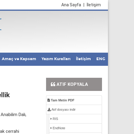
Ana Sayfa
|
İletişim
Amaç ve Kapsam
Yazım Kuralları
İletişim
ENG
ATIF KOPYALA
llik
Tam Metin PDF
Atıf dosyası indir
 Anabilim Dalı,
RIS
EndNote
yak cerrahi