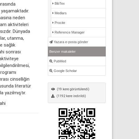
sırasında
BibTex
ı yaşamaktadır.
Medlars
rmasına neden
Procite
am aktiviteleri
sızdır. Dünyada
Reference Manager
ular, utanma,
Yazara e-posta gönder
e sağlık
ahi sonrası
Benzer makaleler
 aktiviteye
PubMed
lgilendirilmesi,
Google Scholar
 programı
ası cinselliğin
usunda literatür
(19 kere görüntülendi)
a yazılmıştır.
(1192 kere indirildi)
ahi