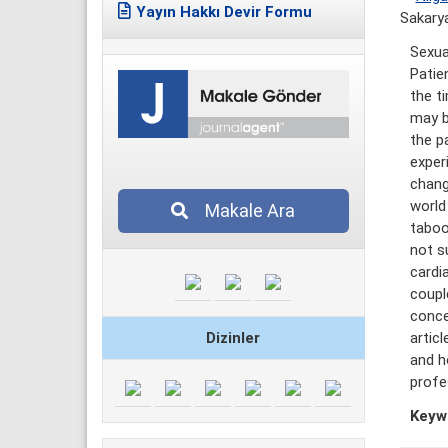
Yayın Hakkı Devir Formu
Sakarya
Sexual
Patie
the t
may b
the p
exper
change
world
Makale Ara
taboo
not s
cardi
coupl
conce
Dizinler
artic
and h
profe
Keyw