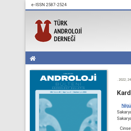
e-ISSN 2587-2524
. 2022; 24
Kard
Nilg
Sakarya
Sakarya
Cinsel