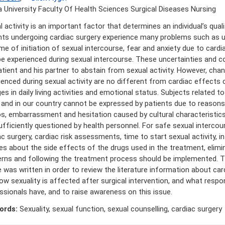
 University Faculty Of Health Sciences Surgical Diseases Nursing
 activity is an important factor that determines an individual’s qualit
nts undergoing cardiac surgery experience many problems such as u
ime of initiation of sexual intercourse, fear and anxiety due to card
e experienced during sexual intercourse. These uncertainties and 
atient and his partner to abstain from sexual activity. However, cha
ienced during sexual activity are no different from cardiac effects
s in daily living activities and emotional status. Subjects related to
 and in our country cannot be expressed by patients due to reason
s, embarrassment and hesitation caused by cultural characteristics
ufficiently questioned by health personnel. For safe sexual intercou
ac surgery, cardiac risk assessments, time to start sexual activity, i
es about the side effects of the drugs used in the treatment, elimin
rns and following the treatment process should be implemented. T
le was written in order to review the literature information about ca
ow sexuality is affected after surgical intervention, and what respons
ssionals have, and to raise awareness on this issue.
ords:
Sexuality, sexual function, sexual counselling, cardiac surgery