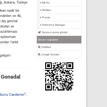
i, Ankara, Türkiye
BibTex
kan nadir bir
Medlars
dirilen ve 46,
Procite
 dış genital
Reference Manager
okuları ve
 azaltılması
Yazara e-posta gönder
 replasman
Benzer makaleler
mundan farklı
PubMed
Google Scholar
gelişim
 Gonadal
2
Burcu Candemir
,