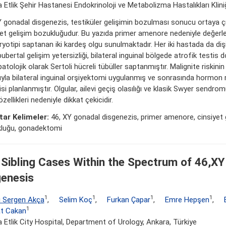
 Etlik Şehir Hastanesi Endokrinoloji ve Metabolizma Hastalıkları Kliniğ
Y gonadal disgenezis, testiküler gelişimin bozulması sonucu ortaya çı
yet gelişim bozukluğudur. Bu yazıda primer amenore nedeniyle değerlen
yotipi saptanan iki kardeş olgu sunulmaktadır. Her iki hastada da dişi
pubertal gelişim yetersizliği, bilateral inguinal bölgede atrofik testis d
atolojik olarak Sertoli hücreli tübüller saptanmıştır. Malignite riskinin
yla bilateral inguinal orşiyektomi uygulanmış ve sonrasında hormon
si planlanmıştır. Olgular, ailevi geçiş olasılığı ve klasik Swyer sendro
 özellikleri nedeniyle dikkat çekicidir.
ar Kelimeler:
46, XY gonadal disgenezis, primer amenore, cinsiyet 
luğu, gonadektomi
Sibling Cases Within the Spectrum of 46,XY
enesis
1
1
1
1
i Sergen Akça
,
Selim Koç
,
Furkan Çapar
,
Emre Hepşen
,
1
t Cakan
 Etlik City Hospital, Department of Urology, Ankara, Türkiye