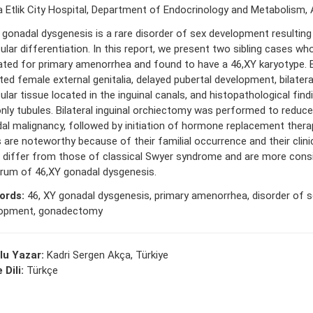
 Etlik City Hospital, Department of Endocrinology and Metabolism, 
 gonadal dysgenesis is a rare disorder of sex development resultin
cular differentiation. In this report, we present two sibling cases wh
ated for primary amenorrhea and found to have a 46,XY karyotype. 
ited female external genitalia, delayed pubertal development, bilatera
ular tissue located in the inguinal canals, and histopathological find
only tubules. Bilateral inguinal orchiectomy was performed to reduce
al malignancy, followed by initiation of hormone replacement thera
 are noteworthy because of their familial occurrence and their clini
 differ from those of classical Swyer syndrome and are more consi
rum of 46,XY gonadal dysgenesis.
ords:
46, XY gonadal dysgenesis, primary amenorrhea, disorder of s
lopment, gonadectomy
lu Yazar:
Kadri Sergen Akça, Türkiye
 Dili:
Türkçe