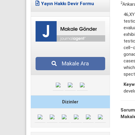
2
Yayın Hakkı Devir Formu
Ankara
46,XY
testi
evalu
exhib
testic
cell–
gonad
cases
Makale Ara
which
spect
Keyw
deve
Dizinler
Sorum
Makale