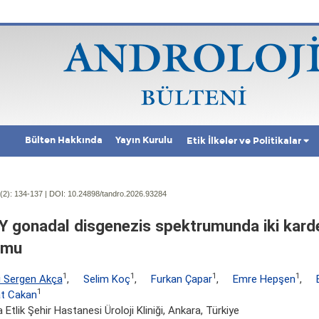
Bülten Hakkında
Yayın Kurulu
Etik İlkeler ve Politikalar
(2):
134-137 | DOI:
10.24898/tandro.2026.93284
Y gonadal disgenezis spektrumunda iki kard
umu
1
1
1
1
i Sergen Akça
,
Selim Koç
,
Furkan Çapar
,
Emre Hepşen
,
1
t Cakan
 Etlik Şehir Hastanesi Üroloji Kliniği, Ankara, Türkiye