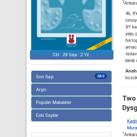
2
Ankara
46, X
cinsi
XY kar
yapı, 
histop
amacı
tedavi
Cilt : 28 Sayı : 2 Yıl :
klinik
Anaht
Son Sayı
28/2
bozuk
Arşiv
Two 
Popüler Makaleler
Dysg
Eski Sayılar
Kadr
Mura
1
Ankara