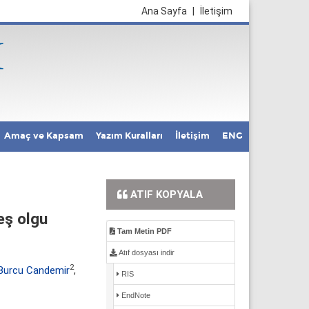
Ana Sayfa
|
İletişim
Amaç ve Kapsam
Yazım Kuralları
İletişim
ENG
ATIF KOPYALA
eş olgu
Tam Metin PDF
Atıf dosyası indir
2
Burcu Candemir
,
RIS
EndNote