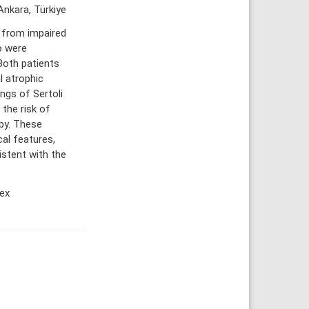
Ankara, Türkiye
g from impaired
o were
Both patients
l atrophic
ings of Sertoli
 the risk of
py. These
cal features,
stent with the
ex