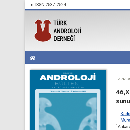
e-ISSN 2587-2524
. 2026; 28
46,X
sun
Kadr
Mura
1
Ankara