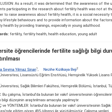
USION: As a result, it was determined that the awareness of the u
ts participating in the research about fertility health was not at the
er to raise awareness about fertility health, it is a social necessity 
hy lifestyle behaviours and to provide information about the factor
ity health by providing trainings, especially in young adulthood.
ords:
fertility, fertility health, health education, young adult
rsite öğrencilerinde fertilite sağlığı bilgi d
tırılması
1
2
a Şeyma Yılmaz Sinan
,
Nezihe Kızılkaya Beji
 Üniversitesi, Lisansüstü Eğitim Enstitüsü, Hemşirelik Yüksek Lisans 
 Üniversitesi, Sağlık Bilimleri Fakültesi, Hemşirelik Bölümü, İstanbul, Tü
Bu çalışma, İstanbul’da bulunan bir vakıf üniversitesinin öğrencilerin
ı bilgi düzeyinin araştırılması amacıyla yapılmıştır.
 ve YÖNTEMLER: İstanbul’da bulunan bir vakıf üniversitesinin Sağlık B
esi’nde eğitim gören 495 öğrenci ile yürütülmüştür. Çalışma verileri