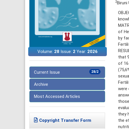
2
Biruni
OBJEC
knowl
MATRE
of He
by fa
Ferti
RESUL
Volume:
28
Issue:
2
Year:
2026
that 
of 16
(75,6
Current Issue
28/2
sexua
Ferti
Archive
were 
answe
Most Accessed Articles
those
evalu
they 
the e
Copyright Transfer Form
nutrit