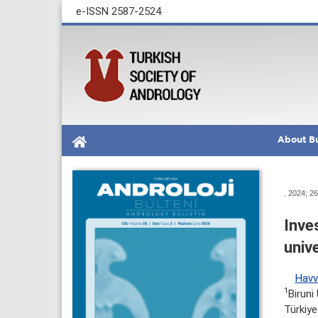
e-ISSN 2587-2524
About Bu
. 2024; 26
Inve
univ
Havv
1
Biruni
Türkiye