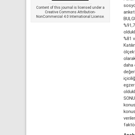
sosyod
Content of this journal is licensed under a
anket
Creative Commons Attribution-
NonCommercial 4.0 International License.
BULGU
%91,7
oldukl
%81 v
Katılı
ölçek
olarak
daha d
değerl
içicil
egzers
oldukl
SONUÇ:
konusu
konus
verile
faktör
Anaht