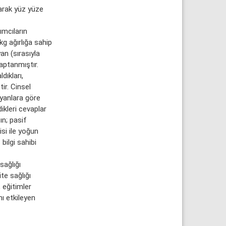
larak yüz yüze
ımcıların
g ağırlığa sahip
an (sırasıyla
aptanmıştır.
dıkları,
ir. Cinsel
ayanlara göre
ikleri cevaplar
ın; pasif
isi ile yoğun
bilgi sahibi
sağlığı
te sağlığı
 eğitimler
nı etkileyen