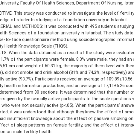
 University, Faculty Of Health Sciences, Department Of Nursing, Istan
TIVE: This study was conducted to investigate the level of fertility
edge of students studying at a foundation university in Istanbul.
RIAL and METHODS: It was conducted with 495 students studying 
alth Sciences of a foundation university in Istanbul. The study data
ce-to-face questionnaire method using sociodemographic informa
lity Health Knowledge Scale (FHQS).
TS: When the data obtained as a result of the study were evaluated
91,7% of the participants were female, 8,3% were male, they had an 
5,51 cm and weight of 60,31 kg, the majority of them lived with their
%), did not smoke and drink alcohol (81% and 74,3%, respectively) an
lly active (93,7%). Participants received an average of 109,89±13,56
lity health information production, and an average of 17,11±6.26 co
determined from 30 sections. It was determined that the number o
rs given by the sexually active participants to the scale questions
 who were not sexually active (p<.05). When the participants' answ
ated, it was understood that although they knew the effect of smokin
had insufficient knowledge about the effect of passive smoking on ge
ffect of sleep patterns on female fertility, and the effect of intens
ion on male fertility health.