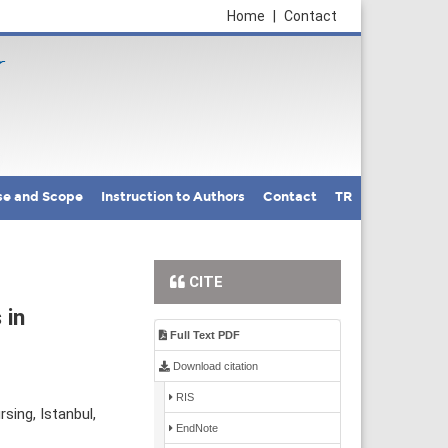
Home
|
Contact
se and Scope
Instruction to Authors
Contact
TR
CITE
 in
Full Text PDF
Download citation
RIS
sing, Istanbul,
EndNote