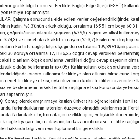
emografik bilgi formu ve Fertilite Sağlığı Bilgi Ölçeği (FSBÖ) kullanı
 yöntemiyle toplanmıştır.
LAR: Çalışma sonucunda elde edilen veriler değerlendirildiğinde; katıl
’sinin kadın, %8,3’ünün erkek olduğu, ortalama 165,51 cm boya 60,31 k
arı, çoğunluğunun ailesi ile yaşayan (%75,6), sigara ve alkol kullanmay
e %74,3) ve cinsel olarak aktif olmayan (%93,7) kişilerden oluştuğu s
mcıların Fertilite sağlığı bilgi ölçeğinden ortalama 109,89±13,56 puan al
teki 30 soruya ortalama 17,11±6,26 doğru cevap verdikleri belirlenmişt
 aktif olanların ölçek sorularına verdikleri doğru cevap sayısının olm
üşük olduğu belirlenmiştir (p<.05). Katılımcıların ölçek sorularına verd
endirildiğinde; sigara kullanımı fertiliteye olan etkisini bilmelerine karş
iğin genel fertiliteye etkisi, uyku düzeninin kadın fertilitesi üzerinde etk
iz ve beslenmenin erkek fertilite sağlığına etkisi konusunda yetersiz 
arı saptanmıştır.
 Sonuç olarak araştırmaya katılan üniversite öğrencilerinin fertilite 
nda farkındalıklarının istenilen düzeyde olmadığı belirlenmiştir. Fertili
unda farkındalık oluşturmak için özellikle genç yetişkinlik döneminde,
rek sağlıklı yaşam biçimi davranışları kazandırılması ve fertilite sağlığı
ler hakkında bilgi verilmesi toplumsal bir gerekliliktir.
ar Kelimeler:
fertilite, fertilite sağlığı, genç yetişkin, sağlık eğitimi