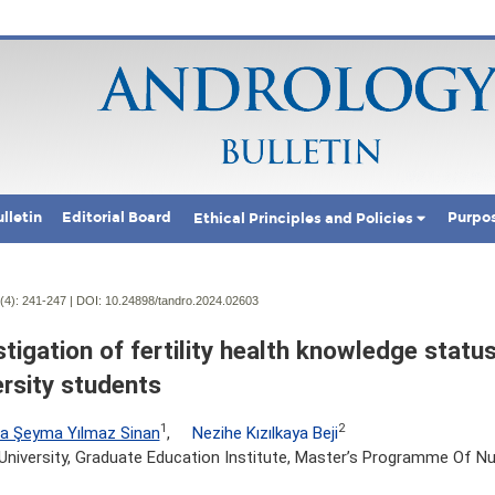
lletin
Editorial Board
Purpo
Ethical Principles and Policies
(4):
241-247 | DOI:
10.24898/tandro.2024.02603
stigation of fertility health knowledge status
ersity students
1
2
a Şeyma Yılmaz Sinan
,
Nezihe Kızılkaya Beji
 University, Graduate Education Institute, Master’s Programme Of Nur