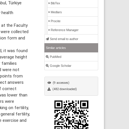
bul, Türkiye
BibTex
 health
Medlars
Procite
at the Faculty
Reference Manager
 were collected
tion form and
Send email to author
Similar articles
, it was found
average height
PubMed
 families
Google Scholar
d were not
 points from
rrect answers
(9 accesses)
f correct
(482 downloaded)
 was lower than
ers were
g on fertility,
neral fertility,
e exercise and