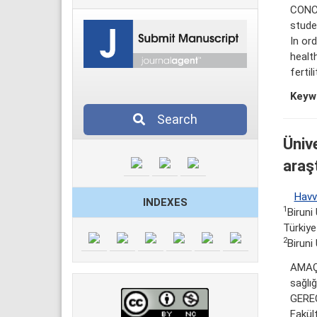
CONCL
studen
In ord
healt
fertil
Keyw
Search
Ünive
araş
Havv
INDEXES
1
Biruni
Türkiye
2
Biruni
AMAÇ: 
sağlığ
GEREÇ
Fakült