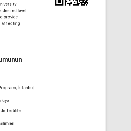
niversity
 desired level.
to provide
s affecting
urumunun
Programı, İstanbul,
rkiye
de fertilite
ilimleri