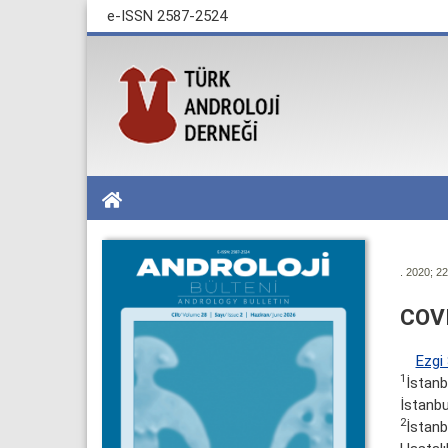
e-ISSN 2587-2524
. 2020; 22
COVI
Ezgi
1
İstanb
İstanbu
2
İstanb