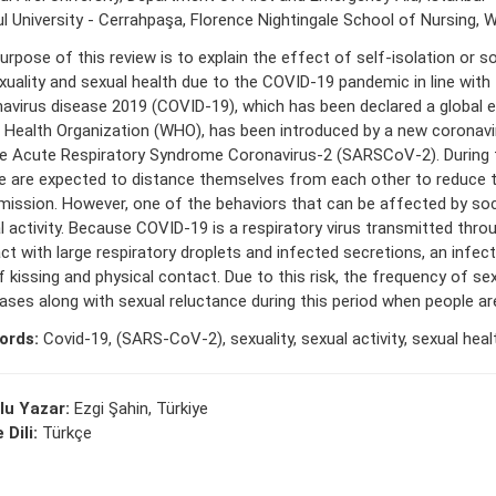
l University - Cerrahpaşa, Florence Nightingale School of Nursing,
urpose of this review is to explain the effect of self-isolation or s
xuality and sexual health due to the COVID-19 pandemic in line with t
avirus disease 2019 (COVID-19), which has been declared a global e
 Health Organization (WHO), has been introduced by a new coronav
e Acute Respiratory Syndrome Coronavirus-2 (SARSCoV-2). During 
e are expected to distance themselves from each other to reduce t
mission. However, one of the behaviors that can be affected by soci
l activity. Because COVID-19 is a respiratory virus transmitted throu
ct with large respiratory droplets and infected secretions, an infec
f kissing and physical contact. Due to this risk, the frequency of sex
ases along with sexual reluctance during this period when people are
ords:
Covid-19, (SARS-CoV-2), sexuality, sexual activity, sexual heal
lu Yazar:
Ezgi Şahin, Türkiye
 Dili:
Türkçe