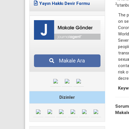
Yayın Hakkı Devir Formu
2
stanbu
The p
on se
Coron
World
Sever
peopl
trans
sexua
Makale Ara
conta
risk o
decre
Keyw
Dizinler
Sorum
Makale