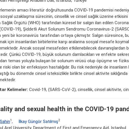
kları Hemşireliği Anabilim Dalı, İstanbul, Türkiye
rlemenin amacı literatür doğrultusunda COVID-19 pandemisi nedeniy
sosyal uzaklaşma sürecinin, cinsellik ve cinsel sağlık üzerine etkisini 
 Sağlık Örgütü (WHO) tarafından küresel bir salgın ilan edilen Coronav
(COVID-19), Şiddetli Akut Solunum Sendromu Coronavirus-2 (SARSC
n yeni bir koronavirüs tarafından ortaya çıkmıştır. Salgın süresince, b
mak için insanlardan birbirlerine karşı aralarına sosyal mesafe koymal
nmektedir. Ancak sosyal mesafeden etkilenebilecek davranışlardan bir
itedir. Çünkü COVID-19, büyük solunum damlacıkları ve enfekte sekre
dan temas yoluyla bulaşan bir solunum virüsü olup öpüşme ve fiziks
riski olan bir enfeksiyon hastalığıdır. Bu risk nedeniyle de insanların bi
ştığı bu dönemde cinsel isteksizlikle birlikte cinsel aktivite sıklığınd
mektedir.
ar Kelimeler:
Covid-19, (SARS-CoV-2), cinsellik, cinsel akitivite, cin
ality and sexual health in the COVID-19 pan
1
2
 Şahin
,
İlkay Güngör Satılmış
ul Arel University, Department of First and Emergency Aid, Istanbul