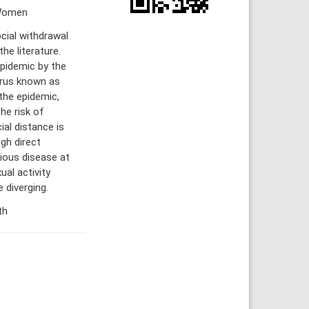
 Women
ocial withdrawal
he literature.
pidemic by the
irus known as
the epidemic,
he risk of
al distance is
gh direct
tious disease at
ual activity
 diverging.
th