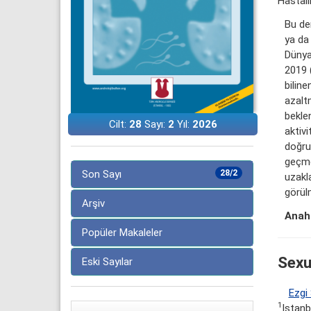
Hastalı
Bu de
ya da 
Dünya
2019 
biline
azalt
bekle
Cilt:
28
Sayı:
2
Yıl:
2026
aktiv
doğru
geçme 
Son Sayı
28/2
uzakla
görül
Arşiv
Anaht
Popüler Makaleler
Sexu
Eski Sayılar
Ezgi
1
Istanb