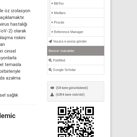
BibTex
le öz izolasyon
Medlars
açıklamaktır.
Procite
irus hastalığı
oV-2) olarak
Reference Manager
ulaşma riskini
Yazara e-posta gönder
arı
i cinsel
Benzer makaleler
syonlarla
PubMed
el temasla
Google Scholar
rbirleriyle
a da azalma
(58 kere görüntülendi)
sel sağlık
(6394 kere indirildi)
demic