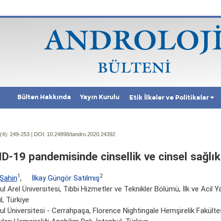
Bülten Hakkında
Yayın Kurulu
Etik İlkeler ve Politikalar
(4):
249-253 | DOI:
10.24898/tandro.2020.24392
D-19 pandemisinde cinsellik ve cinsel sağlık
1
2
 Şahin
,
İlkay Güngör Satılmış
ul Arel Üniversitesi, Tıbbi Hizmetler ve Teknikler Bölümü, İlk ve Acil 
l, Türkiye
ul Üniversitesi - Cerrahpaşa, Florence Nightingale Hemşirelik Fakültes