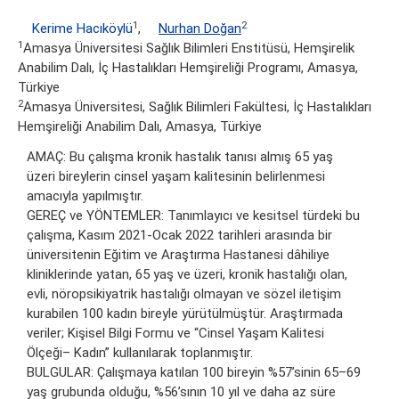
1
2
Kerime Hacıköylü
,
Nurhan Doğan
1
Amasya Üniversitesi Sağlık Bilimleri Enstitüsü, Hemşirelik
Anabilim Dalı, İç Hastalıkları Hemşireliği Programı, Amasya,
Türkiye
2
Amasya Üniversitesi, Sağlık Bilimleri Fakültesi, İç Hastalıkları
Hemşireliği Anabilim Dalı, Amasya, Türkiye
AMAÇ: Bu çalışma kronik hastalık tanısı almış 65 yaş
üzeri bireylerin cinsel yaşam kalitesinin belirlenmesi
amacıyla yapılmıştır.
GEREÇ ve YÖNTEMLER: Tanımlayıcı ve kesitsel türdeki bu
çalışma, Kasım 2021-Ocak 2022 tarihleri arasında bir
üniversitenin Eğitim ve Araştırma Hastanesi dâhiliye
kliniklerinde yatan, 65 yaş ve üzeri, kronik hastalığı olan,
evli, nöropsikiyatrik hastalığı olmayan ve sözel iletişim
kurabilen 100 kadın bireyle yürütülmüştür. Araştırmada
veriler; Kişisel Bilgi Formu ve “Cinsel Yaşam Kalitesi
Ölçeği– Kadın” kullanılarak toplanmıştır.
BULGULAR: Çalışmaya katılan 100 bireyin %57’sinin 65–69
yaş grubunda olduğu, %56’sının 10 yıl ve daha az süre