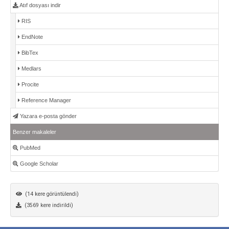
Atıf dosyası indir
RIS
EndNote
BibTex
Medlars
Procite
Reference Manager
Yazara e-posta gönder
Benzer makaleler
PubMed
Google Scholar
(14 kere görüntülendi)
(3569 kere indirildi)