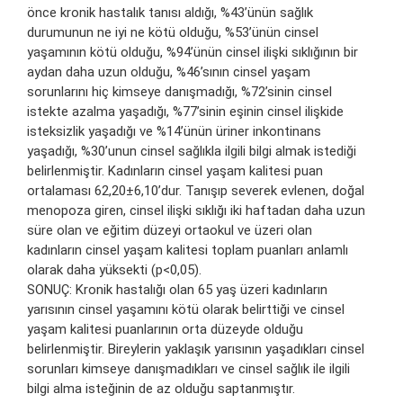
önce kronik hastalık tanısı aldığı, %43’ünün sağlık
durumunun ne iyi ne kötü olduğu, %53’ünün cinsel
yaşamının kötü olduğu, %94’ünün cinsel ilişki sıklığının bir
aydan daha uzun olduğu, %46’sının cinsel yaşam
sorunlarını hiç kimseye danışmadığı, %72’sinin cinsel
istekte azalma yaşadığı, %77’sinin eşinin cinsel ilişkide
isteksizlik yaşadığı ve %14’ünün üriner inkontinans
yaşadığı, %30’unun cinsel sağlıkla ilgili bilgi almak istediği
belirlenmiştir. Kadınların cinsel yaşam kalitesi puan
ortalaması 62,20±6,10’dur. Tanışıp severek evlenen, doğal
menopoza giren, cinsel ilişki sıklığı iki haftadan daha uzun
süre olan ve eğitim düzeyi ortaokul ve üzeri olan
kadınların cinsel yaşam kalitesi toplam puanları anlamlı
olarak daha yüksekti (p<0,05).
SONUÇ: Kronik hastalığı olan 65 yaş üzeri kadınların
yarısının cinsel yaşamını kötü olarak belirttiği ve cinsel
yaşam kalitesi puanlarının orta düzeyde olduğu
belirlenmiştir. Bireylerin yaklaşık yarısının yaşadıkları cinsel
sorunları kimseye danışmadıkları ve cinsel sağlık ile ilgili
bilgi alma isteğinin de az olduğu saptanmıştır.