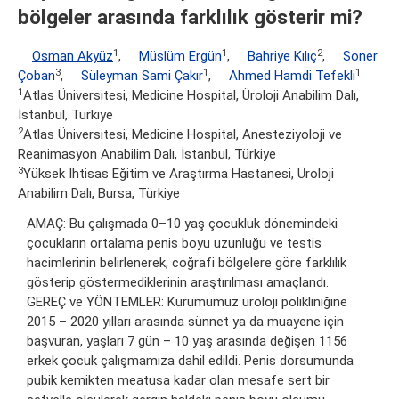
bölgeler arasında farklılık gösterir mi?
1
1
2
Osman Akyüz
,
Müslüm Ergün
,
Bahriye Kılıç
,
Soner
3
1
1
Çoban
,
Süleyman Sami Çakır
,
Ahmed Hamdi Tefekli
1
Atlas Üniversitesi, Medicine Hospital, Üroloji Anabilim Dalı,
İstanbul, Türkiye
2
Atlas Üniversitesi, Medicine Hospital, Anesteziyoloji ve
Reanimasyon Anabilim Dalı, İstanbul, Türkiye
3
Yüksek İhtisas Eğitim ve Araştırma Hastanesi, Üroloji
Anabilim Dalı, Bursa, Türkiye
AMAÇ: Bu çalışmada 0–10 yaş çocukluk dönemindeki
çocukların ortalama penis boyu uzunluğu ve testis
hacimlerinin belirlenerek, coğrafi bölgelere göre farklılık
gösterip göstermediklerinin araştırılması amaçlandı.
GEREÇ ve YÖNTEMLER: Kurumumuz üroloji polikliniğine
2015 – 2020 yılları arasında sünnet ya da muayene için
başvuran, yaşları 7 gün – 10 yaş arasında değişen 1156
erkek çocuk çalışmamıza dahil edildi. Penis dorsumunda
pubik kemikten meatusa kadar olan mesafe sert bir