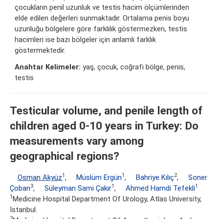
çocukların penil uzunluk ve testis hacim ölçümlerinden
elde edilen değerleri sunmaktadır. Ortalama penis boyu
uzunluğu bölgelere göre farklılık göstermezken, testis
hacimleri ise bazı bölgeler için anlamlı farklık
göstermektedir.
Anahtar Kelimeler:
yaş, çocuk, coğrafi bölge, penis,
testis
Testicular volume, and penile length of
children aged 0-10 years in Turkey: Do
measurements vary among
geographical regions?
1
1
2
Osman Akyüz
,
Müslüm Ergün
,
Bahriye Kılıç
,
Soner
3
1
1
Çoban
,
Süleyman Sami Çakır
,
Ahmed Hamdi Tefekli
1
Medicine Hospital Department Of Urology, Atlas University,
İstanbul.
2