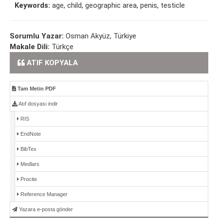
Keywords:
age, child, geographic area, penis, testicle
Sorumlu Yazar:
Osman Akyüz, Türkiye
Makale Dili:
Türkçe
ATIF KOPYALA
Tam Metin PDF
Atıf dosyası indir
RIS
EndNote
BibTex
Medlars
Procite
Reference Manager
Yazara e-posta gönder