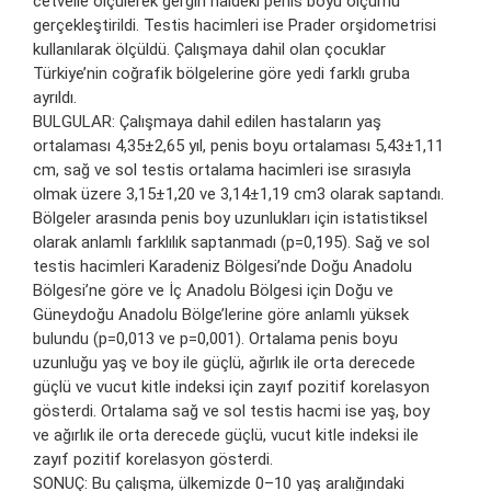
cetvelle ölçülerek gergin haldeki penis boyu ölçümü
gerçekleştirildi. Testis hacimleri ise Prader orşidometrisi
kullanılarak ölçüldü. Çalışmaya dahil olan çocuklar
Türkiye’nin coğrafik bölgelerine göre yedi farklı gruba
ayrıldı.
BULGULAR: Çalışmaya dahil edilen hastaların yaş
ortalaması 4,35±2,65 yıl, penis boyu ortalaması 5,43±1,11
cm, sağ ve sol testis ortalama hacimleri ise sırasıyla
olmak üzere 3,15±1,20 ve 3,14±1,19 cm3 olarak saptandı.
Bölgeler arasında penis boy uzunlukları için istatistiksel
olarak anlamlı farklılık saptanmadı (p=0,195). Sağ ve sol
testis hacimleri Karadeniz Bölgesi’nde Doğu Anadolu
Bölgesi’ne göre ve İç Anadolu Bölgesi için Doğu ve
Güneydoğu Anadolu Bölge’lerine göre anlamlı yüksek
bulundu (p=0,013 ve p=0,001). Ortalama penis boyu
uzunluğu yaş ve boy ile güçlü, ağırlık ile orta derecede
güçlü ve vucut kitle indeksi için zayıf pozitif korelasyon
gösterdi. Ortalama sağ ve sol testis hacmi ise yaş, boy
ve ağırlık ile orta derecede güçlü, vucut kitle indeksi ile
zayıf pozitif korelasyon gösterdi.
SONUÇ: Bu çalışma, ülkemizde 0–10 yaş aralığındaki