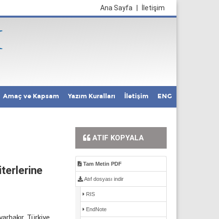
Ana Sayfa
|
İletişim
Amaç ve Kapsam
Yazım Kuralları
İletişim
ENG
ATIF KOPYALA
Tam Metin PDF
terlerine
Atıf dosyası indir
RIS
EndNote
arbakır, Türkiye