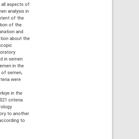
all aspects of
en analysis in
ntent of the
tion of the
ination and
tion about the
scopic
oratory.
ed in semen
semen in the
s of semen,
teria were
kiye in the
21 criteria.
rology
ory to another.
according to