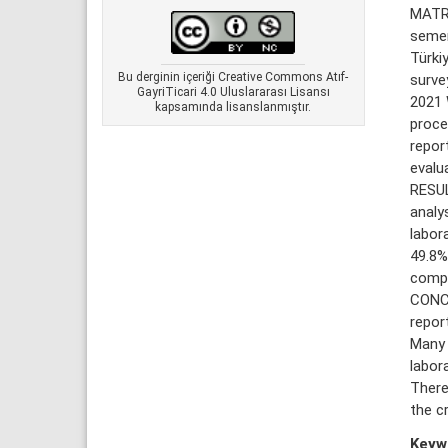
MATRE
semen
Türkiy
Bu derginin içeriği Creative Commons Atıf-
surve
GayriTicari 4.0 Uluslararası Lisansı
2021 
kapsamında lisanslanmıştır.
proce
repor
evalu
RESUL
analy
labor
49.8%
compa
CONCL
repor
Many 
labor
There
the cr
Keyw