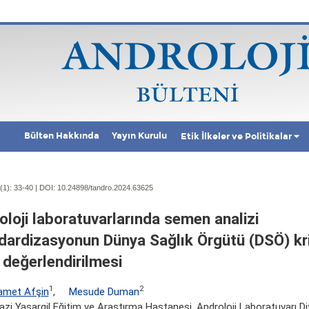
Bülten Hakkında
Yayın Kurulu
Etik İlkeler ve Politikalar
(1):
33-40 | DOI:
10.24898/tandro.2024.63625
oloji laboratuvarlarında semen analizi
dardizasyonun Dünya Sağlık Örgütü (DSÖ) kri
 değerlendirilmesi
1
2
met Afşin
,
Mesude Duman
zi Yasargil Eğitim ve Araştırma Hastanesi, Androloji Laboratuvarı Diy