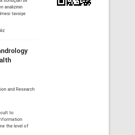
a sonuçları bir
n analizinin
ilmesi tavsiye
liz
andrology
alth
tion and Research
cult to
 information
ne the level of