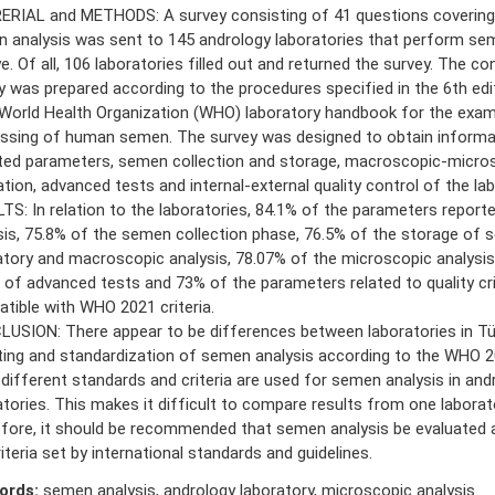
RIAL and METHODS: A survey consisting of 41 questions covering 
 analysis was sent to 145 andrology laboratories that perform sem
e. Of all, 106 laboratories filled out and returned the survey. The co
y was prepared according to the procedures specified in the 6th edi
World Health Organization (WHO) laboratory handbook for the exam
ssing of human semen. The survey was designed to obtain informa
ted parameters, semen collection and storage, macroscopic-micro
ation, advanced tests and internal-external quality control of the lab
TS: In relation to the laboratories, 84.1% of the parameters report
sis, 75.8% of the semen collection phase, 76.5% of the storage of 
atory and macroscopic analysis, 78.07% of the microscopic analysi
 of advanced tests and 73% of the parameters related to quality cri
tible with WHO 2021 criteria.
USION: There appear to be differences between laboratories in Tür
ting and standardization of semen analysis according to the WHO 20
different standards and criteria are used for semen analysis in and
atories. This makes it difficult to compare results from one laborat
fore, it should be recommended that semen analysis be evaluated 
iteria set by international standards and guidelines.
ords:
semen analysis, andrology laboratory, microscopic analysis