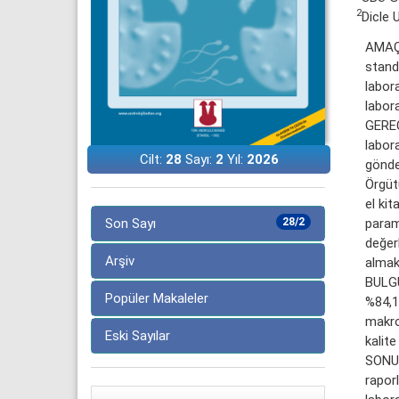
2
Dicle U
AMAÇ:
stand
labora
labora
GEREÇ
labor
Cilt:
28
Sayı:
2
Yıl:
2026
gönder
Örgüt
el kit
param
Son Sayı
28/2
değerl
Arşiv
almak 
BULGU
Popüler Makaleler
%84,1
makros
Eski Sayılar
kalite
SONUÇ
rapor