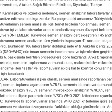
niversitesi, Atatürk Sağlık Bilimleri Fakültesi, Diyarbakır, Türkiye
 Karmaşıklığı ve öznelliği nedeniyle, semen analizinin laboratuvarlar 
ardize edilmesi oldukça zordur. Bu çalışmadaki amacımız Türkiye’deki
tuvarlarının semen analizi ile ilgili temel bilgilerin toplanması, semen a
tuvar içi ve laboratuvarlar arası standardizasyonun düzeyini belirleme
 ve YÖNTEMLER: Türkiye’de semen analizini gerçekleştiren 145 andro
atuvarına semen analizinin tüm yönlerini kapsayan 41 sorudan oluşan
ildi. Bunlardan 106 laboratuvar doldurup iade etti. Anketin içeriği 20
ü (DSÖ=WHO)’nün insan semenin incelenmesi ve işlemlerden geçirilm
abı 6. baskısında belirtilen prosedürlere göre hazırlandı. Anket; raporl
etreler, semenin toplanması ve muhafazası, makroskobik– mikrosk
endirme, ileri testler ve labortauvarın iç-dış kalite kontrol konuları ha
için tasarlandı.
LAR: Laboratuvarlara ilişkin olarak, semen analizinde raporlanan pa
’i, semen toplama aşamasının %75,8’i, semenin laboratuvarda muhaf
kobik analizin %76,5’i, semenin mikroskobik analizinin %78,07’i, ileri t
 kriterlerine ilişkin parametrelerin %73’ü WHO 2021 kriterlerine uyuml
: Türkiye’de ki laboratuvarlar arasında WHO 2021 kriterlerine göre s
lanması ve standardizasyonunda farklılıklar olduğu görülmektedir. And