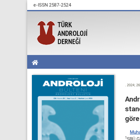
e-ISSN 2587-2524
. 2024; 26
Andr
stan
göre
Muha
1
SBÜ Ga