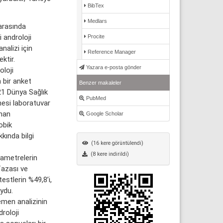
BibTex
Medlars
arasında
 androloji
Procite
nalizi için
Reference Manager
ktir.
Yazara e-posta gönder
loji
 bir anket
Benzer makaleler
21 Dünya Sağlık
PubMed
esi laboratuvar
anan
Google Scholar
obik
kkında bilgi
(16 kere görüntülendi)
(8 kere indirildi)
rametrelerin
azası ve
estlerin %49,8’i,
uydu.
emen analizinin
roloji