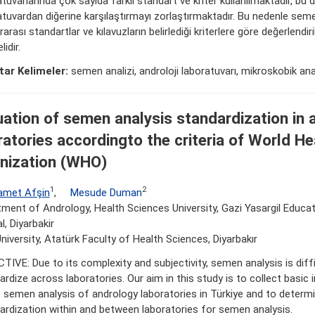
tuvarlarında çok sayıda farklı standart ve kriter kullanılmaktadır, bu d
atuvardan diğerine karşılaştırmayı zorlaştırmaktadır. Bu nedenle seme
rarası standartlar ve kılavuzların belirlediği kriterlere göre değerlendir
lidir.
ar Kelimeler:
semen analizi, androloji laboratuvarı, mikroskobik ana
uation of semen analysis standardization in 
ratories accordingto the criteria of World He
nization (WHO)
1
2
met Afşin
,
Mesude Duman
ment of Andrology, Health Sciences University, Gazi Yasargil Educa
l, Diyarbakir
University, Atatürk Faculty of Health Sciences, Diyarbakır
TIVE: Due to its complexity and subjectivity, semen analysis is diffi
ardize across laboratories. Our aim in this study is to collect basic
 semen analysis of andrology laboratories in Türkiye and to determi
ardization within and between laboratories for semen analysis.