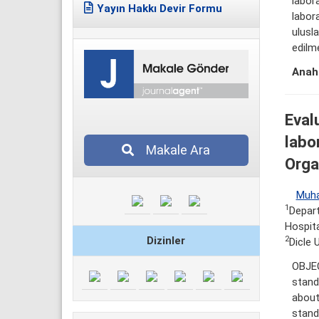
labora
Yayın Hakkı Devir Formu
labor
ulusla
edilme
Anaht
Eval
labo
Makale Ara
Orga
Muha
1
Depart
Hospita
Dizinler
2
Dicle 
OBJEC
stand
about
stand