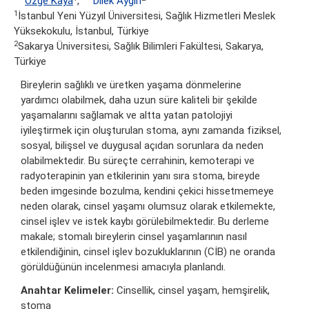
Özge Kaya
,
Dilek Aygin
1
İstanbul Yeni Yüzyıl Üniversitesi, Sağlık Hizmetleri Meslek
Yüksekokulu, İstanbul, Türkiye
2
Sakarya Üniversitesi, Sağlık Bilimleri Fakültesi, Sakarya,
Türkiye
Bireylerin sağlıklı ve üretken yaşama dönmelerine
yardımcı olabilmek, daha uzun süre kaliteli bir şekilde
yaşamalarını sağlamak ve altta yatan patolojiyi
iyileştirmek için oluşturulan stoma, aynı zamanda fiziksel,
sosyal, bilişsel ve duygusal açıdan sorunlara da neden
olabilmektedir. Bu süreçte cerrahinin, kemoterapi ve
radyoterapinin yan etkilerinin yanı sıra stoma, bireyde
beden imgesinde bozulma, kendini çekici hissetmemeye
neden olarak, cinsel yaşamı olumsuz olarak etkilemekte,
cinsel işlev ve istek kaybı görülebilmektedir. Bu derleme
makale; stomalı bireylerin cinsel yaşamlarının nasıl
etkilendiğinin, cinsel işlev bozukluklarının (CİB) ne oranda
görüldüğünün incelenmesi amacıyla planlandı.
Anahtar Kelimeler:
Cinsellik, cinsel yaşam, hemşirelik,
stoma