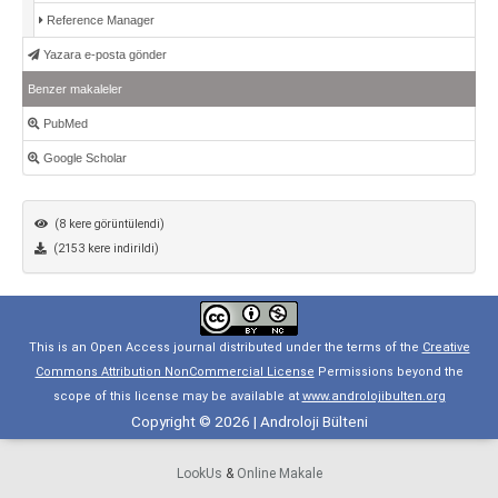
Reference Manager
Yazara e-posta gönder
Benzer makaleler
PubMed
Google Scholar
(8 kere görüntülendi)
(2153 kere indirildi)
This is an Open Access journal distributed under the terms of the
Creative
Commons Attribution NonCommercial License
Permissions beyond the
scope of this license may be available at
www.androlojibulten.org
Copyright © 2026 | Androloji Bülteni
LookUs
&
Online Makale