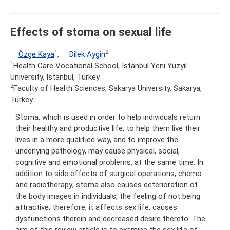
Effects of stoma on sexual life
1
2
Özge Kaya
,
Dilek Aygin
1
Health Care Vocational School, İstanbul Yeni Yüzyıl
University, İstanbul, Turkey
2
Faculty of Health Sciences, Sakarya University, Sakarya,
Turkey
Stoma, which is used in order to help individuals return
their healthy and productive life, to help them live their
lives in a more qualified way, and to improve the
underlying pathology, may cause physical, social,
cognitive and emotional problems, at the same time. In
addition to side effects of surgical operations, chemo
and radiotherapy; stoma also causes deterioration of
the body images in individuals, the feeling of not being
attractive; therefore, it affects sex life, causes
dysfunctions therein and decreased desire thereto. The
aim of this review article is to examine the sex life of