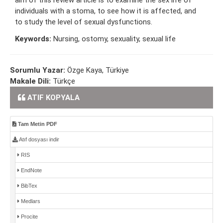
individuals with a stoma, to see how it is affected, and
to study the level of sexual dysfunctions.
Keywords:
Nursing, ostomy, sexuality, sexual life
Sorumlu Yazar:
Özge Kaya, Türkiye
Makale Dili:
Türkçe
ATIF KOPYALA
Tam Metin PDF
Atıf dosyası indir
RIS
EndNote
BibTex
Medlars
Procite