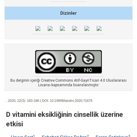
Dizinler
Bu derginin içeriği Creative Commons Atıf-GayriTicari 4.0 Uluslararası
Lisansı kapsamında lisanslanmıştır.
. 2020; 22(3):
183-186 | DOI:
10.24898/tandro.2020.71676
D vitamini eksikliğinin cinsellik üzerine
etkisi
1
2
3