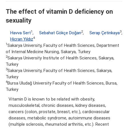
The effect of vitamin D deficiency on
sexuality
1
2
3
Havva Sert
,
Sebahat Gökçe Doğan
,
Serap Çetinkaya
,
4
Hicran Yıldız
1
Sakarya University, Faculty of Health Sciences, Department
of Internal Medicine Nursing, Sakarya, Turkey
2
Sakarya University Institute of Health Sciences, Sakarya,
Turkey
3
Sakarya University, Faculty of Health Sciences, Sakarya,
Turkey
4
Bursa Uludağ University Faculty of Health Sciences, Bursa,
Turkey
Vitamin D is known to be related with obesity,
musculoskeletal, chronic diseases, kidney diseases,
cancers (colon, prostate, breast, etc.), cardiovascular
diseases, metabolic syndrome, autoimmune diseases
(multiple sclerosis, rheumatoid arthritis, etc.). Recent