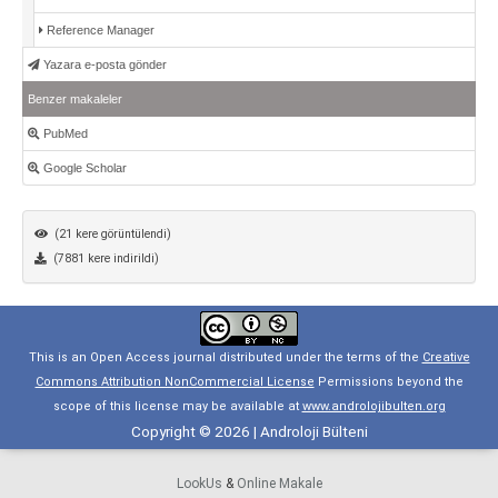
Reference Manager
Yazara e-posta gönder
Benzer makaleler
PubMed
Google Scholar
(21 kere görüntülendi)
(7881 kere indirildi)
This is an Open Access journal distributed under the terms of the
Creative
Commons Attribution NonCommercial License
Permissions beyond the
scope of this license may be available at
www.androlojibulten.org
Copyright © 2026 | Androloji Bülteni
LookUs
&
Online Makale