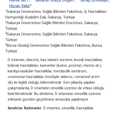
Havva Sert
,
Sebahat Gökçe Doğan
,
Serap Çetinkaya
,
4
Hicran Yıldız
1
Sakarya Üniversitesi, Sağlık Bilimleri Fakültesi, İç Hastalıkları
Hemşireliği Anabilim Dalı, Sakarya, Türkiye
2
Sakarya Üniversitesi Sağlık Bilimleri Enstitüsü, Sakarya,
Türkiye
3
Sakarya Üniversitesi, Sağlık Bilimleri Fakültesi, Sakarya,
Türkiye
4
Bursa Uludağ Üniversitesi Sağlık Bilimleri Fakültesi, Bursa,
Türkiye
D vitamini, obezite, kas iskelet sistemi, kronik hastalıklar,
böbrek hastalıkları, kanserler (kolon, prostat, meme vb.),
kardiyovasküler hastalıklar, metabolik sendrom,
otoimmün hastalıklar (multiple skleroz, romatoid artrit
vb) ile ilişkili olduğu bilinmektedir. Son yıllarda yapılan
çalışmalarda, D vitaminin cinsellik üzerine de etkisi olduğu
belirtilmektedir. Bu derleme, D vitaminin cinsellik üzerine
etkisinin gözden geçirilmesi amacıyla yapılmıştır.
Anahtar Kelimeler:
D vitamini, cinsellik, hastalıklar