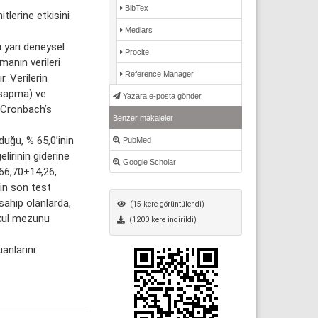
BibTex
tlerine etkisini
Medlars
 yarı deneysel
Procite
manın verileri
Reference Manager
r. Verilerin
t sapma) ve
Yazara e-posta gönder
n Cronbach’s
Benzer makaleler
uğu, % 65,0’inin
PubMed
elirinin giderine
Google Scholar
 66,70±14,26,
rin son test
sahip olanlarda,
(15 kere görüntülendi)
okul mezunu
(1200 kere indirildi)
anlarını