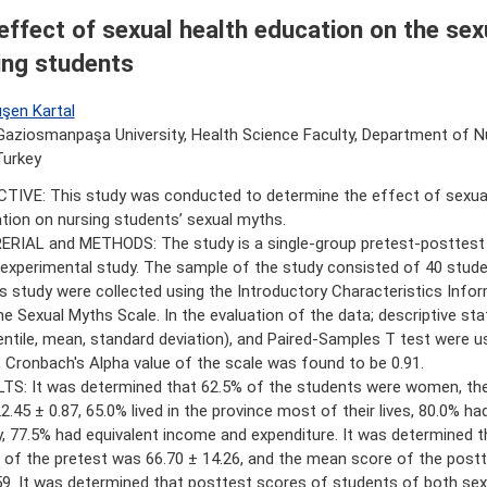
effect of sexual health education on the sex
ing students
ışen Kartal
aziosmanpaşa University, Health Science Faculty, Department of Nu
Turkey
TIVE: This study was conducted to determine the effect of sexual
tion on nursing students’ sexual myths.
RIAL and METHODS: The study is a single-group pretest-posttest
experimental study. The sample of the study consisted of 40 stude
is study were collected using the Introductory Characteristics Inf
he Sexual Myths Scale. In the evaluation of the data; descriptive sta
entile, mean, standard deviation), and Paired-Samples T test were us
, Cronbach's Alpha value of the scale was found to be 0.91.
TS: It was determined that 62.5% of the students were women, th
2.45 ± 0.87, 65.0% lived in the province most of their lives, 80.0% ha
y, 77.5% had equivalent income and expenditure. It was determined 
 of the pretest was 66.70 ± 14.26, and the mean score of the post
59. It was determined that posttest scores of students of both sex