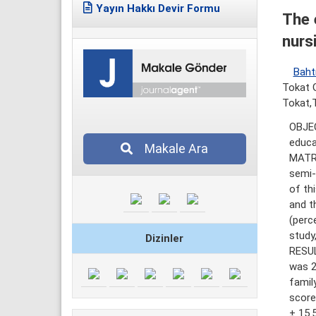
Yayın Hakkı Devir Formu
The 
nurs
Baht
Tokat G
Tokat,
OBJEC
educa
Makale Ara
MATRE
semi-
of th
and t
(perc
study
Dizinler
RESUL
was 2
famil
score
± 15.