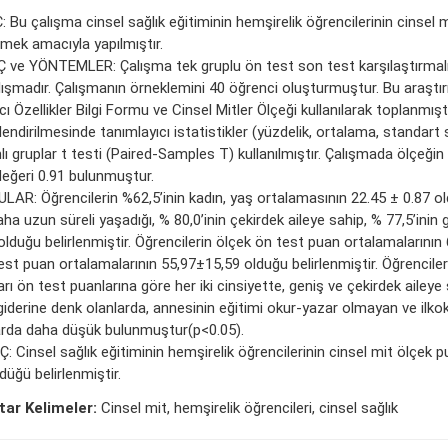
Bu çalışma cinsel sağlık eğitiminin hemşirelik öğrencilerinin cinsel mi
emek amacıyla yapılmıştır.
 ve YÖNTEMLER: Çalışma tek gruplu ön test son test karşılaştırmalı
lışmadır. Çalışmanın örneklemini 40 öğrenci oluşturmuştur. Bu araştır
cı Özellikler Bilgi Formu ve Cinsel Mitler Ölçeği kullanılarak toplanmıştı
endirilmesinde tanımlayıcı istatistikler (yüzdelik, ortalama, standar
lı gruplar t testi (Paired-Samples T) kullanılmıştır. Çalışmada ölçeği
değeri 0.91 bulunmuştur.
LAR: Öğrencilerin %62,5’inin kadın, yaş ortalamasının 22.45 ± 0.87 old
aha uzun süreli yaşadığı, % 80,0’inin çekirdek aileye sahip, % 77,5’inin g
olduğu belirlenmiştir. Öğrencilerin ölçek ön test puan ortalamalarının
est puan ortalamalarının 55,97±15,59 olduğu belirlenmiştir. Öğrencile
rı ön test puanlarına göre her iki cinsiyette, geniş ve çekirdek aileye 
i giderine denk olanlarda, annesinin eğitimi okur-yazar olmayan ve ilk
arda daha düşük bulunmuştur(p<0.05).
 Cinsel sağlık eğitiminin hemşirelik öğrencilerinin cinsel mit ölçek pu
üğü belirlenmiştir.
ar Kelimeler:
Cinsel mit, hemşirelik öğrencileri, cinsel sağlık