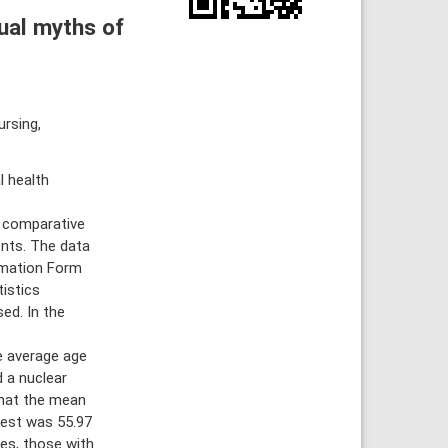
ual myths of
rsing,
 health
 comparative
nts. The data
ormation Form
tistics
ed. In the
e average age
d a nuclear
that the mean
test was 55.97
es, those with