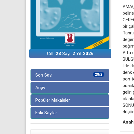
AMAÇ: 
belirl
GEREÇ
bir ça
Tanıtı
değerl
bağım
Alfa 
Cilt:
28
Sayı:
2
Yıl:
2026
BULGU
ilde d
denk 
Son Sayı
28/2
son t
puanla
Arşiv
gelir
olanl
Popüler Makaleler
SONUÇ:
düşürd
Eski Sayılar
Anaht