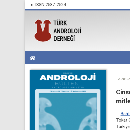
e-ISSN 2587-2524
. 2020; 22
Cinse
mitle
Baht
Tokat G
Türkiye