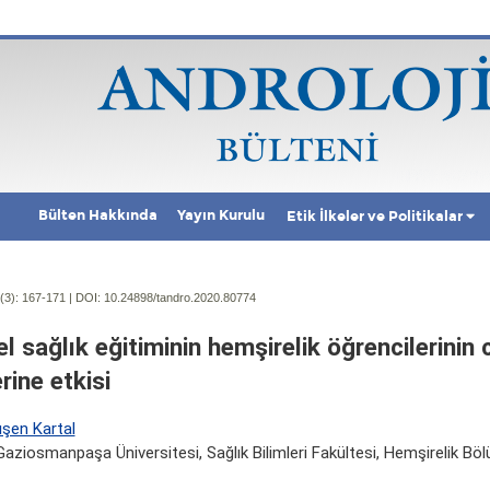
Bülten Hakkında
Yayın Kurulu
Etik İlkeler ve Politikalar
(3):
167-171 | DOI:
10.24898/tandro.2020.80774
l sağlık eğitiminin hemşirelik öğrencilerinin 
rine etkisi
ışen Kartal
aziosmanpaşa Üniversitesi, Sağlık Bilimleri Fakültesi, Hemşirelik Bö