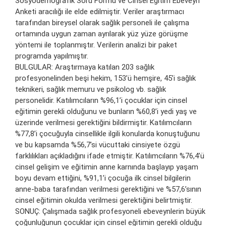
Sosyodemografik Soru Formu ve Cinsel Eğitim Ebeveyn
Anketi aracılığı ile elde edilmiştir. Veriler araştırmacı
tarafından bireysel olarak sağlık personeli ile çalışma
ortamında uygun zaman ayrılarak yüz yüze görüşme
yöntemi ile toplanmıştır. Verilerin analizi bir paket
programda yapılmıştır.
BULGULAR: Araştırmaya katılan 203 sağlık
profesyonelinden beşi hekim, 153’ü hemşire, 45’i sağlık
teknikeri, sağlık memuru ve psikolog vb. sağlık
personelidir. Katılımcıların %96,1’i çocuklar için cinsel
eğitimin gerekli olduğunu ve bunların %60,8’i yedi yaş ve
üzerinde verilmesi gerektiğini bildirmiştir. Katılımcıların
%77,8’i çocuğuyla cinsellikle ilgili konularda konuştuğunu
ve bu kapsamda %56,7’si vücuttaki cinsiyete özgü
farklılıkları açıkladığını ifade etmiştir. Katılımcıların %76,4’ü
cinsel gelişim ve eğitimin anne karnında başlayıp yaşam
boyu devam ettiğini, %91,1’i çocuğa ilk cinsel bilgilerin
anne-baba tarafından verilmesi gerektiğini ve %57,6’sının
cinsel eğitimin okulda verilmesi gerektiğini belirtmiştir.
SONUÇ: Çalışmada sağlık profesyoneli ebeveynlerin büyük
çoğunluğunun çocuklar için cinsel eğitimin gerekli olduğu