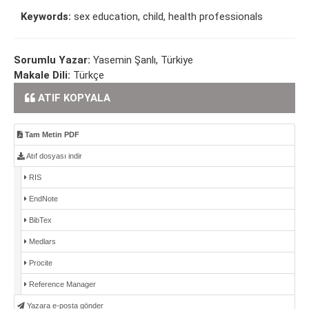
Keywords:
sex education, child, health professionals
Sorumlu Yazar:
Yasemin Şanlı, Türkiye
Makale Dili:
Türkçe
ATIF KOPYALA
Tam Metin PDF
Atıf dosyası indir
RIS
EndNote
BibTex
Medlars
Procite
Reference Manager
Yazara e-posta gönder