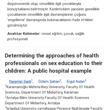
düşüncesinde olup, cinsellikle ilgili çocuklarıyla
konuştuklarını belirtmiştir. Katılımcıların yarısının genellikle
çocuklarının cinsellikle ilgili davranışlarının çoğunu
‘engelleme’ davranışında bulunacaklarını ifade ettikleri
görülmüştür.
Anahtar Kelimeler:
cinsel eğitim, çocuk, sağlık
profesyoneli
Determining the approaches of health
professionals on sex education to their
children: A public hospital example
1
2
3
Yasemin Şanlı
,
Özlem Şahan
,
Ergül Aslan
1
Karamanoğlu Mehmetbey University, Faculty Of Health
Sciences, Department Of Midwifery, Karaman
2
Antalya Bilim University Faculty Of Health Sciences
Department Of Midwifery, Antalya
3
Istanbul University-cerrahpasa Florence Nightingale Faculty