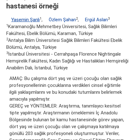
hastanesi örneği
1
2
3
Yasemin Şanlı
,
Özlem Şahan
,
Ergül Aslan
1
Karamanoğlu Mehmetbey Üniversitesi, Sağlık Bilimleri
Fakültesi, Ebelik Bölümü, Karaman, Türkiye
2
Antalya Bilim Üniversitesi Sağlık Bilimleri Fakültesi Ebelik
Bölümü, Antalya, Türkiye
3
İstanbul Üniversitesi - Cerrahpaşa Florence Nightingale
Hemşirelik Fakültesi, Kadın Sağlığı ve Hastalıkları Hemşireliği
Anabilim Dalı, İstanbul, Türkiye
AMAÇ: Bu çalışma dört yaş ve üzeri çocuğu olan sağlık
profesyonellerinin çocuklarına verdikleri cinsel eğitimle
ilgili yaklaşımlarını ve bu konudaki tutumlarını belirlemek
amacıyla yapılmıştır.
GEREÇ ve YÖNTEMLER: Araştırma, tanımlayıcı kesitsel
tipte yapılmıştır. Araştırmanın örneklemini İç Anadolu
Bölgesinde bulunan bir kamu hastanesinde görev yapan,
dört yaş ve üzeri çocuğu olan ve çalışmaya katılmaya
gönüllü 203 sağlık profesyoneli oluşturmuştur. Veriler,