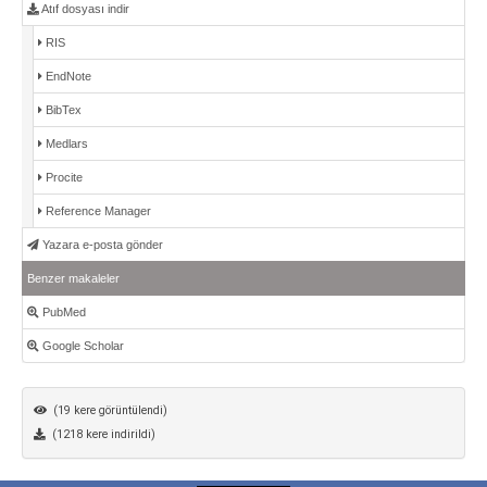
Atıf dosyası indir
RIS
EndNote
BibTex
Medlars
Procite
Reference Manager
Yazara e-posta gönder
Benzer makaleler
PubMed
Google Scholar
(19 kere görüntülendi)
(1218 kere indirildi)