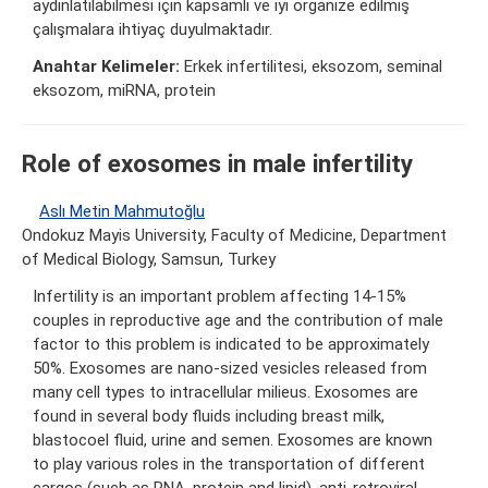
aydınlatılabilmesi için kapsamlı ve iyi organize edilmiş
çalışmalara ihtiyaç duyulmaktadır.
Anahtar Kelimeler:
Erkek infertilitesi, eksozom, seminal
eksozom, miRNA, protein
Role of exosomes in male infertility
Aslı Metin Mahmutoğlu
Ondokuz Mayis University, Faculty of Medicine, Department
of Medical Biology, Samsun, Turkey
Infertility is an important problem affecting 14-15%
couples in reproductive age and the contribution of male
factor to this problem is indicated to be approximately
50%. Exosomes are nano-sized vesicles released from
many cell types to intracellular milieus. Exosomes are
found in several body fluids including breast milk,
blastocoel fluid, urine and semen. Exosomes are known
to play various roles in the transportation of different
cargos (such as RNA, protein and lipid), anti-retroviral