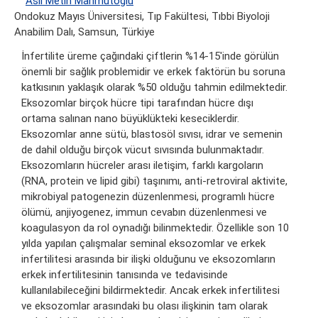
Aslı Metin Mahmutoğlu
Ondokuz Mayıs Üniversitesi, Tıp Fakültesi, Tıbbi Biyoloji
Anabilim Dalı, Samsun, Türkiye
İnfertilite üreme çağındaki çiftlerin %14-15'inde görülün
önemli bir sağlık problemidir ve erkek faktörün bu soruna
katkısının yaklaşık olarak %50 olduğu tahmin edilmektedir.
Eksozomlar birçok hücre tipi tarafından hücre dışı
ortama salınan nano büyüklükteki keseciklerdir.
Eksozomlar anne sütü, blastosöl sıvısı, idrar ve semenin
de dahil olduğu birçok vücut sıvısında bulunmaktadır.
Eksozomların hücreler arası iletişim, farklı kargoların
(RNA, protein ve lipid gibi) taşınımı, anti-retroviral aktivite,
mikrobiyal patogenezin düzenlenmesi, programlı hücre
ölümü, anjiyogenez, immun cevabın düzenlenmesi ve
koagulasyon da rol oynadığı bilinmektedir. Özellikle son 10
yılda yapılan çalışmalar seminal eksozomlar ve erkek
infertilitesi arasında bir ilişki olduğunu ve eksozomların
erkek infertilitesinin tanısında ve tedavisinde
kullanılabileceğini bildirmektedir. Ancak erkek infertilitesi
ve eksozomlar arasındaki bu olası ilişkinin tam olarak