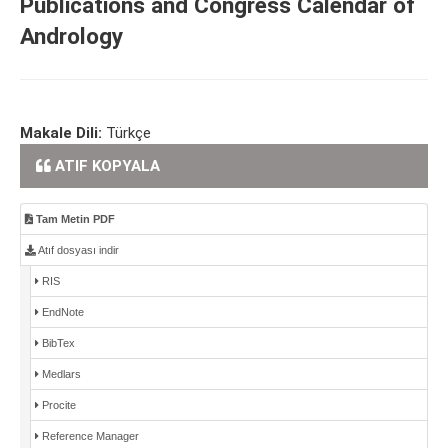
Publications and Congress Calendar of
Andrology
Makale Dili:
Türkçe
ATIF KOPYALA
Tam Metin PDF
Atıf dosyası indir
RIS
EndNote
BibTex
Medlars
Procite
Reference Manager