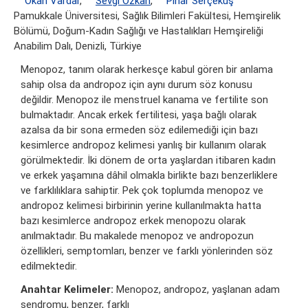
Okan Vardar
,
Sevgi Özkan
,
Pınar Serçekuş
Pamukkale Üniversitesi, Sağlık Bilimleri Fakültesi, Hemşirelik
Bölümü, Doğum-Kadın Sağlığı ve Hastalıkları Hemşireliği
Anabilim Dalı, Denizli, Türkiye
Menopoz, tanım olarak herkesçe kabul gören bir anlama
sahip olsa da andropoz için aynı durum söz konusu
değildir. Menopoz ile menstruel kanama ve fertilite son
bulmaktadır. Ancak erkek fertilitesi, yaşa bağlı olarak
azalsa da bir sona ermeden söz edilemediği için bazı
kesimlerce andropoz kelimesi yanlış bir kullanım olarak
görülmektedir. İki dönem de orta yaşlardan itibaren kadın
ve erkek yaşamına dâhil olmakla birlikte bazı benzerliklere
ve farklılıklara sahiptir. Pek çok toplumda menopoz ve
andropoz kelimesi birbirinin yerine kullanılmakta hatta
bazı kesimlerce andropoz erkek menopozu olarak
anılmaktadır. Bu makalede menopoz ve andropozun
özellikleri, semptomları, benzer ve farklı yönlerinden söz
edilmektedir.
Anahtar Kelimeler:
Menopoz, andropoz, yaşlanan adam
sendromu, benzer, farklı