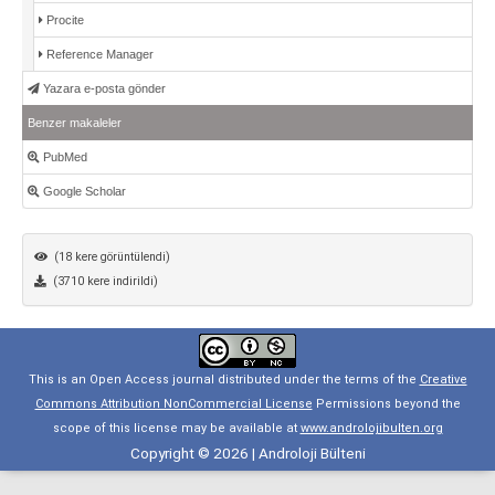
Procite
Reference Manager
Yazara e-posta gönder
Benzer makaleler
PubMed
Google Scholar
(18 kere görüntülendi)
(3710 kere indirildi)
This is an Open Access journal distributed under the terms of the
Creative
Commons Attribution NonCommercial License
Permissions beyond the
scope of this license may be available at
www.androlojibulten.org
Copyright © 2026 | Androloji Bülteni