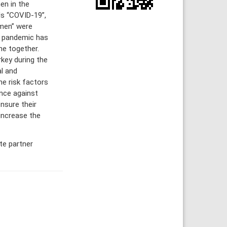
en in the
ds “COVID-19”,
omen” were
9 pandemic has
me together.
rkey during the
l and
he risk factors
nce against
sure their
 increase the
te partner