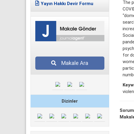
The p
Yayın Hakkı Devir Formu
COVID
“dome
searc
incre
Socia
pande
psych
for d
women
Makale Ara
partic
numbe
Keyw
viole
Dizinler
Sorum
Makale