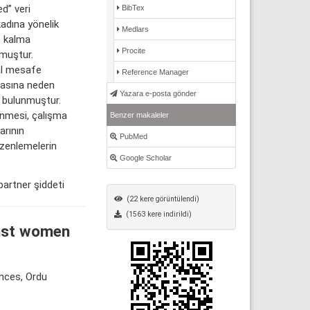
d” veri
BibTex
kadına yönelik
Medlars
e kalma
Procite
lmuştur.
al mesafe
Reference Manager
amasına neden
Yazara e-posta gönder
ğı bulunmuştur.
lenmesi, çalışma
Benzer makaleler
arının
PubMed
düzenlemelerin
Google Scholar
partner şiddeti
(22 kere görüntülendi)
(1563 kere indirildi)
nst women
nces, Ordu