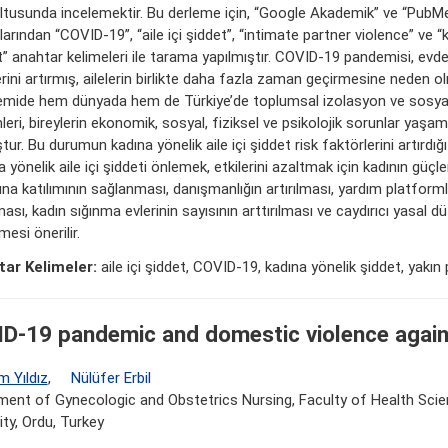
ltusunda incelemektir. Bu derleme için, “Google Akademik” ve “PubMe
arından “COVID-19”, “aile içi şiddet”, “intimate partner violence” ve “
t” anahtar kelimeleri ile tarama yapılmıştır. COVID-19 pandemisi, evd
rini artırmış, ailelerin birlikte daha fazla zaman geçirmesine neden o
mide hem dünyada hem de Türkiye’de toplumsal izolasyon ve sosy
leri, bireylerin ekonomik, sosyal, fiziksel ve psikolojik sorunlar yaş
ur. Bu durumun kadına yönelik aile içi şiddet risk faktörlerini artırdı
 yönelik aile içi şiddeti önlemek, etkilerini azaltmak için kadının güç
na katılımının sağlanması, danışmanlığın artırılması, yardım platforml
ası, kadın sığınma evlerinin sayısının arttırılması ve caydırıcı yasal 
lmesi önerilir.
ar Kelimeler:
aile içi şiddet, COVID-19, kadına yönelik şiddet, yakın 
D-19 pandemic and domestic violence agai
m Yıldız
,
Nülüfer Erbil
ent of Gynecologic and Obstetrics Nursing, Faculty of Health Scie
ity, Ordu, Turkey