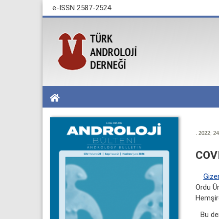
e-ISSN 2587-2524
. 2022; 24
COVI
Gize
Ordu Ün
Hemşire
Bu de