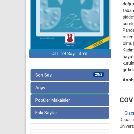
doğru
tabanl
şidde
sürele
Pande
önlem
olmuşt
Kadına
Cilt : 24 Sayı : 3 Yıl :
hayatı
kurulm
getiri
Son Sayı
28/2
Anaht
Arşiv
COVI
Popüler Makaleler
Eski Sayılar
Gize
Departm
Univers