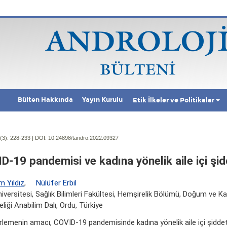
Bülten Hakkında
Yayın Kurulu
Etik İlkeler ve Politikalar
(3):
228-233 | DOI:
10.24898/tandro.2022.09327
D-19 pandemisi ve kadına yönelik aile içi şi
m Yıldız
,
Nülüfer Erbil
iversitesi, Sağlık Bilimleri Fakültesi, Hemşirelik Bölümü, Doğum ve Kad
liği Anabilim Dalı, Ordu, Türkiye
rlemenin amacı, COVID-19 pandemisinde kadına yönelik aile içi şiddeti