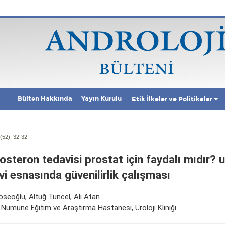
Bülten Hakkında
Yayın Kurulu
Etik İlkeler ve Politikalar
(52):
32-32
osteron tedavisi prostat için faydalı mıdır? u
vi esnasında güvenilirlik çalışması
Köseoğlu
, Altuğ Tuncel, Ali Atan
Numune Eğitim ve Araştırma Hastanesi, Üroloji Kliniği