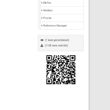
BibTex
Medlars
Procite
Reference Manager
(1 kere görüntülendi)
(1105 kere indirildi)