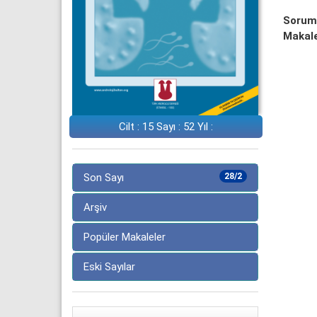
Sorum
Makale
Cilt : 15 Sayı : 52 Yıl :
Son Sayı
28/2
Arşiv
Popüler Makaleler
Eski Sayılar