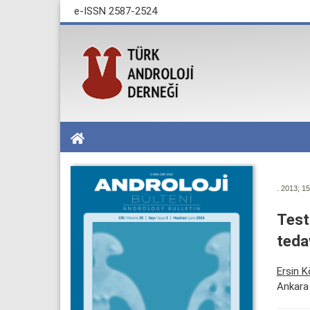
e-ISSN 2587-2524
. 2013; 15
Test
teda
Ersin 
Ankara 