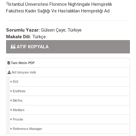
2
İstanbul Üniversitesi Florence Nightingale Hemşirelik
Fakültesi Kadın Sağlığı Ve Hastalıkları Hemşireliği Ad
Sorumlu Yazar:
Gülsen Çayır, Türkiye
Makale Dili:
Türkçe
ATIF KOPYALA
Tam Metin PDF
Atıf dosyası indir
RIS
EndNote
BibTex
Medlars
Procite
Reference Manager