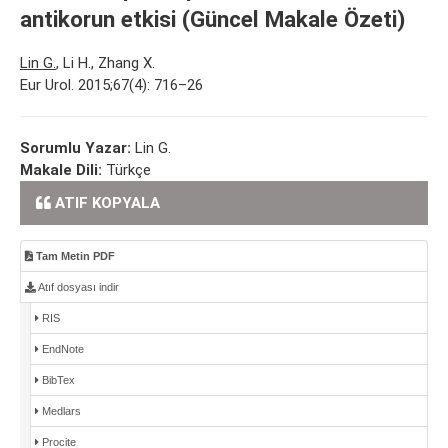
antikorun etkisi (Güncel Makale Özeti)
Lin G.
, Li H., Zhang X.
Eur Urol. 2015;67(4): 716–26
Sorumlu Yazar:
Lin G.
Makale Dili:
Türkçe
ATIF KOPYALA
Tam Metin PDF
Atıf dosyası indir
RIS
EndNote
BibTex
Medlars
Procite