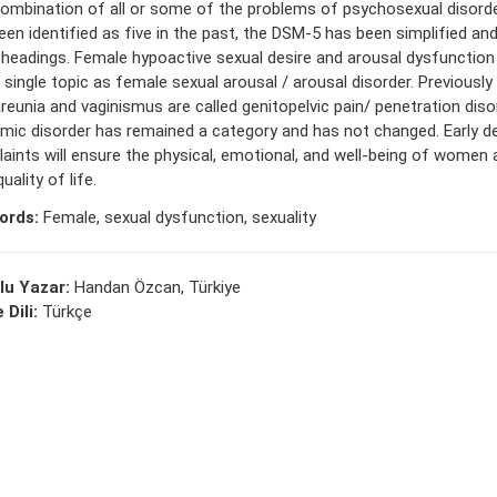
combination of all or some of the problems of psychosexual disord
een identified as five in the past, the DSM-5 has been simplified an
 headings. Female hypoactive sexual desire and arousal dysfunction
a single topic as female sexual arousal / arousal disorder. Previousl
reunia and vaginismus are called genitopelvic pain/ penetration dis
mic disorder has remained a category and has not changed. Early d
aints will ensure the physical, emotional, and well-being of women 
quality of life.
ords:
Female, sexual dysfunction, sexuality
lu Yazar:
Handan Özcan, Türkiye
 Dili:
Türkçe