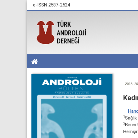
e-ISSN 2587-2524
. 2018; 20
Kadı
Hand
1
Sağlık 
2
Biruni
Hemşire