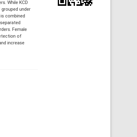
ers. While KCD
d grouped under
 is combined
y separated
orders. Female
etection of
and increase