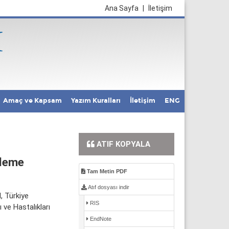
Ana Sayfa
|
İletişim
Amaç ve Kapsam
Yazım Kuralları
İletişim
ENG
ATIF KOPYALA
lleme
Tam Metin PDF
Atıf dosyası indir
l, Türkiye
RIS
 ve Hastalıkları
EndNote