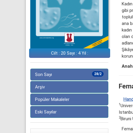
Kadın
gibi p
toplu
ana ba
kadın 
olan 
adland
Şikây
Cilt : 20 Sayı : 4 Yıl :
korun
Anaht
Son Sayı
28/2
Fema
Arşiv
Hand
Popüler Makaleler
1
Univer
Eski Sayılar
Istanbu
2
Biruni
Femal