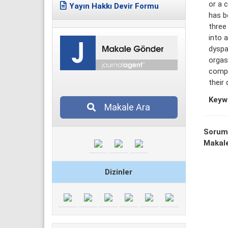
or a 
Yayın Hakkı Devir Formu
has b
three
into 
dyspa
orgas
compl
their 
Keyw
Makale Ara
Sorum
Makale
Dizinler