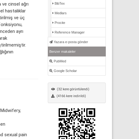
 ve cinsel ağrı
BibTex
l hastalıklar
Medlars
rilmiş ve üç
Procite
sfonksiyonu,
 Önceden ayrı
Reference Manager
arak
Yazara e-posta gönder
tirilmemiştir.
lığının
Benzer makaleler
PubMed
Google Scholar
8
(32 kere görüntülendi)
(4166 kere indirildi)
Midwifery,
men
d sexual pain