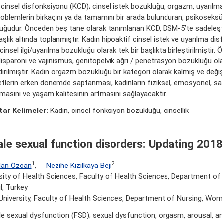
 cinsel disfonksiyonu (KCD); cinsel istek bozukluğu, orgazm, uyarılma
roblemlerin birkaçını ya da tamamını bir arada bulunduran, psikoseksüe
luğudur. Önceden beş tane olarak tanımlanan KCD, DSM-5’te sadeleşti
şlık altında toplanmıştır. Kadın hipoaktif cinsel istek ve uyarılma di
cinsel ilgi/uyarılma bozukluğu olarak tek bir başlıkta birleştirilmiştir.
disparoni ve vajinismus, genitopelvik ağrı / penetrasyon bozukluğu ol
ırılmıştır. Kadın orgazm bozukluğu bir kategori olarak kalmış ve değiş
etlerin erken dönemde saptanması, kadınların fiziksel, emosyonel, sağ
masını ve yaşam kalitesinin artmasını sağlayacaktır.
ar Kelimeler:
Kadın, cinsel fonksiyon bozukluğu, cinsellik
le sexual function disorders: Updating 201
1
2
an Özcan
,
Nezihe Kızılkaya Beji
sity of Health Sciences, Faculty of Health Sciences, Department of 
l, Turkey
 University, Faculty of Health Sciences, Department of Nursing, Wo
e sexual dysfunction (FSD); sexual dysfunction, orgasm, arousal, an