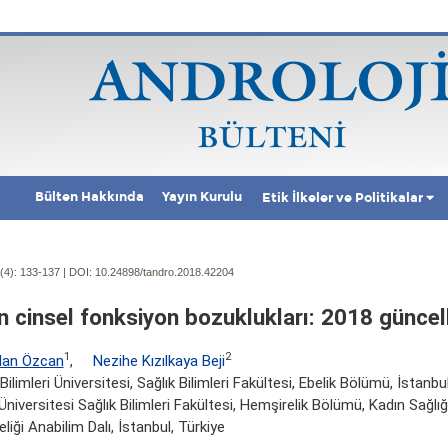
Bülten Hakkında
Yayın Kurulu
Etik İlkeler ve Politikalar
(4):
133-137 | DOI:
10.24898/tandro.2018.42204
n cinsel fonksiyon bozuklukları: 2018 günce
1
2
an Özcan
,
Nezihe Kızılkaya Beji
Bilimleri Üniversitesi, Sağlık Bilimleri Fakültesi, Ebelik Bölümü, İstanbu
 Üniversitesi Sağlık Bilimleri Fakültesi, Hemşirelik Bölümü, Kadın Sağlığı
liği Anabilim Dalı, İstanbul, Türkiye