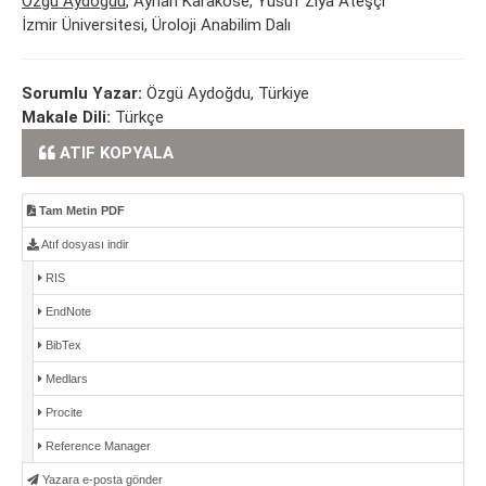
Özgü Aydoğdu
, Ayhan Karaköse, Yusuf Ziya Ateşçi
İzmir Üniversitesi, Üroloji Anabilim Dalı
Sorumlu Yazar:
Özgü Aydoğdu, Türkiye
Makale Dili:
Türkçe
ATIF KOPYALA
Tam Metin PDF
Atıf dosyası indir
RIS
EndNote
BibTex
Medlars
Procite
Reference Manager
Yazara e-posta gönder