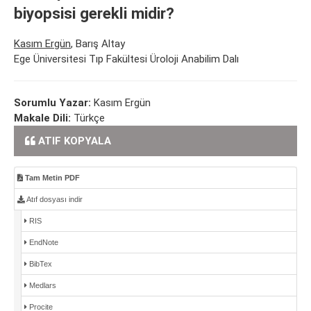
biyopsisi gerekli midir?
Kasım Ergün
, Barış Altay
Ege Üniversitesi Tıp Fakültesi Üroloji Anabilim Dalı
Sorumlu Yazar:
Kasım Ergün
Makale Dili:
Türkçe
ATIF KOPYALA
Tam Metin PDF
Atıf dosyası indir
RIS
EndNote
BibTex
Medlars
Procite