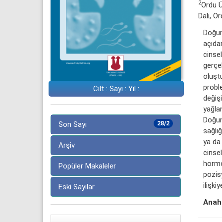
2
Ordu Ü
Dalı, Or
Doğum
açıdan
cinsel
gerçek
oluşt
proble
Cilt : Sayı : Yıl :
değişi
yağlan
Doğum
Son Sayı
28/2
sağlı
ya da
Arşiv
cinsel
hormo
Popüler Makaleler
pozis
ilişk
Eski Sayılar
Anaht