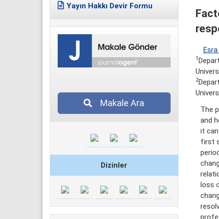
Yayın Hakkı Devir Formu
Fact
resp
Esra
1
Depart
Univers
2
Depart
Univers
Makale Ara
The p
and h
it can
first
perio
chang
Dizinler
relat
loss o
chang
resol
profe