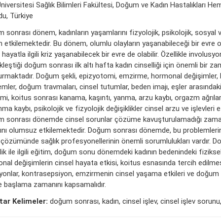
niversitesi Sağlık Bilimleri Fakültesi, Doğum ve Kadın Hastalıkları Hem
du, Türkiye
 sonrası dönem, kadınların yaşamlarını fizyolojik, psikolojik, sosyal
 etkilemektedir. Bu dönem, olumlu olayların yaşanabileceği bir evre ol
 hayatla ilgili kriz yaşanabilecek bir evre de olabilir. Özellikle involusy
leştiği doğum sonrası ilk altı hafta kadın cinselliği için önemli bir za
urmaktadır. Doğum şekli, epizyotomi, emzirme, hormonal değişimler, 
mler, doğum travmaları, cinsel tutumlar, beden imajı, eşler arasındaki i
mi, koitus sonrası kanama, kaşıntı, yanma, arzu kaybı, orgazm ağrıları,
ma kaybı, psikolojik ve fizyolojik değişiklikler cinsel arzu ve işlevleri et
 sonrası dönemde cinsel sorunlar çözüme kavuşturulamadığı zaman
ğını olumsuz etkilemektedir. Doğum sonrası dönemde, bu problemler
 çözümünde sağlık profesyonellerinin önemli sorumlulukları vardır. 
lik ile ilgili eğitim, doğum sonu dönemdeki kadının bedenindeki fizikse
nal değişimlerin cinsel hayata etkisi, koitus esnasında tercih edilme
yonlar, kontrasepsiyon, emzirmenin cinsel yaşama etkileri ve doğum 
iye başlama zamanını kapsamalıdır.
ar Kelimeler:
doğum sonrası, kadın, cinsel işlev, cinsel işlev sorunu