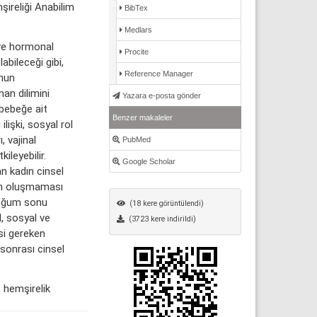
şireliği Anabilim
BibTex
Medlars
 ve hormonal
Procite
abileceği gibi,
Reference Manager
onun
man dilimini
Yazara e-posta gönder
bebeğe ait
Benzer makaleler
lişki, sosyal rol
 vajinal
PubMed
kileyebilir.
Google Scholar
 kadın cinsel
in oluşmaması
Doğum sonu
(18 kere görüntülendi)
l, sosyal ve
(3723 kere indirildi)
si gereken
sonrası cinsel
, hemşirelik