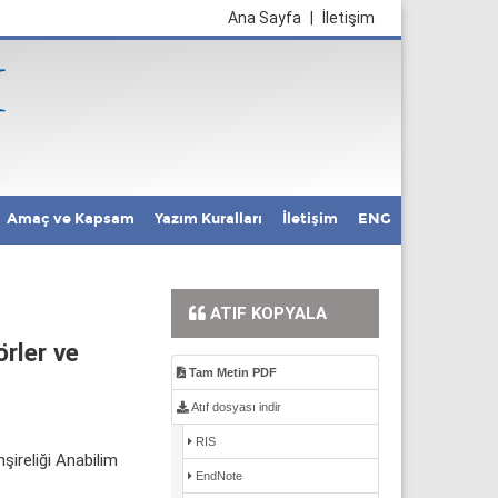
Ana Sayfa
|
İletişim
Amaç ve Kapsam
Yazım Kuralları
İletişim
ENG
ATIF KOPYALA
rler ve
Tam Metin PDF
Atıf dosyası indir
RIS
şireliği Anabilim
EndNote