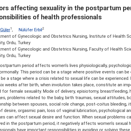
ors affecting sexuality in the postpartum pe
onsibilities of health professionals
1
2
 Güler
,
Nülüfer Erbil
ment of Gynecologic and Obstetrics Nursing, Institute of Health S
ity, Ordu, Turkey
ment of Gynecologic and Obstetrics Nursing, Faculty of Health Sci
ity, Ordu, Turkey
ostpartum period affects women’s lives physiologically, psychological
ormonally. This period can be a stage where positive events can be 
 be a stage where a crisis related to sexual life can be experienced. 
 six weeks after birth, when involution takes place, constitute an im
d for female sexuality. Mode of delivery, episiotomy, breastfeeding,
es, problems related to the baby, birth traumas, sexual attitudes, b
ionship between spouses, social role change, post-coitus bleeding, it
f desire, orgasmic pain, loss of vaginal lubrication, psychological a
es can affect sexual desire and function. When sexual problems c
ved in the postpartum period, it negatively affects women’s sexual h
ssionals have important responsibilities in avoiding or solving these