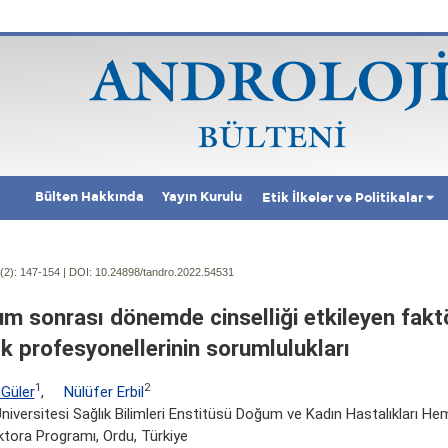
Bülten Hakkında
Yayın Kurulu
Etik İlkeler ve Politikalar
(2):
147-154 | DOI:
10.24898/tandro.2022.54531
m sonrası dönemde cinselliği etkileyen faktö
ık profesyonellerinin sorumlulukları
1
2
 Güler
,
Nülüfer Erbil
niversitesi Sağlık Bilimleri Enstitüsü Doğum ve Kadın Hastalıkları Hem
ktora Programı, Ordu, Türkiye