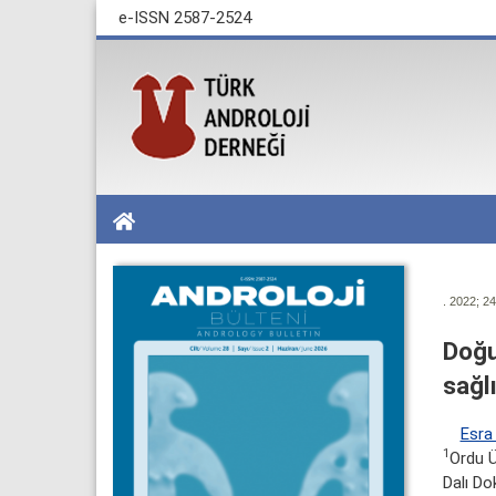
e-ISSN 2587-2524
. 2022; 24
Doğu
sağl
Esra
1
Ordu Ü
Dalı Do