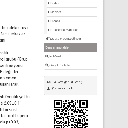
BibTex
Medlars
Procite
afisindeki shear
Reference Manager
ertil erkekler
Yazara e-posta gönder
ini
Benzer makaleler
patik
PubMed
rol grubu (Grup
nsantrasyonu,
Google Scholar
E değerleri
inin semen
(26 kere görüntülendi)
llanılarak
(17 kere indirildi)
 farklılık yoktu
se 2,69±0,11
farklı idi
otal motil sperm
yla p=0,03,