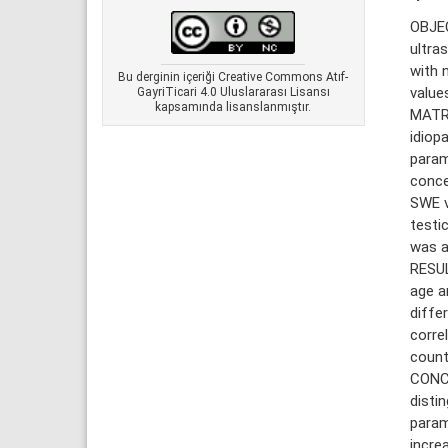
OBJEC
ultra
with 
Bu derginin içeriği Creative Commons Atıf-
value
GayriTicari 4.0 Uluslararası Lisansı
kapsamında lisanslanmıştır.
MATRE
idiop
param
conce
SWE v
testi
was a
RESUL
age a
diffe
corre
count
CONCL
disti
param
incre