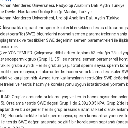
Adnan Menderes Üniversitesi, Radyoloji Anabilim Dalı, Aydın Türkiye
epe Devlet Hastanesi Üroloji Kliniği, Mardin, Türkiye
Adnan Menderes Üniversitesi, Üroloji Anabilim Dalı, Aydın Türkiye
 İdiyopatik oligoastenospermik infertil erkeklerin testis ultrasonogr
elastografik (SWE) ölçümlerini normal semen parametrelerine sahip f
rşılaştırmak ve testiküler SWE değerinin semen parametreleri ile ilişkis
lendirmek.
 ve YÖNTEMLER: Çalışmaya dâhil edilen toplam 63 erkeğin 28’i idiyo
astenospermik grup (Grup 1), 35’i ise normal semen parametreli kont
rak iki gruba ayrıldı. Her iki grubun yaş, total sperm sayısı, sperm ko
 motil sperm sayısı, ortalama testis hacmi ve ortalama testiküler SW
ildi ve karşılaştırıldı. Ayrıca tüm katılımcıların testiküler SWE değer
etreleri ve testis hacmiyle korelasyonu uygun istatistiksel yöntem ku
ndi.
LAR: Gruplar arasında ortalama yaş ve testis hacmi açısından anlamlı
05). Ortalama testis SWE değeri Grup 1’de 2,39±0,05 kPA, Grup 2’de i
ptandı ve bu değerler her iki grup arasında istatistiksel olarak anlamlı 
015). Bununla birlikte total sperm sayısı, sperm konsantrasyonu ve t
 ile testis SWE değeri arasında pozitif bir korelasyon saptandı (sırası