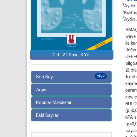
1
Aydın 
2
Kızılt
3
Aydın 
AMAÇ:
wave 
ile ka
değer
Cilt : 24 Sayı : 3 Yıl :
GEREÇ
oligo
2) ola
total
Son Sayı
28/2
kayded
Arşiv
param
incele
Popüler Makaleler
BULGU
(p>0,
Eski Sayılar
kPA sa
(p=0,
sayısı