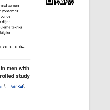
normal semen
r yöntemdir.
f yönde
 diğer
tüleme tekniği
ilgiler
, semen analizi,
 in men with
rolled study
3
3
in
,
Arif Kol
,