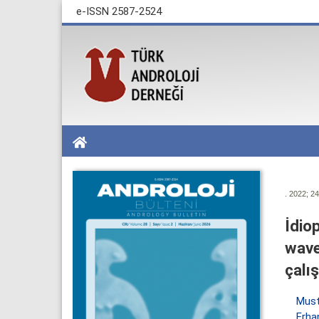
e-ISSN 2587-2524
. 2022; 24
İdio
wave
çalı
Must
Erha