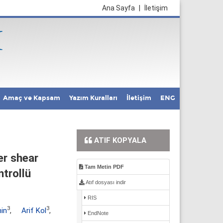
Ana Sayfa
|
İletişim
Amaç ve Kapsam
Yazım Kuralları
İletişim
ENG
ATIF KOPYALA
er shear
Tam Metin PDF
ntrollü
Atıf dosyası indir
RIS
3
3
in
,
Arif Kol
,
EndNote