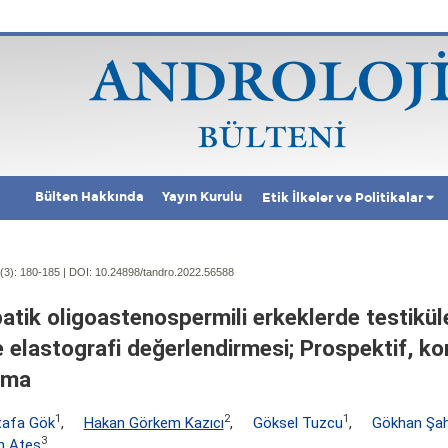
Bülten Hakkında
Yayın Kurulu
Etik İlkeler ve Politikalar
(3):
180-185 | DOI:
10.24898/tandro.2022.56588
patik oligoastenospermili erkeklerde testikül
 elastografi değerlendirmesi; Prospektif, ko
şma
1
2
1
afa Gök
,
Hakan Görkem Kazıcı
,
Göksel Tuzcu
,
Gökhan Şah
3
n Ateş