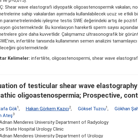
3 ve p=0,015).
: Shear wave elastografi idiyopatik oligoastenospermik vakaları, 
trelerine sahip vakalardan ayırmada kullanılabilecek ucuz ve etkili bi
 parametrelerindeki iyileşme testis SWE değerindeki artış ile poziti
asyon göstermektedir. Bu korelasyon hareketli sperm sayısı açısından
etrelere göre daha kuvvetlidir. Çalışmamız ultrasonografik bir görün
WE’nin, infertilite tanısında kullanımının semen analizini tamamlayıcı b
ileceğini göstermektedir.
ar Kelimeler:
infertilite, oligoastenospermi, shear wave elastografi
s
uation of testicular shear wave elastography
pathic oligoastenospermia; Prospective, cont
1
2
1
afa Gök
,
Hakan Görkem Kazıcı
,
Göksel Tuzcu
,
Gökhan Şah
3
n Ateş
 Adnan Menderes University Department of Radyology
epe State Hospital Urology Clinic
 Adnan Menderes University Department of Urology