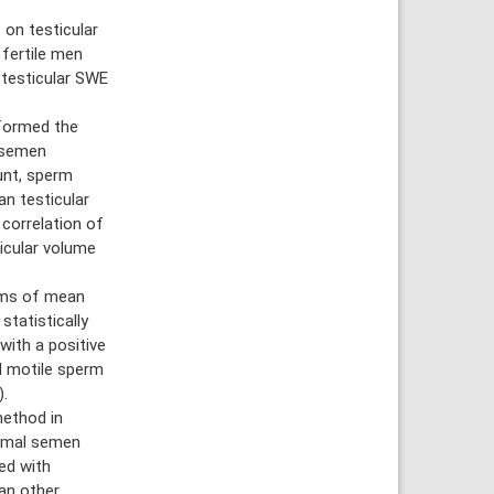
on testicular
 fertile men
 testicular SWE
formed the
 semen
unt, sperm
n testicular
correlation of
icular volume
rms of mean
tatistically
with a positive
l motile sperm
.
method in
ormal semen
ed with
han other