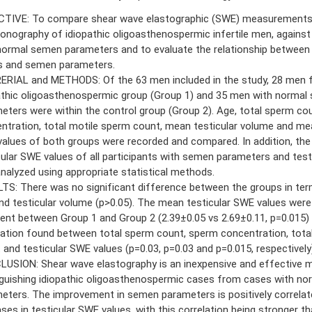
TIVE: To compare shear wave elastographic (SWE) measurements 
sonography of idiopathic oligoasthenospermic infertile men, against
normal semen parameters and to evaluate the relationship between
s and semen parameters.
RIAL and METHODS: Of the 63 men included in the study, 28 men 
athic oligoasthenospermic group (Group 1) and 35 men with normal
eters were within the control group (Group 2). Age, total sperm co
ntration, total motile sperm count, mean testicular volume and mea
alues of both groups were recorded and compared. In addition, the 
cular SWE values of all participants with semen parameters and test
nalyzed using appropriate statistical methods.
TS: There was no significant difference between the groups in te
nd testicular volume (p>0.05). The mean testicular SWE values were s
rent between Group 1 and Group 2 (2.39±0.05 vs 2.69±0.11, p=0.015) 
lation found between total sperm count, sperm concentration, tota
 and testicular SWE values (p=0.03, p=0.03 and p=0.015, respectively)
USION: Shear wave elastography is an inexpensive and effective 
nguishing idiopathic oligoasthenospermic cases from cases with n
eters. The improvement in semen parameters is positively correlat
ases in testicular SWE values, with this correlation being stronger t