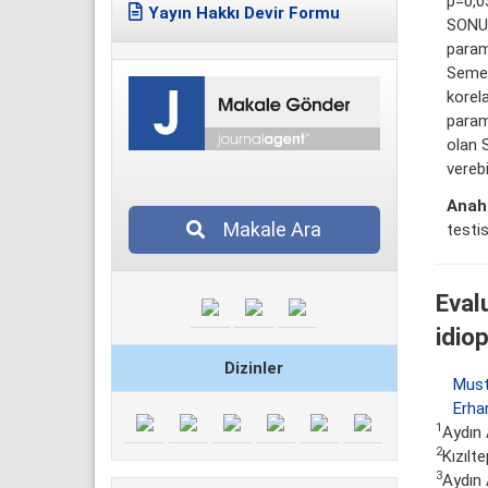
p=0,0
Yayın Hakkı Devir Formu
SONUÇ
parame
Semen
korel
param
olan S
vereb
Anaht
Makale Ara
testi
Eval
idio
Dizinler
Must
Erha
1
Aydın
2
Kızılt
3
Aydın