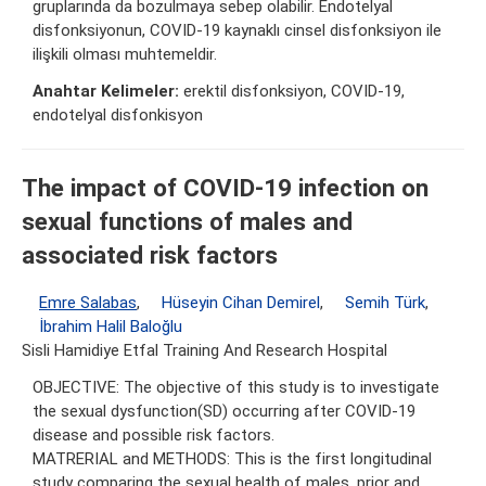
gruplarında da bozulmaya sebep olabilir. Endotelyal
disfonksiyonun, COVID-19 kaynaklı cinsel disfonksiyon ile
ilişkili olması muhtemeldir.
Anahtar Kelimeler:
erektil disfonksiyon, COVID-19,
endotelyal disfonkisyon
The impact of COVID-19 infection on
sexual functions of males and
associated risk factors
Emre Salabas
,
Hüseyin Cihan Demirel
,
Semih Türk
,
İbrahim Halil Baloğlu
Sisli Hamidiye Etfal Training And Research Hospital
OBJECTIVE: The objective of this study is to investigate
the sexual dysfunction(SD) occurring after COVID-19
disease and possible risk factors.
MATRERIAL and METHODS: This is the first longitudinal
study comparing the sexual health of males, prior and