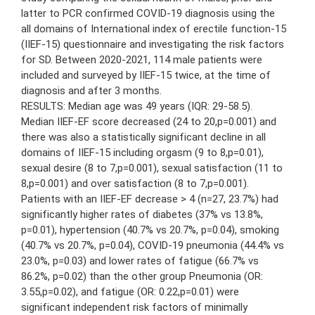
latter to PCR confirmed COVID-19 diagnosis using the
all domains of International index of erectile function-15
(IIEF-15) questionnaire and investigating the risk factors
for SD. Between 2020-2021, 114 male patients were
included and surveyed by IIEF-15 twice, at the time of
diagnosis and after 3 months.
RESULTS: Median age was 49 years (IQR: 29-58.5).
Median IIEF-EF score decreased (24 to 20,p=0.001) and
there was also a statistically significant decline in all
domains of IIEF-15 including orgasm (9 to 8,p=0.01),
sexual desire (8 to 7,p=0.001), sexual satisfaction (11 to
8,p=0.001) and over satisfaction (8 to 7,p=0.001).
Patients with an IIEF-EF decrease > 4 (n=27, 23.7%) had
significantly higher rates of diabetes (37% vs 13.8%,
p=0.01), hypertension (40.7% vs 20.7%, p=0.04), smoking
(40.7% vs 20.7%, p=0.04), COVID-19 pneumonia (44.4% vs
23.0%, p=0.03) and lower rates of fatigue (66.7% vs
86.2%, p=0.02) than the other group Pneumonia (OR:
3.55,p=0.02), and fatigue (OR: 0.22,p=0.01) were
significant independent risk factors of minimally