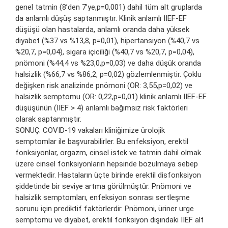
genel tatmin (8’den 7’ye,p=0,001) dahil tüm alt gruplarda
da anlamlı düşüş saptanmıştır. Klinik anlamlı IIEF-EF
düşüşü olan hastalarda, anlamlı oranda daha yüksek
diyabet (%37 vs %13,8, p=0,01), hipertansiyon (%40,7 vs
%20,7, p=0,04), sigara içiciliği (%40,7 vs %20,7, p=0,04),
pnömoni (%44,4 vs %23,0,p=0,03) ve daha düşük oranda
halsizlik (%66,7 vs %86,2, p=0,02) gözlemlenmiştir. Çoklu
değişken risk analizinde pnömoni (OR: 3,55,p=0,02) ve
halsizlik semptomu (OR: 0,22,p=0,01) klinik anlamlı IIEF-EF
düşüşünün (IIEF > 4) anlamlı bağımsız risk faktörleri
olarak saptanmıştır.
SONUÇ: COVID-19 vakaları kliniğimize ürolojik
semptomlar ile başvurabilirler. Bu enfeksiyon, erektil
fonksiyonlar, orgazm, cinsel istek ve tatmin dahil olmak
üzere cinsel fonksiyonların hepsinde bozulmaya sebep
vermektedir. Hastaların üçte birinde erektil disfonksiyon
şiddetinde bir seviye artma görülmüştür. Pnömoni ve
halsizlik semptomları, enfeksiyon sonrası sertleşme
sorunu için prediktif faktörlerdir. Pnömoni, üriner urge
semptomu ve diyabet, erektil fonksiyon dışındaki IIEF alt