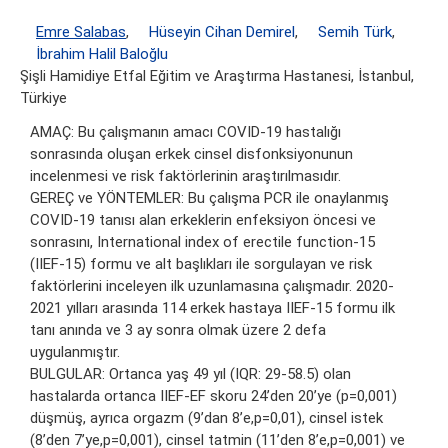
Emre Salabas
,
Hüseyin Cihan Demirel
,
Semih Türk
,
İbrahim Halil Baloğlu
Şişli Hamidiye Etfal Eğitim ve Araştırma Hastanesi, İstanbul,
Türkiye
AMAÇ: Bu çalışmanın amacı COVID-19 hastalığı
sonrasında oluşan erkek cinsel disfonksiyonunun
incelenmesi ve risk faktörlerinin araştırılmasıdır.
GEREÇ ve YÖNTEMLER: Bu çalışma PCR ile onaylanmış
COVID-19 tanısı alan erkeklerin enfeksiyon öncesi ve
sonrasını, International index of erectile function-15
(IIEF-15) formu ve alt başlıkları ile sorgulayan ve risk
faktörlerini inceleyen ilk uzunlamasına çalışmadır. 2020-
2021 yılları arasında 114 erkek hastaya IIEF-15 formu ilk
tanı anında ve 3 ay sonra olmak üzere 2 defa
uygulanmıştır.
BULGULAR: Ortanca yaş 49 yıl (IQR: 29-58.5) olan
hastalarda ortanca IIEF-EF skoru 24’den 20’ye (p=0,001)
düşmüş, ayrıca orgazm (9’dan 8’e,p=0,01), cinsel istek
(8’den 7’ye,p=0,001), cinsel tatmin (11’den 8’e,p=0,001) ve