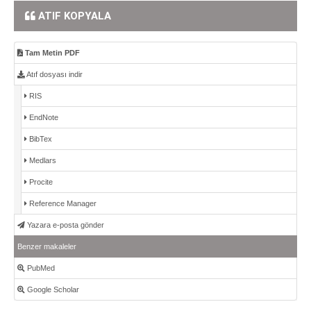
ATIF KOPYALA
Tam Metin PDF
Atıf dosyası indir
RIS
EndNote
BibTex
Medlars
Procite
Reference Manager
Yazara e-posta gönder
Benzer makaleler
PubMed
Google Scholar