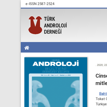
e-ISSN 2587-2524
. 2020; 22
Cinse
mitle
Baht
Tokat G
Türkiye