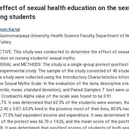
effect of sexual health education on the sex
ing students
ışen Kartal
aziosmanpaşa University, Health Science Faculty, Department of Nu
Turkey
TIVE: This study was conducted to determine the effect of sexual
tion on nursing students’ sexual myths.
RIAL and METHODS: The study is a single-group pretest-posttest
experimental study. The sample of the study consisted of 40 stude
is study were collected using the Introductory Characteristics Inf
he Sexual Myths Scale. In the evaluation of the data; descriptive sta
entile, mean, standard deviation), and Paired-Samples T test were us
, Cronbach's Alpha value of the scale was found to be 0.91.
TS: It was determined that 62.5% of the students were women, th
2.45 ± 0.87, 65.0% lived in the province most of their lives, 80.0% ha
y, 77.5% had equivalent income and expenditure. It was determined 
 of the pretest was 66.70 ± 14.26, and the mean score of the post
59. It was determined that posttest scores of students of both sex