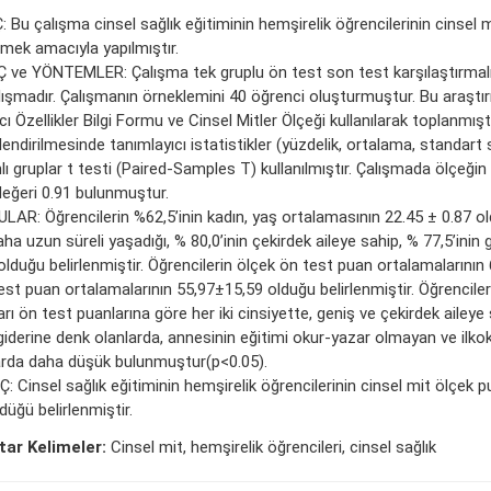
Bu çalışma cinsel sağlık eğitiminin hemşirelik öğrencilerinin cinsel mi
emek amacıyla yapılmıştır.
 ve YÖNTEMLER: Çalışma tek gruplu ön test son test karşılaştırmalı
lışmadır. Çalışmanın örneklemini 40 öğrenci oluşturmuştur. Bu araştır
cı Özellikler Bilgi Formu ve Cinsel Mitler Ölçeği kullanılarak toplanmıştı
endirilmesinde tanımlayıcı istatistikler (yüzdelik, ortalama, standar
lı gruplar t testi (Paired-Samples T) kullanılmıştır. Çalışmada ölçeği
değeri 0.91 bulunmuştur.
LAR: Öğrencilerin %62,5’inin kadın, yaş ortalamasının 22.45 ± 0.87 old
aha uzun süreli yaşadığı, % 80,0’inin çekirdek aileye sahip, % 77,5’inin g
olduğu belirlenmiştir. Öğrencilerin ölçek ön test puan ortalamalarının
est puan ortalamalarının 55,97±15,59 olduğu belirlenmiştir. Öğrencile
rı ön test puanlarına göre her iki cinsiyette, geniş ve çekirdek aileye 
i giderine denk olanlarda, annesinin eğitimi okur-yazar olmayan ve ilk
arda daha düşük bulunmuştur(p<0.05).
 Cinsel sağlık eğitiminin hemşirelik öğrencilerinin cinsel mit ölçek pu
üğü belirlenmiştir.
ar Kelimeler:
Cinsel mit, hemşirelik öğrencileri, cinsel sağlık