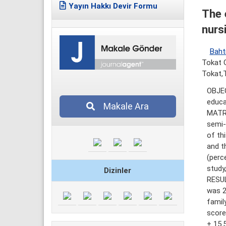
Yayın Hakkı Devir Formu
The 
nurs
Baht
Tokat G
Tokat,
OBJEC
educa
Makale Ara
MATRE
semi-
of th
and t
(perc
study
Dizinler
RESUL
was 2
famil
score
± 15.