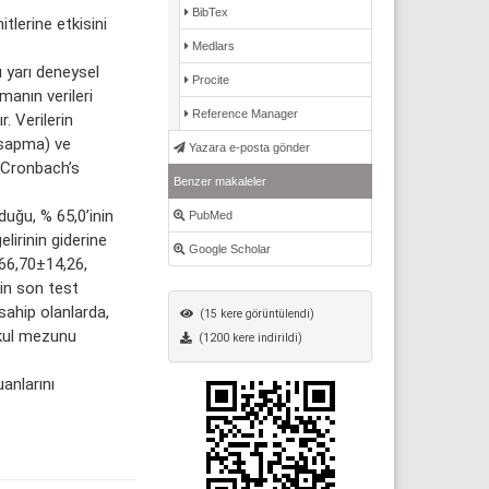
BibTex
tlerine etkisini
Medlars
 yarı deneysel
Procite
manın verileri
Reference Manager
r. Verilerin
t sapma) ve
Yazara e-posta gönder
n Cronbach’s
Benzer makaleler
uğu, % 65,0’inin
PubMed
elirinin giderine
Google Scholar
 66,70±14,26,
rin son test
sahip olanlarda,
(15 kere görüntülendi)
okul mezunu
(1200 kere indirildi)
anlarını