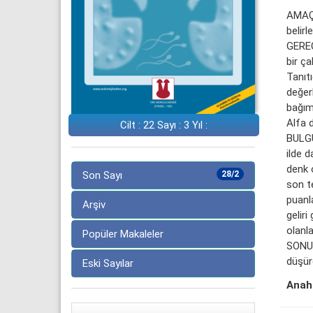
AMAÇ: 
belirl
GEREÇ
bir ça
Tanıtı
değerl
bağım
Alfa 
Cilt : 22 Sayı : 3 Yıl :
BULGU
ilde d
denk 
Son Sayı
28/2
son t
puanla
Arşiv
gelir
olanl
Popüler Makaleler
SONUÇ:
düşürd
Eski Sayılar
Anaht