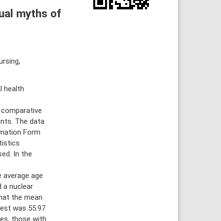
ual myths of
rsing,
 health
 comparative
nts. The data
ormation Form
tistics
ed. In the
e average age
d a nuclear
that the mean
test was 55.97
es, those with