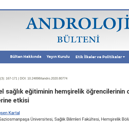
Bülten Hakkında
Yayın Kurulu
Etik İlkeler ve Politikalar
(3):
167-171 | DOI:
10.24898/tandro.2020.80774
l sağlık eğitiminin hemşirelik öğrencilerinin 
rine etkisi
ışen Kartal
aziosmanpaşa Üniversitesi, Sağlık Bilimleri Fakültesi, Hemşirelik Bö