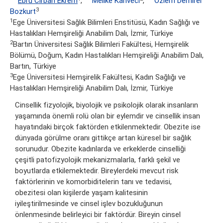
Ebru Cirban Ekrem
,
Melike Kahveci
,
Özlem Demirel
3
Bozkurt
1
Ege Üniversitesi Sağlık Bilimleri Enstitüsü, Kadın Sağlığı ve
Hastalıkları Hemşireliği Anabilim Dalı, İzmir, Türkiye
2
Bartın Üniversitesi Sağlık Bilimleri Fakültesi, Hemşirelik
Bölümü, Doğum, Kadın Hastalıkları Hemşireliği Anabilim Dalı,
Bartın, Türkiye
3
Ege Üniversitesi Hemşirelik Fakültesi, Kadın Sağlığı ve
Hastalıkları Hemşireliği Anabilim Dalı, İzmir, Türkiye
Cinsellik fizyolojik, biyolojik ve psikolojik olarak insanların
yaşamında önemli rolü olan bir eylemdir ve cinsellik insan
hayatındaki birçok faktörden etkilenmektedir. Obezite ise
dünyada görülme oranı gittikçe artan küresel bir sağlık
sorunudur. Obezite kadınlarda ve erkeklerde cinselliği
çeşitli patofizyolojik mekanizmalarla, farklı şekil ve
boyutlarda etkilemektedir. Bireylerdeki mevcut risk
faktörlerinin ve komorbiditelerin tanı ve tedavisi,
obezitesi olan kişilerde yaşam kalitesinin
iyileştirilmesinde ve cinsel işlev bozukluğunun
önlenmesinde belirleyici bir faktördür. Bireyin cinsel