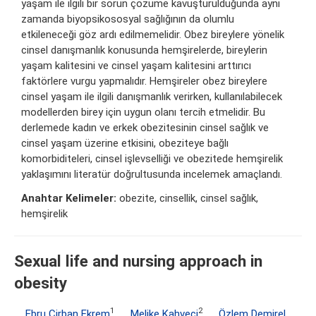
yaşam ile ilgili bir sorun çözüme kavuşturulduğunda aynı
zamanda biyopsikososyal sağlığının da olumlu
etkileneceği göz ardı edilmemelidir. Obez bireylere yönelik
cinsel danışmanlık konusunda hemşirelerde, bireylerin
yaşam kalitesini ve cinsel yaşam kalitesini arttırıcı
faktörlere vurgu yapmalıdır. Hemşireler obez bireylere
cinsel yaşam ile ilgili danışmanlık verirken, kullanılabilecek
modellerden birey için uygun olanı tercih etmelidir. Bu
derlemede kadın ve erkek obezitesinin cinsel sağlık ve
cinsel yaşam üzerine etkisini, obeziteye bağlı
komorbiditeleri, cinsel işlevselliği ve obezitede hemşirelik
yaklaşımını literatür doğrultusunda incelemek amaçlandı.
Anahtar Kelimeler:
obezite, cinsellik, cinsel sağlık,
hemşirelik
Sexual life and nursing approach in
obesity
1
2
Ebru Cirban Ekrem
,
Melike Kahveci
,
Özlem Demirel