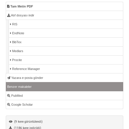
Tam Metin PDF
Atıf dosyası indir
RIS
EndNote
BibTex
Medlars
Procite
Reference Manager
Yazara e-posta gönder
Benzer makaleler
PubMed
Google Scholar
(9 kere görüntülendi)
(1186 kere indirildi)