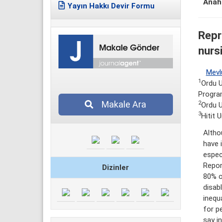
Anaht
Yayın Hakkı Devir Formu
Repr
nurs
Mevl
1
Ordu U
Progra
Makale Ara
2
Ordu U
3
Hitit 
Altho
have 
especi
Report
Dizinler
80% o
disab
inequ
for p
say i