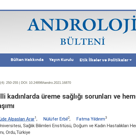
Bülten Hakkında
Yayın Kurulu
Etik İlkeler ve Politikalar
(4):
250-255 | DOI:
10.24898/tandro.2021.16870
lli kadınlarda üreme sağlığı sorunları ve hemş
aşımı
1
2
3
üde Alpaslan Arar
,
Nülüfer Erbil
,
Fatma Yıldırım
niversitesi, Sağlık Bilimleri Enstitüsü, Doğum ve Kadın Hastalıkları H
ı, Ordu,Türkiye