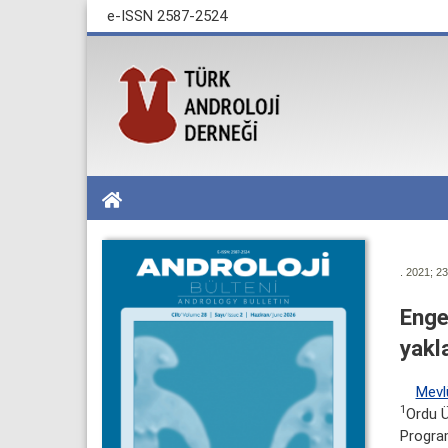
e-ISSN 2587-2524
. 2021; 23
Enge
yakl
Mevl
1
Ordu Ü
Program