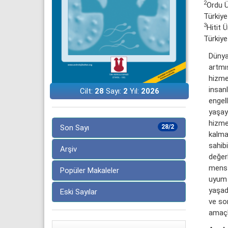
2
Ordu Ü
Türkiye
3
Hitit 
Türkiye
Dünya
artmış
hizme
insanl
Cilt:
28
Sayı:
2
Yıl:
2026
engell
yaşaya
hizmet
Son Sayı
28/2
kalma
sahib
Arşiv
değerl
menst
Popüler Makaleler
uyum 
yaşadı
Eski Sayılar
ve sor
amaçl