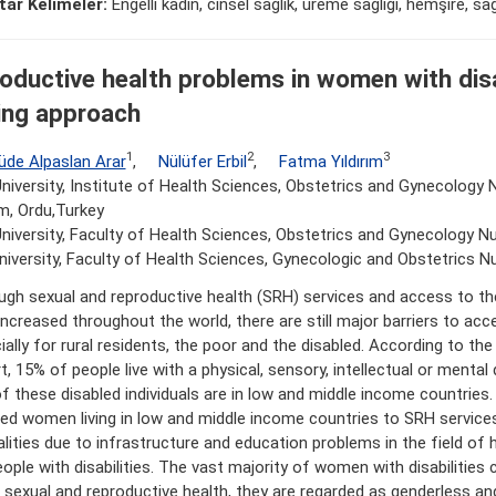
ar Kelimeler:
Engelli kadın, cinsel sağlık, üreme sağlığı, hemşire, sağ
oductive health problems in women with disa
ing approach
1
2
3
üde Alpaslan Arar
,
Nülüfer Erbil
,
Fatma Yıldırım
niversity, Institute of Health Sciences, Obstetrics and Gynecology
m, Ordu,Turkey
niversity, Faculty of Health Sciences, Obstetrics and Gynecology Nu
University, Faculty of Health Sciences, Gynecologic and Obstetrics Nu
ugh sexual and reproductive health (SRH) services and access to th
increased throughout the world, there are still major barriers to ac
ally for rural residents, the poor and the disabled. According to the 
, 15% of people live with a physical, sensory, intellectual or mental d
f these disabled individuals are in low and middle income countries
led women living in low and middle income countries to SRH services
alities due to infrastructure and education problems in the field of 
eople with disabilities. The vast majority of women with disabilities
n sexual and reproductive health, they are regarded as genderless an