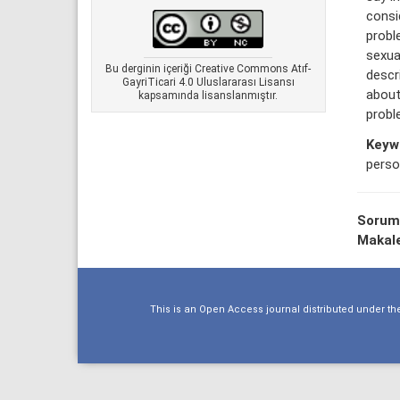
consi
probl
sexua
Bu derginin içeriği Creative Commons Atıf-
descr
GayriTicari 4.0 Uluslararası Lisansı
about
kapsamında lisanslanmıştır.
probl
Keyw
perso
Sorum
Makale
This is an Open Access journal distributed under th