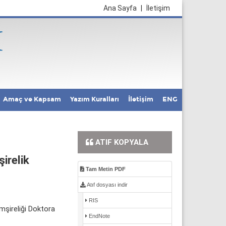
Ana Sayfa
|
İletişim
Amaç ve Kapsam
Yazım Kuralları
İletişim
ENG
ATIF KOPYALA
irelik
Tam Metin PDF
Atıf dosyası indir
RIS
emşireliği Doktora
EndNote