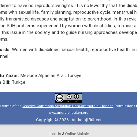
dered to have no reproductive rights. It is noteworthy that the disa
ems with sexual life, family planning, reproductive cycle, menstrual h
lly transmitted diseases and adaptation to parenthood. In this review
ibe SRH problems experienced by women with disabilities, to raise 
 this issue in the society, and to guide nursing approaches develop
ems.
ords:
Women with disabilities, sexual health, reproductive health, nu
nnel
lu Yazar:
Mevlüde Alpaslan Arar, Türkiye
 Dili:
Türkçe
e terms of the
Creative Commons Attribution NonCommercial License
Permissions b
www.androlojibulten.org
Copyright © 2026 | Androloji Bülteni
LookUs
&
Online Makale