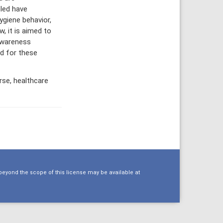
bled have
ygiene behavior,
, it is aimed to
awareness
ed for these
rse, healthcare
eyond the scope of this license may be available at