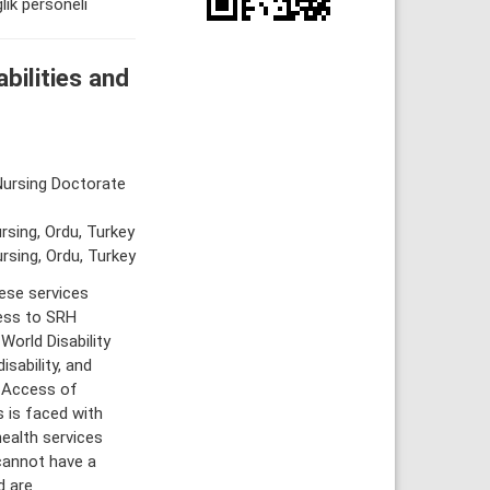
lık personeli
bilities and
 Nursing Doctorate
rsing, Ordu, Turkey
rsing, Ordu, Turkey
ese services
cess to SRH
World Disability
isability, and
. Access of
 is faced with
health services
 cannot have a
d are