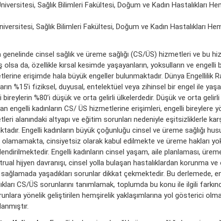
niversitesi, Sağlık Bilimleri Fakültesi, Doğum ve Kadın Hastalıkları Hem
Üniversitesi, Sağlık Bilimleri Fakültesi, Doğum ve Kadın Hastalıkları He
 genelinde cinsel sağlık ve üreme sağlığı (CS/ÜS) hizmetleri ve bu hi
 olsa da, özellikle kırsal kesimde yaşayanların, yoksulların ve engelli 
tlerine erişimde hala büyük engeller bulunmaktadır. Dünya Engellilik 
arın %15’i fiziksel, duyusal, entelektüel veya zihinsel bir engel ile ya
i bireylerin %80’i düşük ve orta gelirli ülkelerdedir. Düşük ve orta gelirli
n engelli kadınların CS/ ÜS hizmetlerine erişimleri, engelli bireylere yö
leri alanındaki altyapı ve eğitim sorunları nedeniyle eşitsizliklerle kar
ktadır. Engelli kadınların büyük çoğunluğu cinsel ve üreme sağlığı h
i olamamakta, cinsiyetsiz olarak kabul edilmekte ve üreme hakları yo
endirilmektedir. Engelli kadınların cinsel yaşam, aile planlaması, üreme
rual hijyen davranışı, cinsel yolla bulaşan hastalıklardan korunma ve
sağlamada yaşadıkları sorunlar dikkat çekmektedir. Bu derlemede, eng
kları CS/ÜS sorunlarını tanımlamak, toplumda bu konu ile ilgili farkı
unlara yönelik geliştirilen hemşirelik yaklaşımlarına yol gösterici olm
anmıştır.