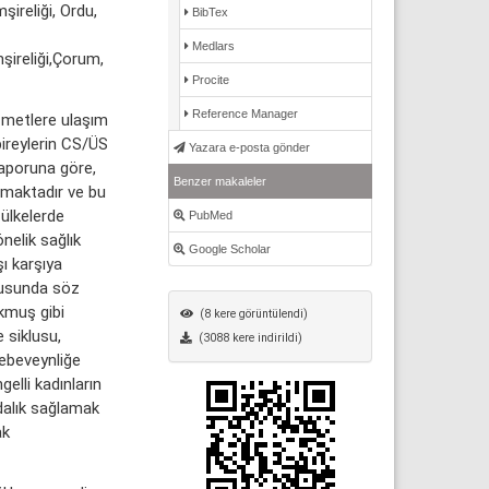
şireliği, Ordu,
BibTex
Medlars
mşireliği,Çorum,
Procite
Reference Manager
zmetlere ulaşım
bireylerin CS/ÜS
Yazara e-posta gönder
Raporuna göre,
Benzer makaleler
şamaktadır ve bu
 ülkelerde
PubMed
nelik sağlık
Google Scholar
şı karşıya
ususunda söz
kmuş gibi
(8 kere görüntülendi)
 siklusu,
(3088 kere indirildi)
 ebeveynliğe
elli kadınların
ndalık sağlamak
ak