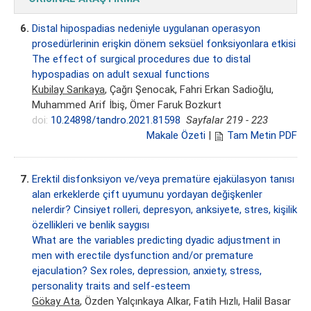
6.
Distal hipospadias nedeniyle uygulanan operasyon
prosedürlerinin erişkin dönem seksüel fonksiyonlara etkisi
The effect of surgical procedures due to distal
hypospadias on adult sexual functions
Kubilay Sarıkaya
, Çağrı Şenocak, Fahri Erkan Sadioğlu,
Muhammed Arif İbiş, Ömer Faruk Bozkurt
doi:
10.24898/tandro.2021.81598
Sayfalar 219 - 223
Makale Özeti
|
Tam Metin PDF
7.
Erektil disfonksiyon ve/veya prematüre ejakülasyon tanısı
alan erkeklerde çift uyumunu yordayan değişkenler
nelerdir? Cinsiyet rolleri, depresyon, anksiyete, stres, kişilik
özellikleri ve benlik saygısı
What are the variables predicting dyadic adjustment in
men with erectile dysfunction and/or premature
ejaculation? Sex roles, depression, anxiety, stress,
personality traits and self-esteem
Gökay Ata
, Özden Yalçınkaya Alkar, Fatih Hızlı, Halil Basar