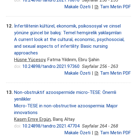
doi:
10.24898/tandro.2021.16870
Sayfalar 250 - 255
Makale Özeti
|
Tam Metin PDF
12.
İnfertilitenin kültürel, ekonomik, psikososyal ve cinsel
yönüne güncel bir bakış: Temel hemşirelik yaklaşımları
A current look at the cultural, economic, psychosocial,
and sexual aspects of infertility: Basic nursing
approaches
Hüsne Yücesoy
, Fatma Yıldırım, Ebru Şahin
doi:
10.24898/tandro.2021.97360
Sayfalar 256 - 263
Makale Özeti
|
Tam Metin PDF
13.
Non-obstruktif azoospermide micro-TESE: Önemli
yenilikler
Micro-TESE in non-obstructive azoospermia: Major
innovations
Kasım Emre Ergün
, Barış Altay
doi:
10.24898/tandro.2021.47704
Sayfalar 264 - 268
Makale Özeti
|
Tam Metin PDF