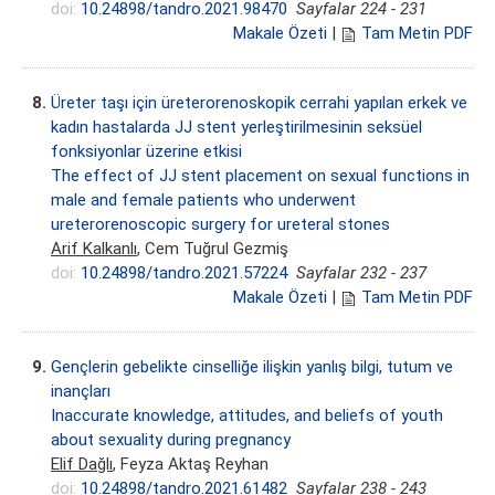
doi:
10.24898/tandro.2021.98470
Sayfalar 224 - 231
Makale Özeti
|
Tam Metin PDF
8.
Üreter taşı için üreterorenoskopik cerrahi yapılan erkek ve
kadın hastalarda JJ stent yerleştirilmesinin seksüel
fonksiyonlar üzerine etkisi
The effect of JJ stent placement on sexual functions in
male and female patients who underwent
ureterorenoscopic surgery for ureteral stones
Arif Kalkanlı
, Cem Tuğrul Gezmiş
doi:
10.24898/tandro.2021.57224
Sayfalar 232 - 237
Makale Özeti
|
Tam Metin PDF
9.
Gençlerin gebelikte cinselliğe ilişkin yanlış bilgi, tutum ve
inançları
Inaccurate knowledge, attitudes, and beliefs of youth
about sexuality during pregnancy
Elif Dağlı
, Feyza Aktaş Reyhan
doi:
10.24898/tandro.2021.61482
Sayfalar 238 - 243