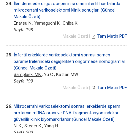
24.
İleri derecede oligozoospermisi olan infertil hastalarda
mikrocerrahi varikoselektomi klinik sonuçları (Güncel
Makale Özeti)
Enatsu N.
, Yamaguchi K., Chiba K.
Sayfa 198
Makale Özeti
|
Tam Metin PDF
25.
İnfertil erkeklerde varikoselektomi sonrası semen
parametrelerindeki değişiklikleri öngörmede nomogramlar
(Güncel Makale Özeti)
Samplaski MK.
, Yu C., Kattan MW.
Sayfa 199
Makale Özeti
|
Tam Metin PDF
26.
Mikrocerrahi varikoselektomi sonrası erkeklerde sperm
protamin mRNA oranı ve DNA fragmentasyon indeksi
güvenilir klinik biyomarkırlardır (Güncel Makale Özeti)
Ni K.
, Steger K., Yang H.
Sayfa 200