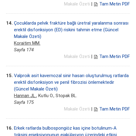
Makale Özeti
|
Tam Metin PDF
14.
Çocuklarda pelvik fraktüre bağlı üretral yaralanma sonrası
erektil disfonksiyon (ED) riskini tahmin etme (Güncel
Makale Özeti)
Koraitim MM.
Sayfa 174
Makale Özeti
|
Tam Metin PDF
15.
Valproik asit kavernozal sinir hasarı oluşturulmuş ratlarda
erektil disfonksiyon ve penil fibrozisi önlemektedir
(Güncel Makale Özeti)
Hannan JL.
, Kutlu O., Stopak BL.
Sayfa 175
Makale Özeti
|
Tam Metin PDF
16.
Erkek ratlarda bulbospongiöz kas içine botulinum-A
toksini enjeksiyonunun ejakülasyon üzerindeki etkisi