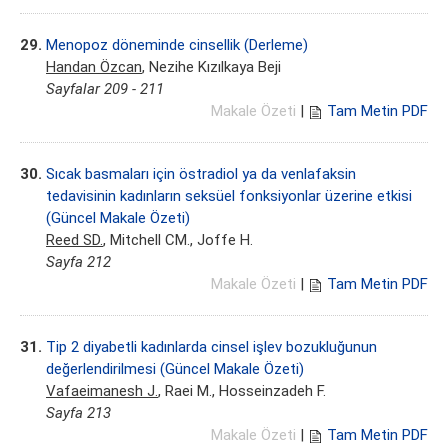
29.
Menopoz döneminde cinsellik (Derleme)
Handan Özcan
, Nezihe Kızılkaya Beji
Sayfalar 209 - 211
Makale Özeti
|
Tam Metin PDF
30.
Sıcak basmaları için östradiol ya da venlafaksin
tedavisinin kadınların seksüel fonksiyonlar üzerine etkisi
(Güncel Makale Özeti)
Reed SD.
, Mitchell CM., Joffe H.
Sayfa 212
Makale Özeti
|
Tam Metin PDF
31.
Tip 2 diyabetli kadınlarda cinsel işlev bozukluğunun
değerlendirilmesi (Güncel Makale Özeti)
Vafaeimanesh J.
, Raei M., Hosseinzadeh F.
Sayfa 213
Makale Özeti
|
Tam Metin PDF