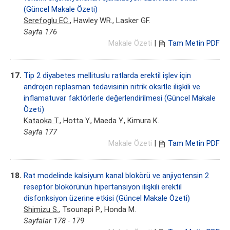
(Güncel Makale Özeti)
Serefoglu EC.
, Hawley WR., Lasker GF.
Sayfa 176
Makale Özeti
|
Tam Metin PDF
17.
Tip 2 diyabetes mellituslu ratlarda erektil işlev için
androjen replasman tedavisinin nitrik oksitle ilişkili ve
inflamatuvar faktörlerle değerlendirilmesi (Güncel Makale
Özeti)
Kataoka T.
, Hotta Y., Maeda Y., Kimura K.
Sayfa 177
Makale Özeti
|
Tam Metin PDF
18.
Rat modelinde kalsiyum kanal blokörü ve anjiyotensin 2
reseptör blokörünün hipertansiyon ilişkili erektil
disfonksiyon üzerine etkisi (Güncel Makale Özeti)
Shimizu S.
, Tsounapi P., Honda M.
Sayfalar 178 - 179