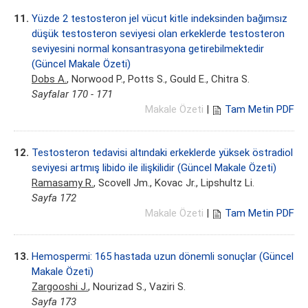
11.
Yüzde 2 testosteron jel vücut kitle indeksinden bağımsız
düşük testosteron seviyesi olan erkeklerde testosteron
seviyesini normal konsantrasyona getirebilmektedir
(Güncel Makale Özeti)
Dobs A.
, Norwood P., Potts S., Gould E., Chitra S.
Sayfalar 170 - 171
Makale Özeti
|
Tam Metin PDF
12.
Testosteron tedavisi altındaki erkeklerde yüksek östradiol
seviyesi artmış libido ile ilişkilidir (Güncel Makale Özeti)
Ramasamy R.
, Scovell Jm., Kovac Jr., Lipshultz Li.
Sayfa 172
Makale Özeti
|
Tam Metin PDF
13.
Hemospermi: 165 hastada uzun dönemli sonuçlar (Güncel
Makale Özeti)
Zargooshi J.
, Nourizad S., Vaziri S.
Sayfa 173