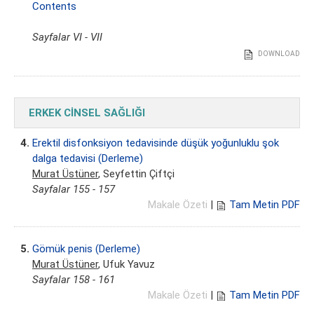
Contents
Sayfalar VI - VII
DOWNLOAD
ERKEK CİNSEL SAĞLIĞI
4.
Erektil disfonksiyon tedavisinde düşük yoğunluklu şok
dalga tedavisi (Derleme)
Murat Üstüner
, Seyfettin Çiftçi
Sayfalar 155 - 157
Makale Özeti
|
Tam Metin PDF
5.
Gömük penis (Derleme)
Murat Üstüner
, Ufuk Yavuz
Sayfalar 158 - 161
Makale Özeti
|
Tam Metin PDF