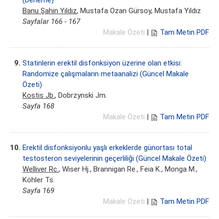
(Derleme)
Banu Şahin Yıldız
, Mustafa Ozan Gürsoy, Mustafa Yıldız
Sayfalar 166 - 167
Makale Özeti
|
Tam Metin PDF
9.
Statinlerin erektil disfonksiyon üzerine olan etkisi:
Randomize çalışmaların metaanalizi (Güncel Makale
Özeti)
Kostis Jb.
, Dobrzynski Jm.
Sayfa 168
Makale Özeti
|
Tam Metin PDF
10.
Erektil disfonksiyonlu yaşlı erkeklerde günortası total
testosteron seviyelerinin geçerliliği (Güncel Makale Özeti)
Welliver Rc.
, Wiser Hj., Brannigan Re., Feia K., Monga M.,
Köhler Ts.
Sayfa 169
Makale Özeti
|
Tam Metin PDF