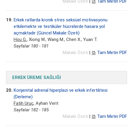
Makale Özeti
|
Tam Metin PDF
19.
Erkek ratlarda kronik stres seksüel motivasyonu
etkilemekte ve testiküler hücrelerde hasara yol
açmaktadır (Güncel Makale Özeti)
Hou G.
, Xiong W., Wang M., Chen X., Yuan T.
Sayfalar 180 - 181
Makale Özeti
|
Tam Metin PDF
ERKEK ÜREME SAĞLIĞI
20.
Konjenital adrenal hiperplazi ve erkek infertilitesi
(Derleme)
Fatih Uruç
, Ayhan Verit
Sayfalar 182 - 185
Makale Özeti
|
Tam Metin PDF