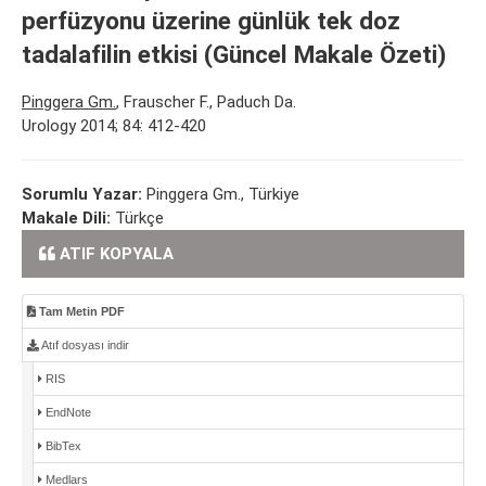
perfüzyonu üzerine günlük tek doz
tadalafilin etkisi (Güncel Makale Özeti)
Pinggera Gm.
, Frauscher F., Paduch Da.
Urology 2014; 84: 412-420
Sorumlu Yazar:
Pinggera Gm., Türkiye
Makale Dili:
Türkçe
ATIF KOPYALA
Tam Metin PDF
Atıf dosyası indir
RIS
EndNote
BibTex
Medlars