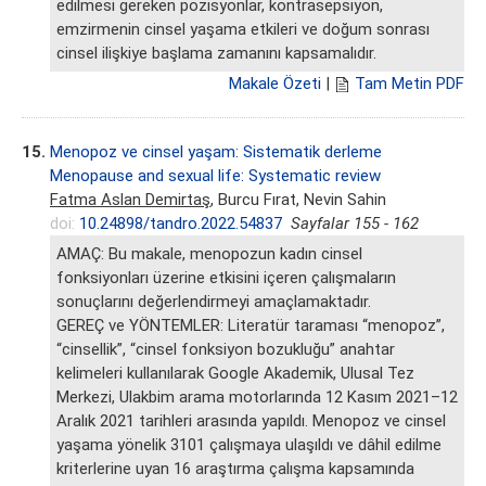
edilmesi gereken pozisyonlar, kontrasepsiyon,
emzirmenin cinsel yaşama etkileri ve doğum sonrası
cinsel ilişkiye başlama zamanını kapsamalıdır.
Makale Özeti
|
Tam Metin PDF
15.
Menopoz ve cinsel yaşam: Sistematik derleme
Menopause and sexual life: Systematic review
Fatma Aslan Demirtaş
, Burcu Fırat, Nevin Sahin
doi:
10.24898/tandro.2022.54837
Sayfalar 155 - 162
AMAÇ: Bu makale, menopozun kadın cinsel
fonksiyonları üzerine etkisini içeren çalışmaların
sonuçlarını değerlendirmeyi amaçlamaktadır.
GEREÇ ve YÖNTEMLER: Literatür taraması “menopoz”,
“cinsellik”, “cinsel fonksiyon bozukluğu” anahtar
kelimeleri kullanılarak Google Akademik, Ulusal Tez
Merkezi, Ulakbim arama motorlarında 12 Kasım 2021–12
Aralık 2021 tarihleri arasında yapıldı. Menopoz ve cinsel
yaşama yönelik 3101 çalışmaya ulaşıldı ve dâhil edilme
kriterlerine uyan 16 araştırma çalışma kapsamında