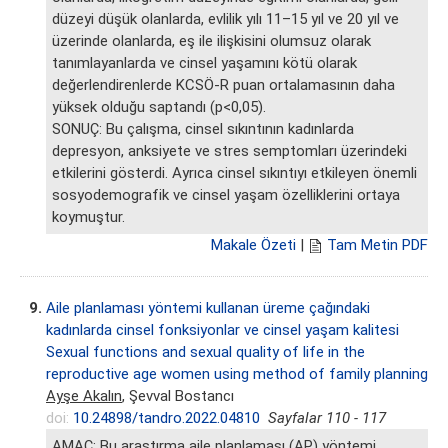
düzeyi düşük olanlarda, evlilik yılı 11–15 yıl ve 20 yıl ve
üzerinde olanlarda, eş ile ilişkisini olumsuz olarak
tanımlayanlarda ve cinsel yaşamını kötü olarak
değerlendirenlerde KCSÖ-R puan ortalamasının daha
yüksek olduğu saptandı (p<0,05).
SONUÇ: Bu çalışma, cinsel sıkıntının kadınlarda
depresyon, anksiyete ve stres semptomları üzerindeki
etkilerini gösterdi. Ayrıca cinsel sıkıntıyı etkileyen önemli
sosyodemografik ve cinsel yaşam özelliklerini ortaya
koymuştur.
Makale Özeti
|
Tam Metin PDF
9.
Aile planlaması yöntemi kullanan üreme çağındaki
kadınlarda cinsel fonksiyonlar ve cinsel yaşam kalitesi
Sexual functions and sexual quality of life in the
reproductive age women using method of family planning
Ayşe Akalın
, Şevval Bostancı
doi:
10.24898/tandro.2022.04810
Sayfalar 110 - 117
AMAÇ: Bu araştırma aile planlaması (AP) yöntemi