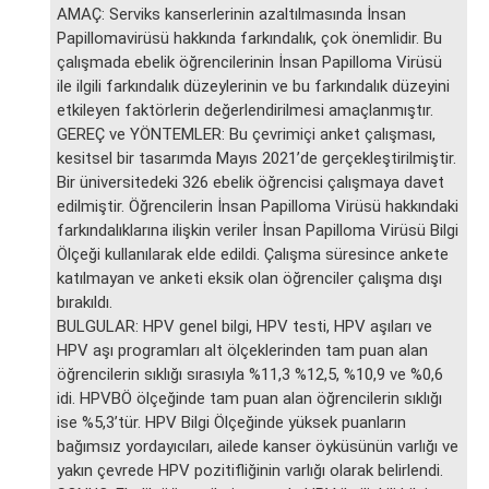
AMAÇ: Serviks kanserlerinin azaltılmasında İnsan
Papillomavirüsü hakkında farkındalık, çok önemlidir. Bu
çalışmada ebelik öğrencilerinin İnsan Papilloma Virüsü
ile ilgili farkındalık düzeylerinin ve bu farkındalık düzeyini
etkileyen faktörlerin değerlendirilmesi amaçlanmıştır.
GEREÇ ve YÖNTEMLER: Bu çevrimiçi anket çalışması,
kesitsel bir tasarımda Mayıs 2021’de gerçekleştirilmiştir.
Bir üniversitedeki 326 ebelik öğrencisi çalışmaya davet
edilmiştir. Öğrencilerin İnsan Papilloma Virüsü hakkındaki
farkındalıklarına ilişkin veriler İnsan Papilloma Virüsü Bilgi
Ölçeği kullanılarak elde edildi. Çalışma süresince ankete
katılmayan ve anketi eksik olan öğrenciler çalışma dışı
bırakıldı.
BULGULAR: HPV genel bilgi, HPV testi, HPV aşıları ve
HPV aşı programları alt ölçeklerinden tam puan alan
öğrencilerin sıklığı sırasıyla %11,3 %12,5, %10,9 ve %0,6
idi. HPVBÖ ölçeğinde tam puan alan öğrencilerin sıklığı
ise %5,3’tür. HPV Bilgi Ölçeğinde yüksek puanların
bağımsız yordayıcıları, ailede kanser öyküsünün varlığı ve
yakın çevrede HPV pozitifliğinin varlığı olarak belirlendi.