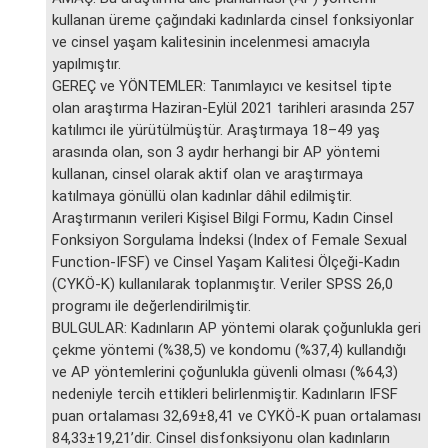
kullanan üreme çağındaki kadınlarda cinsel fonksiyonlar
ve cinsel yaşam kalitesinin incelenmesi amacıyla
yapılmıştır.
GEREÇ ve YÖNTEMLER: Tanımlayıcı ve kesitsel tipte
olan araştırma Haziran-Eylül 2021 tarihleri arasında 257
katılımcı ile yürütülmüştür. Araştırmaya 18–49 yaş
arasında olan, son 3 aydır herhangi bir AP yöntemi
kullanan, cinsel olarak aktif olan ve araştırmaya
katılmaya gönüllü olan kadınlar dâhil edilmiştir.
Araştırmanın verileri Kişisel Bilgi Formu, Kadın Cinsel
Fonksiyon Sorgulama İndeksi (Index of Female Sexual
Function-IFSF) ve Cinsel Yaşam Kalitesi Ölçeği-Kadın
(CYKÖ-K) kullanılarak toplanmıştır. Veriler SPSS 26,0
programı ile değerlendirilmiştir.
BULGULAR: Kadınların AP yöntemi olarak çoğunlukla geri
çekme yöntemi (%38,5) ve kondomu (%37,4) kullandığı
ve AP yöntemlerini çoğunlukla güvenli olması (%64,3)
nedeniyle tercih ettikleri belirlenmiştir. Kadınların IFSF
puan ortalaması 32,69±8,41 ve CYKÖ-K puan ortalaması
84,33±19,21’dir. Cinsel disfonksiyonu olan kadınların