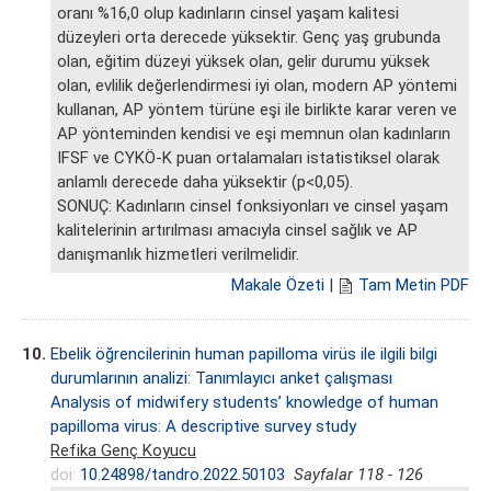
oranı %16,0 olup kadınların cinsel yaşam kalitesi
düzeyleri orta derecede yüksektir. Genç yaş grubunda
olan, eğitim düzeyi yüksek olan, gelir durumu yüksek
olan, evlilik değerlendirmesi iyi olan, modern AP yöntemi
kullanan, AP yöntem türüne eşi ile birlikte karar veren ve
AP yönteminden kendisi ve eşi memnun olan kadınların
IFSF ve CYKÖ-K puan ortalamaları istatistiksel olarak
anlamlı derecede daha yüksektir (p<0,05).
SONUÇ: Kadınların cinsel fonksiyonları ve cinsel yaşam
kalitelerinin artırılması amacıyla cinsel sağlık ve AP
danışmanlık hizmetleri verilmelidir.
Makale Özeti
|
Tam Metin PDF
10.
Ebelik öğrencilerinin human papilloma virüs ile ilgili bilgi
durumlarının analizi: Tanımlayıcı anket çalışması
Analysis of midwifery students’ knowledge of human
papilloma virus: A descriptive survey study
Refika Genç Koyucu
doi:
10.24898/tandro.2022.50103
Sayfalar 118 - 126