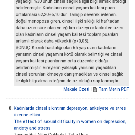
yaşadığı, %30’unun cinsel sağlıkla ilgili bilgi almak istediği
belirlenmiştir. Kadınların cinsel yaşam kalitesi puan
ortalaması 62,20±6,10’dur. Tanışıp severek evlenen,
doğal menopoza giren, cinsel ilişki sıklığı iki haftadan
daha uzun süre olan ve eğitim düzeyi ortaokul ve üzeri
olan kadınların cinsel yaşam kalitesi toplam puanları
anlamlı olarak daha yüksekti (p<0,05).
SONUÇ: Kronik hastalığı olan 65 yaş üzeri kadınların
yarısının cinsel yaşamını kötü olarak belirttiği ve cinsel
yaşam kalitesi puanlarının orta düzeyde olduğu
belirlenmiştir. Bireylerin yaklaşık yarısının yaşadıkları
cinsel sorunları kimseye danışmadıkları ve cinsel sağlık
ile ilgili bilgi alma isteğinin de az olduğu saptanmıştır.
Makale Özeti
|
Tam Metin PDF
8.
Kadınlarda cinsel sıkıntının depresyon, anksiyete ve stres
üzerine etkisi
The effect of sexual difficulty in women on depression,
anxiety and stress
Zeynep Bal
, Nilay Gökbulut, Tuba Uçar