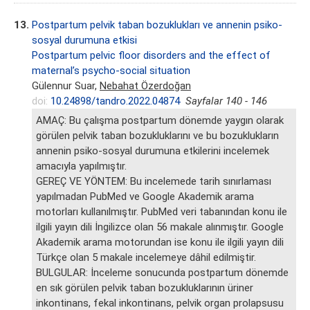
13.
Postpartum pelvik taban bozuklukları ve annenin psiko-
sosyal durumuna etkisi
Postpartum pelvic floor disorders and the effect of
maternal’s psycho-social situation
Gülennur Suar,
Nebahat Özerdoğan
doi:
10.24898/tandro.2022.04874
Sayfalar 140 - 146
AMAÇ: Bu çalışma postpartum dönemde yaygın olarak
görülen pelvik taban bozukluklarını ve bu bozuklukların
annenin psiko-sosyal durumuna etkilerini incelemek
amacıyla yapılmıştır.
GEREÇ VE YÖNTEM: Bu incelemede tarih sınırlaması
yapılmadan PubMed ve Google Akademik arama
motorları kullanılmıştır. PubMed veri tabanından konu ile
ilgili yayın dili İngilizce olan 56 makale alınmıştır. Google
Akademik arama motorundan ise konu ile ilgili yayın dili
Türkçe olan 5 makale incelemeye dâhil edilmiştir.
BULGULAR: İnceleme sonucunda postpartum dönemde
en sık görülen pelvik taban bozukluklarının üriner
inkontinans, fekal inkontinans, pelvik organ prolapsusu