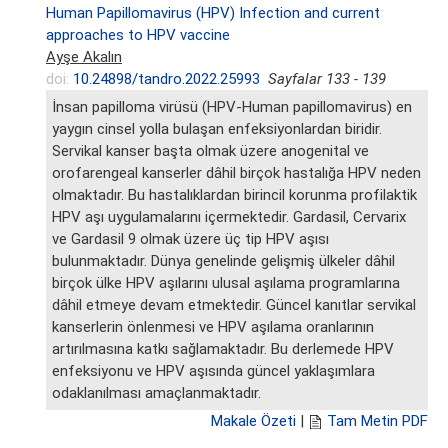
Human Papillomavirus (HPV) Infection and current
approaches to HPV vaccine
Ayşe Akalın
doi:
10.24898/tandro.2022.25993
Sayfalar 133 - 139
İnsan papilloma virüsü (HPV-Human papillomavirus) en
yaygın cinsel yolla bulaşan enfeksiyonlardan biridir.
Servikal kanser başta olmak üzere anogenital ve
orofarengeal kanserler dâhil birçok hastalığa HPV neden
olmaktadır. Bu hastalıklardan birincil korunma profilaktik
HPV aşı uygulamalarını içermektedir. Gardasil, Cervarix
ve Gardasil 9 olmak üzere üç tip HPV aşısı
bulunmaktadır. Dünya genelinde gelişmiş ülkeler dâhil
birçok ülke HPV aşılarını ulusal aşılama programlarına
dâhil etmeye devam etmektedir. Güncel kanıtlar servikal
kanserlerin önlenmesi ve HPV aşılama oranlarının
artırılmasına katkı sağlamaktadır. Bu derlemede HPV
enfeksiyonu ve HPV aşısında güncel yaklaşımlara
odaklanılması amaçlanmaktadır.
Makale Özeti
|
Tam Metin PDF