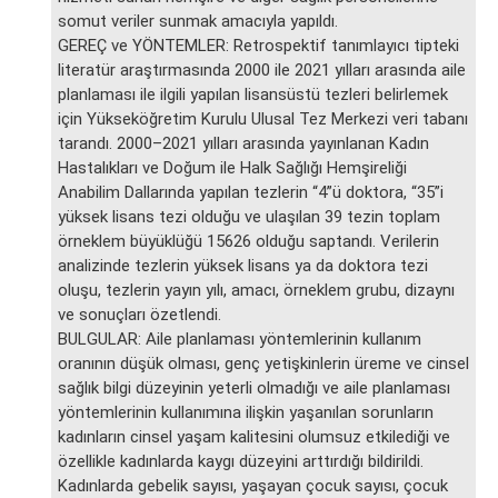
somut veriler sunmak amacıyla yapıldı.
GEREÇ ve YÖNTEMLER: Retrospektif tanımlayıcı tipteki
literatür araştırmasında 2000 ile 2021 yılları arasında aile
planlaması ile ilgili yapılan lisansüstü tezleri belirlemek
için Yükseköğretim Kurulu Ulusal Tez Merkezi veri tabanı
tarandı. 2000–2021 yılları arasında yayınlanan Kadın
Hastalıkları ve Doğum ile Halk Sağlığı Hemşireliği
Anabilim Dallarında yapılan tezlerin “4”ü doktora, “35”i
yüksek lisans tezi olduğu ve ulaşılan 39 tezin toplam
örneklem büyüklüğü 15626 olduğu saptandı. Verilerin
analizinde tezlerin yüksek lisans ya da doktora tezi
oluşu, tezlerin yayın yılı, amacı, örneklem grubu, dizaynı
ve sonuçları özetlendi.
BULGULAR: Aile planlaması yöntemlerinin kullanım
oranının düşük olması, genç yetişkinlerin üreme ve cinsel
sağlık bilgi düzeyinin yeterli olmadığı ve aile planlaması
yöntemlerinin kullanımına ilişkin yaşanılan sorunların
kadınların cinsel yaşam kalitesini olumsuz etkilediği ve
özellikle kadınlarda kaygı düzeyini arttırdığı bildirildi.
Kadınlarda gebelik sayısı, yaşayan çocuk sayısı, çocuk