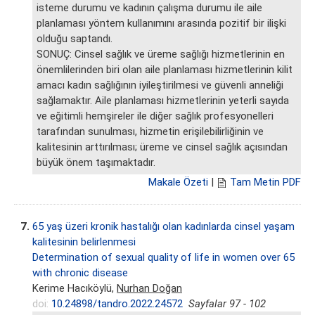
isteme durumu ve kadının çalışma durumu ile aile
planlaması yöntem kullanımını arasında pozitif bir ilişki
olduğu saptandı.
SONUÇ: Cinsel sağlık ve üreme sağlığı hizmetlerinin en
önemlilerinden biri olan aile planlaması hizmetlerinin kilit
amacı kadın sağlığının iyileştirilmesi ve güvenli anneliği
sağlamaktır. Aile planlaması hizmetlerinin yeterli sayıda
ve eğitimli hemşireler ile diğer sağlık profesyonelleri
tarafından sunulması, hizmetin erişilebilirliğinin ve
kalitesinin arttırılması; üreme ve cinsel sağlık açısından
büyük önem taşımaktadır.
Makale Özeti
|
Tam Metin PDF
7.
65 yaş üzeri kronik hastalığı olan kadınlarda cinsel yaşam
kalitesinin belirlenmesi
Determination of sexual quality of life in women over 65
with chronic disease
Kerime Hacıköylü,
Nurhan Doğan
doi:
10.24898/tandro.2022.24572
Sayfalar 97 - 102