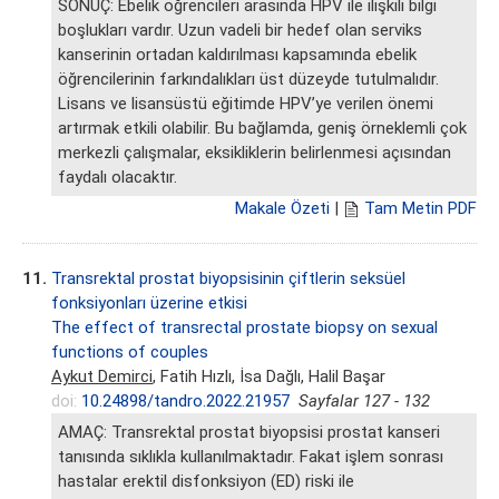
SONUÇ: Ebelik öğrencileri arasında HPV ile ilişkili bilgi
boşlukları vardır. Uzun vadeli bir hedef olan serviks
kanserinin ortadan kaldırılması kapsamında ebelik
öğrencilerinin farkındalıkları üst düzeyde tutulmalıdır.
Lisans ve lisansüstü eğitimde HPV’ye verilen önemi
artırmak etkili olabilir. Bu bağlamda, geniş örneklemli çok
merkezli çalışmalar, eksikliklerin belirlenmesi açısından
faydalı olacaktır.
Makale Özeti
|
Tam Metin PDF
11.
Transrektal prostat biyopsisinin çiftlerin seksüel
fonksiyonları üzerine etkisi
The effect of transrectal prostate biopsy on sexual
functions of couples
Aykut Demirci
, Fatih Hızlı, İsa Dağlı, Halil Başar
doi:
10.24898/tandro.2022.21957
Sayfalar 127 - 132
AMAÇ: Transrektal prostat biyopsisi prostat kanseri
tanısında sıklıkla kullanılmaktadır. Fakat işlem sonrası
hastalar erektil disfonksiyon (ED) riski ile