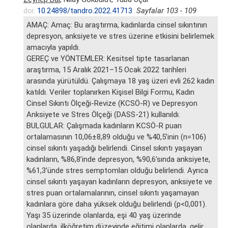
doi:
10.24898/tandro.2022.41713
Sayfalar 103 - 109
AMAÇ: Amaç: Bu araştırma, kadınlarda cinsel sıkıntının
depresyon, anksiyete ve stres üzerine etkisini belirlemek
amacıyla yapıldı.
GEREÇ ve YÖNTEMLER: Kesitsel tipte tasarlanan
araştırma, 15 Aralık 2021–15 Ocak 2022 tarihleri
arasında yürütüldü. Çalışmaya 18 yaş üzeri evli 262 kadın
katıldı. Veriler toplanırken Kişisel Bilgi Formu, Kadın
Cinsel Sıkıntı Ölçeği-Revize (KCSÖ-R) ve Depresyon
Anksiyete ve Stres Ölçeği (DASS-21) kullanıldı.
BULGULAR: Çalışmada kadınların KCSÖ-R puan
ortalamasının 10,06±8,89 olduğu ve %40,5’inin (n=106)
cinsel sıkıntı yaşadığı belirlendi. Cinsel sıkıntı yaşayan
kadınların, %86,8’inde depresyon, %90,6’sında anksiyete,
%61,3’ünde stres semptomları olduğu belirlendi. Ayrıca
cinsel sıkıntı yaşayan kadınların depresyon, anksiyete ve
stres puan ortalamalarının, cinsel sıkıntı yaşamayan
kadınlara göre daha yüksek olduğu belirlendi (p<0,001).
Yaşı 35 üzerinde olanlarda, eşi 40 yaş üzerinde
olanlarda, ilköğretim düzeyinde eğitimi olanlarda, gelir