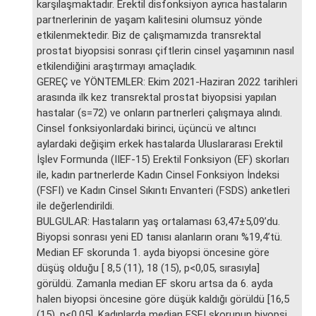
karşılaşmaktadır. Erektil disfonksiyon ayrıca hastaların
partnerlerinin de yaşam kalitesini olumsuz yönde
etkilenmektedir. Biz de çalışmamızda transrektal
prostat biyopsisi sonrası çiftlerin cinsel yaşamının nasıl
etkilendiğini araştırmayı amaçladık.
GEREÇ ve YÖNTEMLER: Ekim 2021-Haziran 2022 tarihleri
arasında ilk kez transrektal prostat biyopsisi yapılan
hastalar (s=72) ve onların partnerleri çalışmaya alındı.
Cinsel fonksiyonlardaki birinci, üçüncü ve altıncı
aylardaki değişim erkek hastalarda Uluslararası Erektil
İşlev Formunda (IIEF-15) Erektil Fonksiyon (EF) skorları
ile, kadın partnerlerde Kadın Cinsel Fonksiyon İndeksi
(FSFI) ve Kadın Cinsel Sıkıntı Envanteri (FSDS) anketleri
ile değerlendirildi.
BULGULAR: Hastaların yaş ortalaması 63,47±5,09’du.
Biyopsi sonrası yeni ED tanısı alanların oranı %19,4’tü.
Median EF skorunda 1. ayda biyopsi öncesine göre
düşüş olduğu [ 8,5 (11), 18 (15), p<0,05, sırasıyla]
görüldü. Zamanla median EF skoru artsa da 6. ayda
halen biyopsi öncesine göre düşük kaldığı görüldü [16,5
(15), p<0,05]. Kadınlarda median FSFI skorunun biyopsi