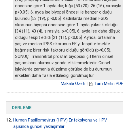
öncesine göre 1. ayda düştüğü [53 (20), 26 (16), sırasıyla
p<0,05], 6. ayda ise biyopsi öncesi ile benzer olduğu
bulundu [53 (19), p>0,05]. Kadınlarda median FSDS
skorunun biyopsi öncesine göre 1. ayda yüksek olduğu
[34 (11), 43 (4), sırasıyla, p<0,05], 6. ayda ise daha düşük
olduğu tespit edildi [21 (11), p<0,05]. Ayrıca, ortalama
yaş ve median IPSS skorunun EF’yi tespit etmekte
bağımsız birer risk faktörü olduğu görüldü (p<0,05).
SONUÇ: Transrektal prostat biyopsisi çiftlerin cinsel
yaşamlarını olumsuz yönde etkilenmektedir. Cinsel
işlevlerde zamanla düzelme görülse de bu durumun
erkekleri daha fazla etkilediği görülmüştür.
Makale Özeti
|
Tam Metin PDF
DERLEME
12.
Human Papillomavirus (HPV) Enfeksiyonu ve HPV
aşısında güncel yaklaşımlar