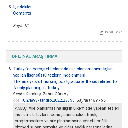
5.
İçindekiler
Contents
Sayfa VI
DOWNLOAD
ORIJINAL ARAŞTIRMA
6.
Türkiye’de hemşirelik alanında aile planlamasına ilişkin
yapılan lisansüstü tezlerin incelenmesi
The analysis of nursing postgraduate thesis related to
family planning in Turkey
Sevda Karakaş
, Zehra Gürsoy
doi:
10.24898/tandro.2022.23355
Sayfalar 89 - 96
AMAÇ: Aile planlamasına ilişkin ülkemizde yapılan tezleri
incelemek, tezlerin sonuçlarını analiz etmek,
araştırmacılara ve aile planlamasına yönelik sağlık
hizmeti sunan hemşire ve diğer sağlık personellerine