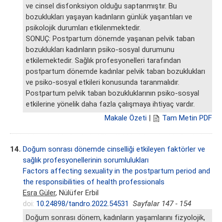
ve cinsel disfonksiyon olduğu saptanmıştır. Bu
bozuklukları yaşayan kadınların günlük yaşantıları ve
psikolojik durumları etkilenmektedir.
SONUÇ: Postpartum dönemde yaşanan pelvik taban
bozuklukları kadınların psiko-sosyal durumunu
etkilemektedir. Sağlık profesyonelleri tarafından
postpartum dönemde kadınlar pelvik taban bozuklukları
ve psiko-sosyal etkileri konusunda taranmalıdır.
Postpartum pelvik taban bozukluklarının psiko-sosyal
etkilerine yönelik daha fazla çalışmaya ihtiyaç vardır.
Makale Özeti
|
Tam Metin PDF
14.
Doğum sonrası dönemde cinselliği etkileyen faktörler ve
sağlık profesyonellerinin sorumlulukları
Factors affecting sexuality in the postpartum period and
the responsibilities of health professionals
Esra Güler
, Nülüfer Erbil
doi:
10.24898/tandro.2022.54531
Sayfalar 147 - 154
Doğum sonrası dönem, kadınların yaşamlarını fizyolojik,