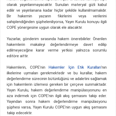
olarak yayınlanmayacaktır. Sunulan materyal gizli kabul
edilir ve yayınlanana kadar hiçbir şekilde kullanılmamalıdır.
Bir hakemin yazarın fikirlerini veya verilerini
sahiplendiğinden şüpheleniliyorsa, Yayın Kurulu konuyu ilgili
COPE yönergesine uygun olarak ele alacaktır.
Yazarlar, gönderim sırasında hakem önerebilirler. Önerilen
hakemlerin makaleyi değerlendirmeye davet edilip
edilmeyeceğine karar verme yetkisi yalnızca sorumlu
editöre aittir.
Hakemlerin, COPE'nin
Hakemler İçin Etik Kuralları
'nın
ilkelerine uymaları gerekmektedir ve bu kurallar, hakem
değerlendirme sürecinin bütünlüğünü ve adaletini sağlamak
için hakemlerin izlemesi gereken bir çerçeve sunmaktadır.
Yayın Kurulu, hakem değerlendirme manipülasyonunu en
aza indirmek için COPE'nin ilgili akış şemasını takip eder.
Yayından sonra hakem değerlendirme manipülasyonu
şüphesi varsa, Yayın Kurulu COPE'nin uygun akış şemasını
takip edecektir.